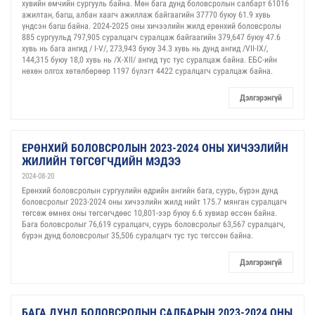
хувийн өмчийн сургууль байна. Мөн бага дунд боловсролын салбарт 61016
ажилтан, багш, албан хаагч ажиллаж байгаагийн 37770 буюу 61.9 хувь
үндсэн багш байна. 2024-2025 оны хичээлийн жилд ерөнхий боловсролы
885 сургуульд 797,905 суралцагч суралцаж байгаагийн 379,647 буюу 47.6
хувь нь бага ангид / I-V/, 273,943 буюу 34.3 хувь нь дунд ангид /VII-IX/,
144,315 буюу 18,0 хувь нь /X-XII/ ангид тус тус суралцаж байна. ЕБС-ийн
нөхөн олгох хөтөлбөрөөр 1197 бүлэгт 4422 суралцагч суралцаж байна.
Дэлгэрэнгүй
ЕРӨНХИЙ БОЛОВСРОЛЫН 2023-2024 ОНЫ ХИЧЭЭЛИЙН
ЖИЛИЙН ТӨГСӨГЧДИЙН МЭДЭЭ
2024-08-20
Ерөнхий боловсролын сургуулийн өдрийн ангийн бага, суурь, бүрэн дунд
боловсролыг 2023-2024 оны хичээлийн жилд нийт 175.7 мянган суралцагч
төгсөж өмнөх оны төгсөгчдөөс 10,801-ээр буюу 6.6 хувиар өссөн байна.
Бага боловсролыг 76,619 суралцагч, суурь боловсролыг 63,567 суралцагч,
бүрэн дунд боловсролыг 35,506 суралцагч тус тус төгссөн байна.
Дэлгэрэнгүй
БАГА ДУНД БОЛОВСРОЛЫН САЛБАРЫН 2023-2024 ОНЫ