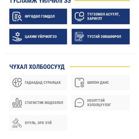
ТУСЛАМЖ ҮЙЛЧИЛГЭЭ
ТҮГЭЭМЭЛ АСУУЛТ,
ӨРГӨДӨЛ ГОМДОЛ
ХАРИУЛТ
ЦАХИМ ҮЙЛЧИЛГЭЭ
ТУСГАЙ ЗӨВШӨӨРӨЛ
ЧУХАЛ ХОЛБООСУУД
ГАДААДАД СУРАЛЦАХ
ШИЛЭН ДАНС
НЭЭЛТТЭЙ
СТАТИСТИК МЭДЭЭЛЭЛ
ХЭЛЭЛЦҮҮЛЭГ
ХУУЛЬ, ЭРХ ЗҮЙ