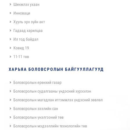
Шинжлэх ухаан
Инноваци
Хууль эрх зүйн акт
Гадаад харилцаа
Ил тод байдал
Ковид 19
11-11 төв
ХАРЬЯА БОЛОВСРОЛЫН БАЙГУУЛЛАГУУД
Боловсролын ерөнхий газар
Боловсролын судалгааны үндэсний хүрээлэн
Боловсролын магадлан итгэмжлэх үндэсний зөвлөл
Боловсролын зээлийн сан
Боловсролын үнэлгээний төв
Боловсролын мэдээллийн технологийн төв