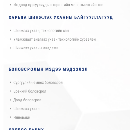
Их дээд сургуулиудын хөрөнгийн менежментийн төв
ХАРЬЯА ШИНЖЛЭХ УХААНЫ БАЙГУУЛЛАГУУД
Шинжлэх ухаан, технологийн сан
Уламжлалт анагаах ухаан технологийн хүрээлэн
Шинжлэх ухааны академи
БОЛОВСРОЛЫН МЭДЭЭ МЭДЭЭЛЭЛ
Сургуулийн өмнөх боловсрол
Ерөнхий боловсрол
Дээд боловсрол
Шинжлэх ухаан
Инноваци