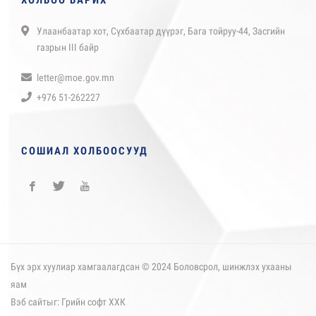
ХОЛБОО БАРИХ
Улаанбаатар хот, Сүхбаатар дүүрэг, Бага тойруу-44, Засгийн
газрын III байр
letter@moe.gov.mn
+976 51-262227
СОШИАЛ ХОЛБООСУУД
Бүх эрх хуулиар хамгаалагдсан © 2024 Боловсрол, шинжлэх ухааны
яам
Вэб сайт
ыг:
Грийн софт ХХК