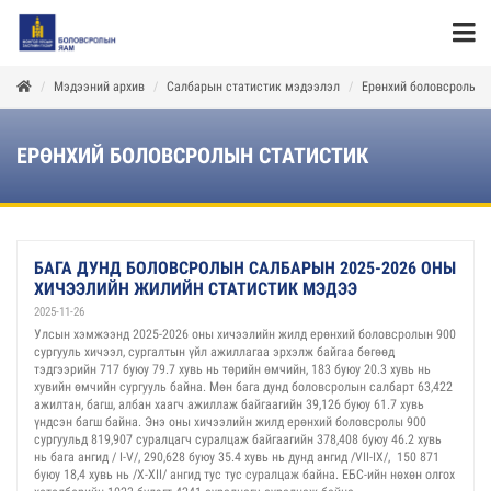
Мэдээний архив
Салбарын статистик мэдээлэл
Ерөнхий боловсролын 
ЕРӨНХИЙ БОЛОВСРОЛЫН СТАТИСТИК
БАГА ДУНД БОЛОВСРОЛЫН САЛБАРЫН 2025-2026 ОНЫ
ХИЧЭЭЛИЙН ЖИЛИЙН СТАТИСТИК МЭДЭЭ
2025-11-26
Улсын хэмжээнд 2025-2026 оны хичээлийн жилд ерөнхий боловсролын 900
сургууль хичээл, сургалтын үйл ажиллагаа эрхэлж байгаа бөгөөд
тэдгээрийн 717 буюу 79.7 хувь нь төрийн өмчийн, 183 буюу 20.3 хувь нь
хувийн өмчийн сургууль байна. Мөн бага дунд боловсролын салбарт 63,422
ажилтан, багш, албан хаагч ажиллаж байгаагийн 39,126 буюу 61.7 хувь
үндсэн багш байна. Энэ оны хичээлийн жилд ерөнхий боловсролы 900
сургуульд 819,907 суралцагч суралцаж байгаагийн 378,408 буюу 46.2 хувь
нь бага ангид / I-V/, 290,628 буюу 35.4 хувь нь дунд ангид /VII-IX/, 150 871
буюу 18,4 хувь нь /X-XII/ ангид тус тус суралцаж байна. ЕБС-ийн нөхөн олгох