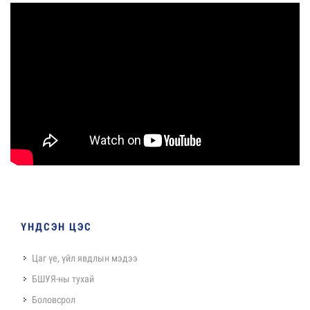
ҮНДСЭН ЦЭС
Цаг үе, үйл явдлын мэдээ
БШУЯ-ны тухай
Боловсрол