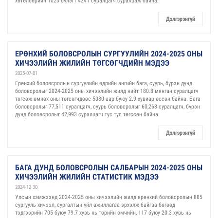
хөтөлбөрийн 1023 бүлэгт 4241 суралцагч суралцаж байна.
Дэлгэрэнгүй
ЕРӨНХИЙ БОЛОВСРОЛЫН СУРГУУЛИЙН 2024-2025 ОНЫ
ХИЧЭЭЛИЙН ЖИЛИЙН ТӨГСӨГЧДИЙН МЭДЭЭ
2025-07-01
Ерөнхий боловсролын сургуулийн өдрийн ангийн бага, суурь, бүрэн дунд
боловсролыг 2024-2025 оны хичээлийн жилд нийт 180.8 мянган суралцагч
төгсөж өмнөх оны төгсөгчдөөс 5080-аар буюу 2.9 хувиар өссөн байна. Бага
боловсролыг 77,511 суралцагч, суурь боловсролыг 60,268 суралцагч, бүрэн
дунд боловсролыг 42,993 суралцагч тус тус төгссөн байна.
Дэлгэрэнгүй
БАГА ДУНД БОЛОВСРОЛЫН САЛБАРЫН 2024-2025 ОНЫ
ХИЧЭЭЛИЙН ЖИЛИЙН СТАТИСТИК МЭДЭЭ
2024-12-30
Улсын хэмжээнд 2024-2025 оны хичээлийн жилд ерөнхий боловсролын 885
сургууль хичээл, сургалтын үйл ажиллагаа эрхэлж байгаа бөгөөд
тэдгээрийн 705 буюу 79.7 хувь нь төрийн өмчийн, 117 буюу 20.3 хувь нь