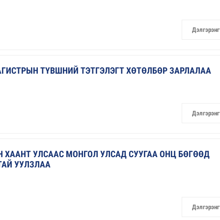
Дэлгэрэнг
МАГИСТРЫН ТҮВШНИЙ ТЭТГЭЛЭГТ ХӨТӨЛБӨР ЗАРЛАЛАА
Дэлгэрэнг
Н ХААНТ УЛСААС МОНГОЛ УЛСАД СУУГАА ОНЦ БӨГӨӨД
ТАЙ УУЛЗЛАА
Дэлгэрэнг