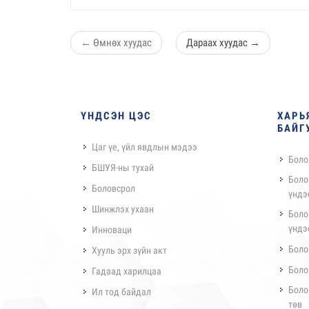
←
Өмнөх хуудас
Дараах хуудас
→
ҮНДСЭН ЦЭС
ХАРЬ
БАЙГ
Цаг үе, үйл явдлын мэдээ
Боло
БШУЯ-ны тухай
Боло
Боловсрол
үндэ
Шинжлэх ухаан
Боло
үндэ
Инноваци
Боло
Хууль эрх зүйн акт
Боло
Гадаад харилцаа
Боло
Ил тод байдал
төв