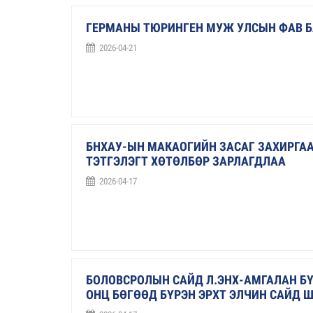
ГЕРМАНЫ ТЮРИНГЕН МУЖ УЛСЫН ФАВ 
2026-04-21
БНХАУ-ЫН МАКАОГИЙН ЗАСАГ ЗАХИРГААН
ТЭТГЭЛЭГТ ХӨТӨЛБӨР ЗАРЛАГДЛАА
2026-04-17
БОЛОВСРОЛЫН САЙД Л.ЭНХ-АМГАЛАН БҮ
ОНЦ БӨГӨӨД БҮРЭН ЭРХТ ЭЛЧИН САЙД