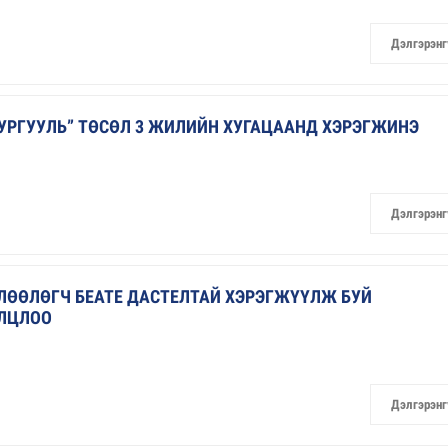
Дэлгэрэнг
УРГУУЛЬ” ТӨСӨЛ 3 ЖИЛИЙН ХУГАЦААНД ХЭРЭГЖИНЭ
Дэлгэрэнг
ЛӨӨЛӨГЧ БЕАТЕ ДАСТЕЛТАЙ ХЭРЭГЖҮҮЛЖ БУЙ
ИЛЦЛОО
Дэлгэрэнг