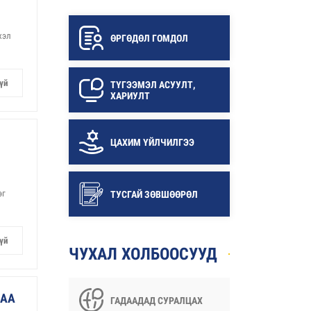
хэл
ӨРГӨДӨЛ ГОМДОЛ
үй
ТҮГЭЭМЭЛ АСУУЛТ,
ХАРИУЛТ
ЦАХИМ ҮЙЛЧИЛГЭЭ
эг
ТУСГАЙ ЗӨВШӨӨРӨЛ
үй
ЧУХАЛ ХОЛБООСУУД
ЛАА
ГАДААДАД СУРАЛЦАХ