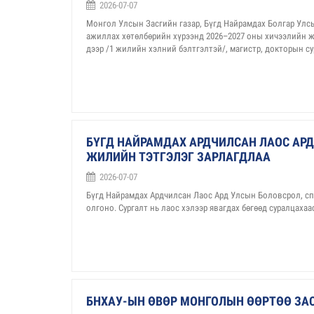
2026-07-07
Монгол Улсын Засгийн газар, Бүгд Найрамдах Болгар Улс
ажиллах хөтөлбөрийн хүрээнд 2026–2027 оны хичээлийн ж
дээр /1 жилийн хэлний бэлтгэлтэй/, магистр, докторын сур
БҮГД НАЙРАМДАХ АРДЧИЛСАН ЛАОС АРД
ЖИЛИЙН ТЭТГЭЛЭГ ЗАРЛАГДЛАА
2026-07-07
Бүгд Найрамдах Ардчилсан Лаос Ард Улсын Боловсрол, сп
олгоно. Сургалт нь лаос хэлээр явагдах бөгөөд суралцаха
БНХАУ-ЫН ӨВӨР МОНГОЛЫН ӨӨРТӨӨ ЗАС