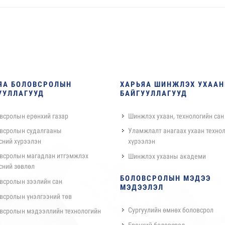
ЯА БОЛОВСРОЛЫН
ХАРЬЯА ШИНЖЛЭХ УХАА
УУЛЛАГУУД
БАЙГУУЛЛАГУУД
всролын ерөнхий газар
Шинжлэх ухаан, технологийн сан
всролын судалгааны
Уламжлалт анагаах ухаан техно
сний хүрээлэн
хүрээлэн
всролын магадлан итгэмжлэх
Шинжлэх ухааны академи
сний зөвлөл
БОЛОВСРОЛЫН МЭДЭЭ
всролын зээлийн сан
МЭДЭЭЛЭЛ
всролын үнэлгээний төв
Сургуулийн өмнөх боловсрол
всролын мэдээллийн технологийн