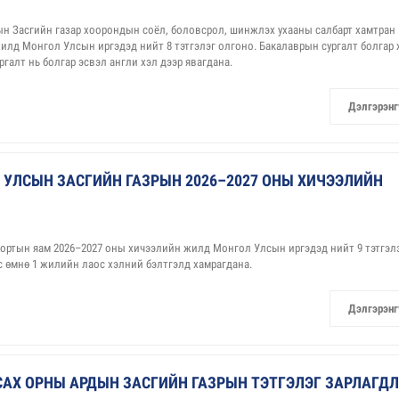
ын Засгийн газар хоорондын соёл, боловсрол, шинжлэх ухааны салбарт хамтран
илд Монгол Улсын иргэдэд нийт 8 тэтгэлэг олгоно. Бакалаврын сургалт болгар 
галт нь болгар эсвэл англи хэл дээр явагдана.
Дэлгэрэнг
 УЛСЫН ЗАСГИЙН ГАЗРЫН 2026–2027 ОНЫ ХИЧЭЭЛИЙН
ортын яам 2026–2027 оны хичээлийн жилд Монгол Улсын иргэдэд нийт 9 тэтгэл
ас өмнө 1 жилийн лаос хэлний бэлтгэлд хамрагдана.
Дэлгэрэнг
АХ ОРНЫ АРДЫН ЗАСГИЙН ГАЗРЫН ТЭТГЭЛЭГ ЗАРЛАГД