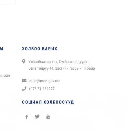
НЫ
ХОЛБОО БАРИХ
Улаанбаатар хот, Сүхбаатар дүүрэг,
Бага тойруу-44, Засгийн газрын III байр
логийн
letter@moe.gov.mn
+976 51-262227
СОШИАЛ ХОЛБООСУУД