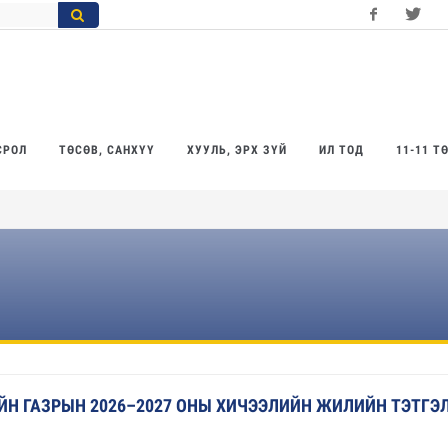
Facebook
Twitter
Yo
СРОЛ
ТӨСӨВ, САНХҮҮ
ХУУЛЬ, ЭРХ ЗҮЙ
ИЛ ТОД
11-11 Т
ЙН ГАЗРЫН 2026–2027 ОНЫ ХИЧЭЭЛИЙН ЖИЛИЙН ТЭТГЭ