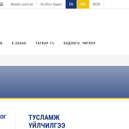
Имэйл шалгах
Холбоо барих
EN
MN
MON
utube
ӨВ
E-ZASAG
ТАТВАР 1%
БОДЛОГО, ЧИГЛЭЛ
ТУСЛАМЖ
ЛЭГ
ҮЙЛЧИЛГЭЭ