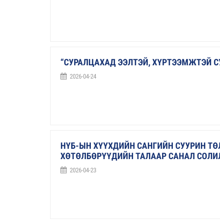
“СУРАЛЦАХАД ЭЭЛТЭЙ, ХҮРТЭЭМЖТЭЙ С
2026-04-24
НҮБ-ЫН ХҮҮХДИЙН САНГИЙН СУУРИН ТӨ
ХӨТӨЛБӨРҮҮДИЙН ТАЛААР САНАЛ СОЛ
2026-04-23