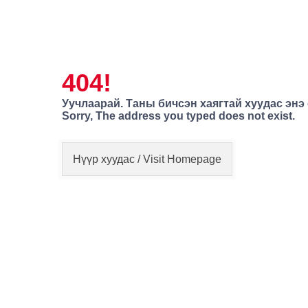
404!
Уучлаарай. Таны бичсэн хаягтай хуудас энэ
Sorry, The address you typed does not exist.
Нүүр хуудас / Visit Homepage