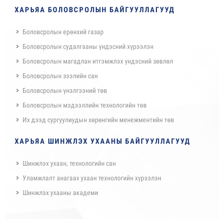
ХАРЬЯА БОЛОВСРОЛЫН БАЙГУУЛЛАГУУД
Боловсролын ерөнхий газар
Боловсролын судалгааны үндэсний хүрээлэн
Боловсролын магадлан итгэмжлэх үндэсний зөвлөл
Боловсролын зээлийн сан
Боловсролын үнэлгээний төв
Боловсролын мэдээллийн технологийн төв
Их дээд сургуулиудын хөрөнгийн менежментийн төв
ХАРЬЯА ШИНЖЛЭХ УХААНЫ БАЙГУУЛЛАГУУД
Шинжлэх ухаан, технологийн сан
Уламжлалт анагаах ухаан технологийн хүрээлэн
Шинжлэх ухааны академи