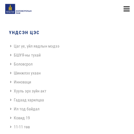
ҮНДСЭН ЦЭС
Цаг үе, үйл явдлын мэдээ
БШУЯ-ны тухай
Боловсрол
Шинжлэх ухаан
Инноваци
Хууль эрх зүйн акт
Гадаад харилцаа
Ил тод байдал
Ковид 19
11-11 төв