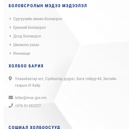
БОЛОВСРОЛЫН МЭДЭЭ МЭДЭЭЛЭЛ
Сургуулийн өмнөх боловсрол
Ерөнхий боловсрол
Дээд боловсрол
Шинжлэх ухаан
Инноваци
ХОЛБОО БАРИХ
Улаанбаатар хот, Сүхбаатар дүүрэг, Бага тойруу-44, Засгийн
газрын III байр
letter@moe.gov.mn
+976 51-262227
СОШИАЛ ХОЛБООСУУД