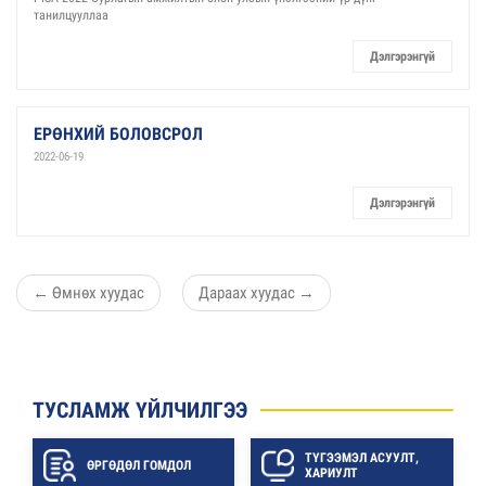
танилцууллаа
Дэлгэрэнгүй
ЕРӨНХИЙ БОЛОВСРОЛ
2022-06-19
Дэлгэрэнгүй
←
Өмнөх хуудас
Дараах хуудас
→
ТУСЛАМЖ ҮЙЛЧИЛГЭЭ
ТҮГЭЭМЭЛ АСУУЛТ,
ӨРГӨДӨЛ ГОМДОЛ
ХАРИУЛТ