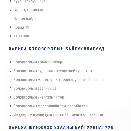
Хууль эрх зүйн акт
Гадаад харилцаа
Ил тод байдал
Ковид 19
11-11 төв
ХАРЬЯА БОЛОВСРОЛЫН БАЙГУУЛЛАГУУД
Боловсролын ерөнхий газар
Боловсролын судалгааны үндэсний хүрээлэн
Боловсролын магадлан итгэмжлэх үндэсний зөвлөл
Боловсролын зээлийн сан
Боловсролын үнэлгээний төв
Боловсролын мэдээллийн технологийн төв
Их дээд сургуулиудын хөрөнгийн менежментийн төв
ХАРЬЯА ШИНЖЛЭХ УХААНЫ БАЙГУУЛЛАГУУД