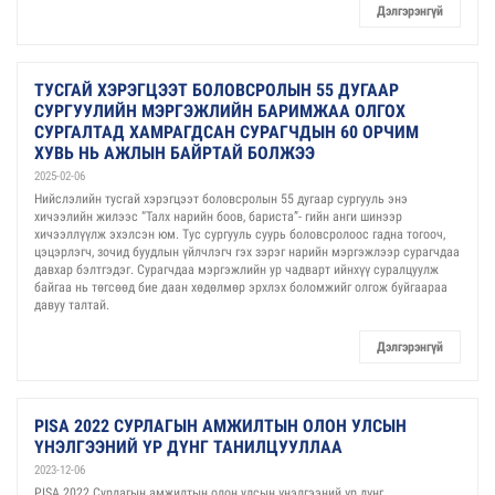
Дэлгэрэнгүй
ТУСГАЙ ХЭРЭГЦЭЭТ БОЛОВСРОЛЫН 55 ДУГААР
СУРГУУЛИЙН МЭРГЭЖЛИЙН БАРИМЖАА ОЛГОХ
СУРГАЛТАД ХАМРАГДСАН СУРАГЧДЫН 60 ОРЧИМ
ХУВЬ НЬ АЖЛЫН БАЙРТАЙ БОЛЖЭЭ
2025-02-06
Нийслэлийн тусгай хэрэгцээт боловсролын 55 дугаар сургууль энэ
хичээлийн жилээс “Талх нарийн боов, бариста”- гийн анги шинээр
хичээллүүлж эхэлсэн юм. Тус сургууль суурь боловсролоос гадна тогооч,
цэцэрлэгч, зочид буудлын үйлчлэгч гэх зэрэг нарийн мэргэжлээр сурагчдаа
давхар бэлтгэдэг. Сурагчдаа мэргэжлийн ур чадварт ийнхүү суралцуулж
байгаа нь төгсөөд бие даан хөдөлмөр эрхлэх боломжийг олгож буйгаараа
давуу талтай.
Дэлгэрэнгүй
PISA 2022 СУРЛАГЫН АМЖИЛТЫН ОЛОН УЛСЫН
ҮНЭЛГЭЭНИЙ ҮР ДҮНГ ТАНИЛЦУУЛЛАА
2023-12-06
PISA 2022 Сурлагын амжилтын олон улсын үнэлгээний үр дүнг