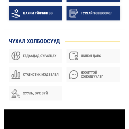
ЦАХИМ ҮЙЛЧИЛГЭЭ
ТУСГАЙ ЗӨВШӨӨРӨЛ
ЧУХАЛ ХОЛБООСУУД
ГАДААДАД СУРАЛЦАХ
ШИЛЭН ДАНС
НЭЭЛТТЭЙ
СТАТИСТИК МЭДЭЭЛЭЛ
ХЭЛЭЛЦҮҮЛЭГ
ХУУЛЬ, ЭРХ ЗҮЙ