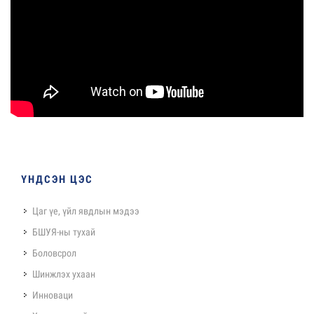
ҮНДСЭН ЦЭС
Цаг үе, үйл явдлын мэдээ
БШУЯ-ны тухай
Боловсрол
Шинжлэх ухаан
Инноваци