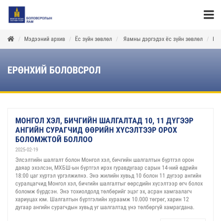
Мэдээний архив
Ёс зүйн зөвлөл
Яамны дэргэдэх ёс зүйн зөвлөл
Ер
ЕРӨНХИЙ БОЛОВСРОЛ
МОНГОЛ ХЭЛ, БИЧГИЙН ШАЛГАЛТАД 10, 11 ДҮГЭЭР
АНГИЙН СУРАГЧИД ӨӨРИЙН ХҮСЭЛТЭЭР ОРОХ
БОЛОМЖТОЙ БОЛЛОО
2025-02-19
Элсэлтийн шалгалт болон Монгол хэл, бичгийн шалгалтын бүртгэл орон
даяар эхэлсэн, МХБШ-ын бүртгэл ирэх гуравдугаар сарын 14-ний өдрийн
18:00 цаг хүртэл үргэлжилнэ. Энэ жилийн хувьд 10 болон 11 дүгээр ангийн
суралцагчид Монгол хэл, бичгийн шалгалтыг өөрсдийн хүсэлтээр өгч болох
боломж бүрдсэн. Энэ тохиолдолд төлбөрийг эцэг эх, асран хамгаалагч
хариуцах юм. Шалгалтын бүртгэлийн хураамж 10.000 төгрөг, харин 12
дугаар ангийн сурагчдын хувьд уг шалгалтад үнэ төлбөргүй хамрагдана.