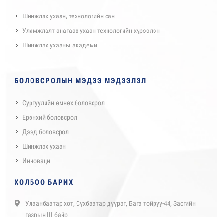
Шинжлэх ухаан, технологийн сан
Уламжлалт анагаах ухаан технологийн хүрээлэн
Шинжлэх ухааны академи
БОЛОВСРОЛЫН МЭДЭЭ МЭДЭЭЛЭЛ
Сургуулийн өмнөх боловсрол
Ерөнхий боловсрол
Дээд боловсрол
Шинжлэх ухаан
Инноваци
ХОЛБОО БАРИХ
Улаанбаатар хот, Сүхбаатар дүүрэг, Бага тойруу-44, Засгийн
газрын III байр