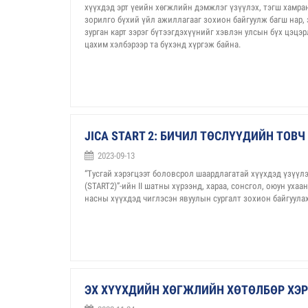
хүүхдэд эрт үеийн хөгжлийн дэмжлэг үзүүлэх, тэгш хамр
зорилго бүхий үйл ажиллагааг зохион байгуулж багш нар,
зурган карт зэрэг бүтээгдэхүүнийг хэвлэн улсын бүх цэцэр
цахим хэлбэрээр та бүхэнд хүргэж байна.
JICA START 2: БИЧИЛ ТӨСЛҮҮДИЙН ТОВ
2023-09-13
“Тусгай хэрэгцээт боловсрол шаардлагатай хүүхдэд үзүүл
(START2)”-ийн II шатны хүрээнд, хараа, сонсгол, оюун уха
насны хүүхдэд чиглэсэн явуулын сургалт зохион байгуулах
ЭХ ХҮҮХДИЙН ХӨГЖЛИЙН ХӨТӨЛБӨР Х