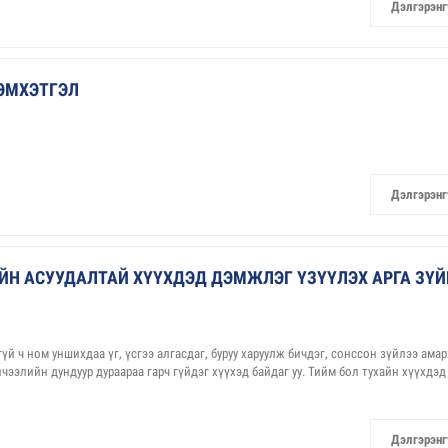
Дэлгэрэнг
ЭМХЭТГЭЛ
Дэлгэрэнг
ЙН АСУУДАЛТАЙ ХҮҮХДЭД ДЭМЖЛЭГ ҮЗҮҮЛЭХ АРГА ЗҮЙ
й ч ном уншихдаа үг, үсгээ алгасдаг, буруу харуулж бичдэг, сонссон зүйлээ ама
ичээлийн дундуур дураараа гарч гүйдэг хүүхэд байдаг уу. Тийм бол тухайн хүүхдэд
Дэлгэрэнг