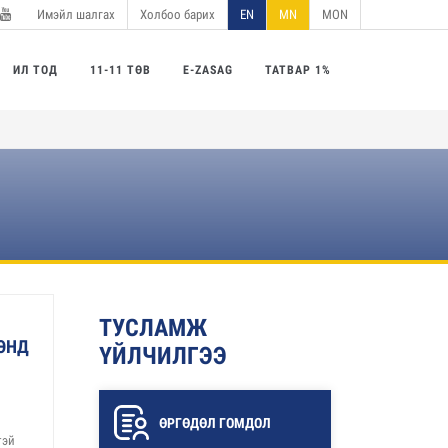
Имэйл шалгах
Холбоо барих
EN
MN
MON
utube
ИЛ ТОД
11-11 ТӨВ
E-ZASAG
ТАТВАР 1%
ТУСЛАМЖ
ЭНД
ҮЙЛЧИЛГЭЭ
ӨРГӨДӨЛ ГОМДОЛ
тэй