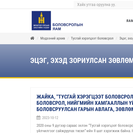
ЯА
Мэдээний архив
Тусгай хэрэгцээт боловсрол
Эцэг, эх
ЭЦЭГ, ЭХЭД ЗОРИУЛСАН ЗӨВЛӨ
ЖАЙКА, "ТУСГАЙ ХЭРЭГЦЭЭТ БОЛОВСРО
БОЛОВСРОЛ, НИЙГМИЙН ХАМГААЛЛЫН Ү
БОЛОВСРУУЛСАН ГАРЫН АВЛАГА, ЗӨВЛ
2023-10-12
2020 оны 9 дүгээр сараас эхлэн “Тусгай хэрэгцээт болов
үйлчилгээг сайжруулах төсөл”-ийн II шат хэрэгжиж байна.