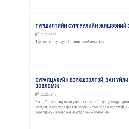
ТУРШИЛТИЙН СУРГУУЛИЙН ЖИШЭЭНИЙ 
2022-11-24
Туршилтын сургуулийн жишээний эмхэтгэл
СУРАЛЦАХУЙН БЭРХШЭЭЛТЭЙ, ЗАН ҮЙЛИ
ЗӨВЛӨМЖ
2022-03-17
Багш, Таны ангид оюун ухааны хөгжлийн хувьд хоцрогдолгү
мартдаг, олон удаа давтан заасан ч тоо бодож чадахгүй, х
харагдахгүй ч ямар нэг асуудал байж болох юм.