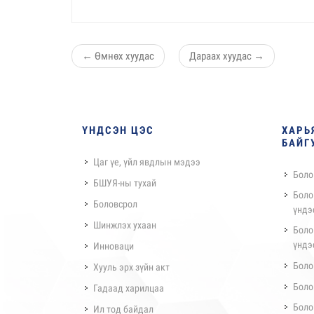
←
Өмнөх хуудас
Дараах хуудас
→
ҮНДСЭН ЦЭС
ХАРЬ
БАЙГ
Цаг үе, үйл явдлын мэдээ
Боло
БШУЯ-ны тухай
Боло
Боловсрол
үндэ
Шинжлэх ухаан
Боло
үндэ
Инноваци
Боло
Хууль эрх зүйн акт
Боло
Гадаад харилцаа
Боло
Ил тод байдал