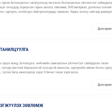
ан сургах боловсролыг хөгжүүлэхэд чиглэсэн боловсролын үйлчилгээг сайжруула
 эцэг эхчүүдэд зориулсан гарын авлага, зөвлөмж, DVD материал, дохионы хэлний
лэг, сургууль, холбогдох байгууллагуудад тараасан. Харин энэхүү сайтаар дамжуу
Дэлгэрэнг
Ч ТАНИЛЦУУЛГА
эх эрүүл мэнд, боловсрол, нийгмийн хамгааллын үйлчилгээг сайжруулах төсөл
ан, тулгуур эрхтний бэрхшээлтэй хүүхэдтэй ажиллах, сургуулийн өмнөх болон сург
, туслах багш ажиллуулах зэрэг 9 бичил төсөл хэрэгжлээ.
Дэлгэрэнг
ЭРЭГЖҮҮЛЭХ ЗӨВЛӨМЖ