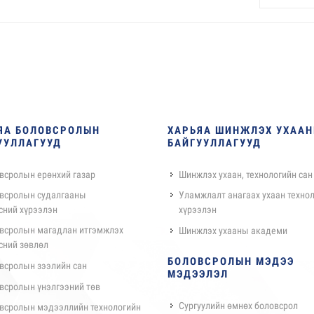
ЯА БОЛОВСРОЛЫН
ХАРЬЯА ШИНЖЛЭХ УХАА
УУЛЛАГУУД
БАЙГУУЛЛАГУУД
всролын ерөнхий газар
Шинжлэх ухаан, технологийн сан
всролын судалгааны
Уламжлалт анагаах ухаан техно
сний хүрээлэн
хүрээлэн
всролын магадлан итгэмжлэх
Шинжлэх ухааны академи
сний зөвлөл
БОЛОВСРОЛЫН МЭДЭЭ
всролын зээлийн сан
МЭДЭЭЛЭЛ
всролын үнэлгээний төв
Сургуулийн өмнөх боловсрол
всролын мэдээллийн технологийн