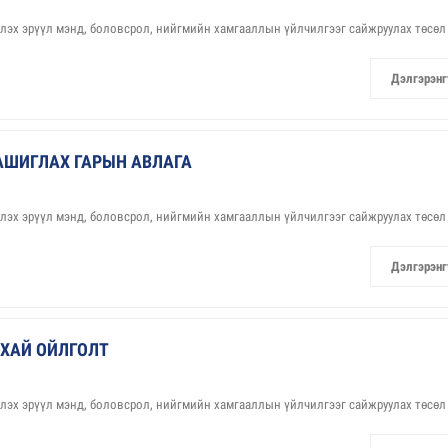
үлэх эрүүл мэнд, боловсрол, нийгмийн хамгааллын үйлчилгээг сайжруулах төсөл
Дэлгэрэнг
АШИГЛАХ ГАРЫН АВЛАГА
үлэх эрүүл мэнд, боловсрол, нийгмийн хамгааллын үйлчилгээг сайжруулах төсөл
Дэлгэрэнг
ХАЙ ОЙЛГОЛТ
үлэх эрүүл мэнд, боловсрол, нийгмийн хамгааллын үйлчилгээг сайжруулах төсөл