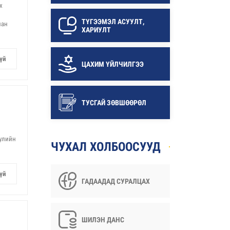
х
ТҮГЭЭМЭЛ АСУУЛТ,
лан
ХАРИУЛТ
үй
ЦАХИМ ҮЙЛЧИЛГЭЭ
ТУСГАЙ ЗӨВШӨӨРӨЛ
уулийн
ЧУХАЛ ХОЛБООСУУД
үй
ГАДААДАД СУРАЛЦАХ
ШИЛЭН ДАНС