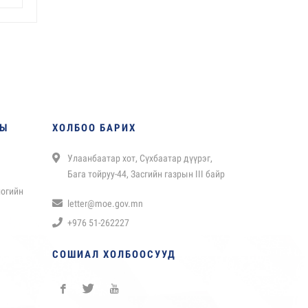
НЫ
ХОЛБОО БАРИХ
Улаанбаатар хот, Сүхбаатар дүүрэг,
Бага тойруу-44, Засгийн газрын III байр
логийн
letter@moe.gov.mn
+976 51-262227
СОШИАЛ ХОЛБООСУУД