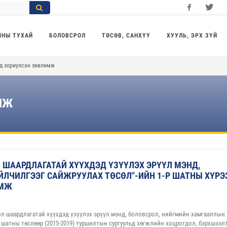
Facebook
Twitter
Yo
МНЫ ТУХАЙ
БОЛОВСРОЛ
ТӨСӨВ, САНХҮҮ
ХУУЛЬ, ЭРХ ЗҮЙ
эд зориулсан зөвлөмж
МЖ
Л ШААРДЛАГАТАЙ ХҮҮХДЭД ҮЗҮҮЛЭХ ЭРҮҮЛ МЭНД,
ЙЛЧИЛГЭЭГ САЙЖРУУЛАХ ТӨСӨЛ"-ИЙН 1-Р ШАТНЫ ХҮРЭ
ӨМЖ
срол шаардлагатай хүүхдэд үзүүлэх эрүүл мэнд, боловсрол, нийгмийн хамгааллын
 I шатны төслөөр (2015-2019) туршилтын сургуульд хөгжлийн хоцрогдол, бэрхшээл