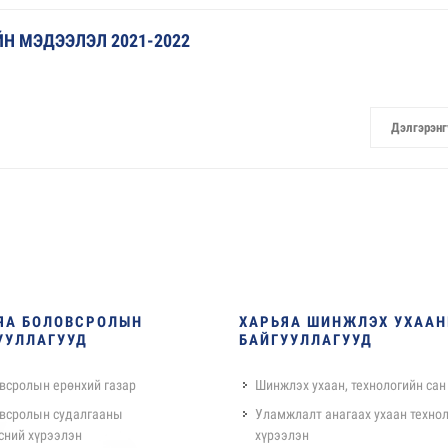
Н МЭДЭЭЛЭЛ 2021-2022
Дэлгэрэнг
ЯА БОЛОВСРОЛЫН
ХАРЬЯА ШИНЖЛЭХ УХАА
УУЛЛАГУУД
БАЙГУУЛЛАГУУД
всролын ерөнхий газар
Шинжлэх ухаан, технологийн сан
всролын судалгааны
Уламжлалт анагаах ухаан техно
сний хүрээлэн
хүрээлэн