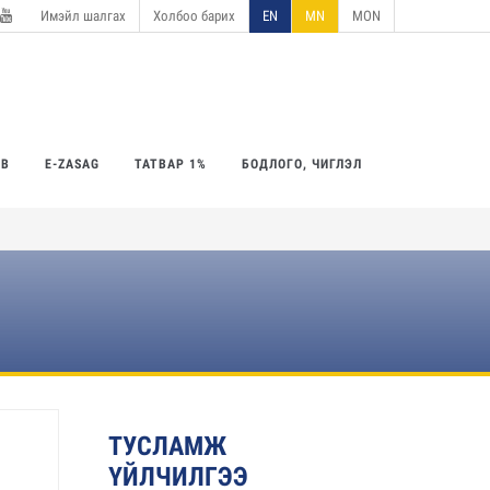
Имэйл шалгах
Холбоо барих
EN
MN
MON
utube
ӨВ
E-ZASAG
ТАТВАР 1%
БОДЛОГО, ЧИГЛЭЛ
ТУСЛАМЖ
ҮЙЛЧИЛГЭЭ