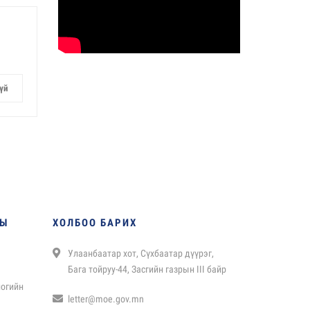
үй
НЫ
ХОЛБОО БАРИХ
Улаанбаатар хот, Сүхбаатар дүүрэг,
Бага тойруу-44, Засгийн газрын III байр
логийн
letter@moe.gov.mn