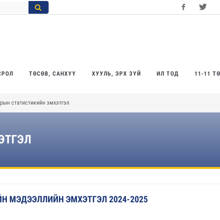
Facebook
Twitter
Yo
СРОЛ
ТӨСӨВ, САНХҮҮ
ХУУЛЬ, ЭРХ ЗҮЙ
ИЛ ТОД
11-11 Т
рын статистикийн эмхэтгэл
ЭТГЭЛ
Н МЭДЭЭЛЛИЙН ЭМХЭТГЭЛ 2024-2025