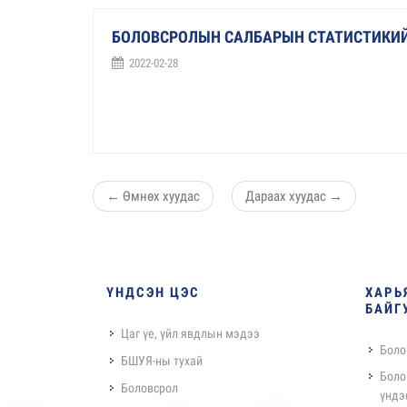
БОЛОВСРОЛЫН САЛБАРЫН СТАТИСТИКИЙ
2022-02-28
←
Өмнөх хуудас
Дараах хуудас
→
ҮНДСЭН ЦЭС
ХАРЬ
БАЙГ
Цаг үе, үйл явдлын мэдээ
Боло
БШУЯ-ны тухай
Боло
Боловсрол
үндэ