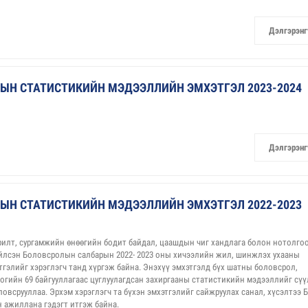
Дэлгэрэнг
ЫН СТАТИСТИКИЙН МЭДЭЭЛЛИЙН ЭМХЭТГЭЛ 2023-2024
Дэлгэрэнг
ЫН СТАТИСТИКИЙН МЭДЭЭЛЛИЙН ЭМХЭТГЭЛ 2022-2023
лт, сургамжийн өнөөгийн бодит байдал, цаашдын чиг хандлага болон нотолго
ийлсэн Боловсролын салбарын 2022- 2023 оны хичээлийн жил, шинжлэх ухааны
гэлийг хэрэглэгч танд хүргэж байна. Энэхүү эмхэтгэлд бүх шатны боловсрол,
логийн 69 байгууллагаас цуглуулагдсан захиргааны статистикийн мэдээллийг сү
всрууллаа. Эрхэм хэрэглэгч та бүхэн эмхэтгэлийг сайжруулах санал, хүсэлтээ 
 ажиллана гэдэгт итгэж байна.