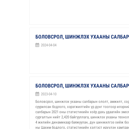
БОЛОВСРОЛ, ШИНЖЛЭХ УХААНЫ САЛБАР
2024-04-04
БОЛОВСРОЛ, ШИНЖЛЭХ УХААНЫ САЛБАР
2023-04-10
Боловсрол, шинжлэх ухааны салбарын ололт, амжилт, сори
суурилсан бодлого, хэрэгжилтийн үр дүнг тоогоор илэрх
салбарын 2021 оны статистикийн хоёр дахь удаагийн эмхэт
сургалтын нийт 2,420 байгууллага, шинжлэх ухааны техно
4 жилийн динамикаар баяжуулан, дүн шинжилгээ хийж боло
ны Цахим бодлого, статистикийн хэлтэст ирүүлэн хамтран