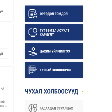
үй
ӨРГӨДӨЛ ГОМДОЛ
ТҮГЭЭМЭЛ АСУУЛТ,
ХАРИУЛТ
ЦАХИМ ҮЙЛЧИЛГЭЭ
үй
ТУСГАЙ ЗӨВШӨӨРӨЛ
онд
ЧУХАЛ ХОЛБООСУУД
үлийн
БШУЯ-
ГАДААДАД СУРАЛЦАХ