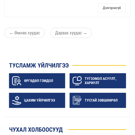
Дэлгэрэнгүй
←
Өмнөх хуудас
Дараах хуудас
→
ТУСЛАМЖ ҮЙЛЧИЛГЭЭ
ТҮГЭЭМЭЛ АСУУЛТ,
ӨРГӨДӨЛ ГОМДОЛ
ХАРИУЛТ
ЦАХИМ ҮЙЛЧИЛГЭЭ
ТУСГАЙ ЗӨВШӨӨРӨЛ
ЧУХАЛ ХОЛБООСУУД