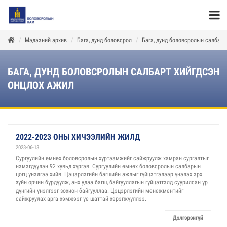
Мэдээний архив
Бага, дунд боловсрол
Бага, дунд боловсролын салбарт
БАГА, ДУНД БОЛОВСРОЛЫН САЛБАРТ ХИЙГДСЭН
ОНЦЛОХ АЖИЛ
2022-2023 ОНЫ ХИЧЭЭЛИЙН ЖИЛД
2023-06-13
Сургуулийн өмнөх боловсролын хүртээмжийг сайжруулж хамран сургалтыг
нэмэгдүүлэн 92 хувьд хүргэв. Сургуулийн өмнөх боловсролын салбарын
цогц үнэлгээ хийв. Цэцэрлэгийн багшийн ажлыг гүйцэтгэлээр үнэлэх эрх
зүйн орчин бүрдүүлж, анх удаа багш, байгууллагын гүйцэтгэлд суурилсан үр
дүнгийн үнэлгээг зохион байгууллаа. Цэцэрлэгийн менежментийг
сайжруулах арга хэмжээг үе шаттай хэрэгжүүллээ.
Дэлгэрэнгүй