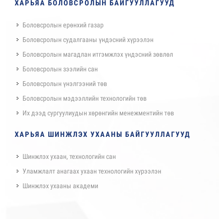
ХАРЬЯА БОЛОВСРОЛЫН БАЙГУУЛЛАГУУД
Боловсролын ерөнхий газар
Боловсролын судалгааны үндэсний хүрээлэн
Боловсролын магадлан итгэмжлэх үндэсний зөвлөл
Боловсролын зээлийн сан
Боловсролын үнэлгээний төв
Боловсролын мэдээллийн технологийн төв
Их дээд сургуулиудын хөрөнгийн менежментийн төв
ХАРЬЯА ШИНЖЛЭХ УХААНЫ БАЙГУУЛЛАГУУД
Шинжлэх ухаан, технологийн сан
Уламжлалт анагаах ухаан технологийн хүрээлэн
Шинжлэх ухааны академи