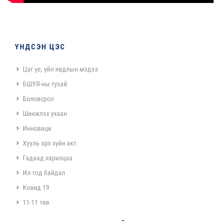
ҮНДСЭН ЦЭС
Цаг үе, үйл явдлын мэдээ
БШУЯ-ны тухай
Боловсрол
Шинжлэх ухаан
Инноваци
Хууль эрх зүйн акт
Гадаад харилцаа
Ил тод байдал
Ковид 19
11-11 төв