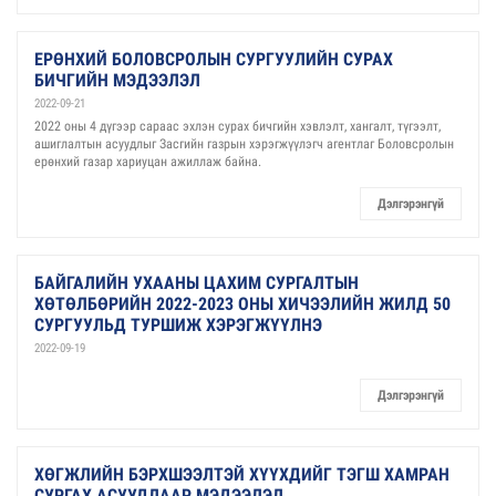
ЕРӨНХИЙ БОЛОВСРОЛЫН СУРГУУЛИЙН СУРАХ
БИЧГИЙН МЭДЭЭЛЭЛ
2022-09-21
2022 оны 4 дүгээр сараас эхлэн сурах бичгийн хэвлэлт, хангалт, түгээлт,
ашиглалтын асуудлыг Засгийн газрын хэрэгжүүлэгч агентлаг Боловсролын
ерөнхий газар хариуцан ажиллаж байна.
Дэлгэрэнгүй
БАЙГАЛИЙН УХААНЫ ЦАХИМ СУРГАЛТЫН
ХӨТӨЛБӨРИЙН 2022-2023 ОНЫ ХИЧЭЭЛИЙН ЖИЛД 50
СУРГУУЛЬД ТУРШИЖ ХЭРЭГЖҮҮЛНЭ
2022-09-19
Дэлгэрэнгүй
ХӨГЖЛИЙН БЭРХШЭЭЛТЭЙ ХҮҮХДИЙГ ТЭГШ ХАМРАН
СУРГАХ АСУУДЛААР МЭДЭЭЛЭЛ