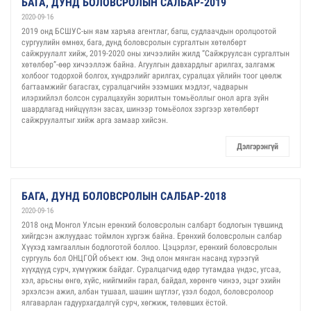
БАГА, ДУНД БОЛОВСРОЛЫН САЛБАР-2019
2020-09-16
2019 онд БСШУС-ын яам харъяа агентлаг, багш, судлаачдын оролцоотой
сургуулийн өмнөх, бага, дунд боловсролын сургалтын хөтөлбөрт
сайжруулалт хийж, 2019-2020 оны хичээлийн жилд “Сайжруулсан сургалтын
хөтөлбөр”-өөр хичээллэж байна. Агуулгын давхардлыг арилгах, залгамж
холбоог тодорхой болгох, хүндрэлийг арилгах, суралцах үйлийн тоог цөөлж
багтаамжийг багасгах, суралцагчийн эзэмших мэдлэг, чадварын
илэрхийлэл болсон суралцахуйн зорилтын томьёоллыг онол арга зүйн
шаардлагад нийцүүлэн засах, шинээр томьёолох зэргээр хөтөлбөрт
сайжруулалтыг хийж арга замаар хийсэн.
Дэлгэрэнгүй
БАГА, ДУНД БОЛОВСРОЛЫН САЛБАР-2018
2020-09-16
2018 онд Монгол Улсын ерөнхий боловсролын салбарт бодлогын түвшинд
хийгдсэн ажлуудаас тоймлон хүргэж байна. Ерөнхий боловсролын салбар
Хүүхэд хамгааллын бодлоготой боллоо. Цэцэрлэг, ерөнхий боловсролын
сургууль бол ОНЦГОЙ объект юм. Энд олон мянган насанд хүрээгүй
хүүхдүүд сурч, хүмүүжиж байдаг. Суралцагчид өдөр тутамдаа үндэс, угсаа,
хэл, арьсны өнгө, хүйс, нийгмийн гарал, байдал, хөрөнгө чинээ, эцэг эхийн
эрхэлсэн ажил, албан тушаал, шашин шүтлэг, үзэл бодол, боловсролоор
ялгаварлан гадуурхагдалгүй сурч, хөгжиж, төлөвших ёстой.