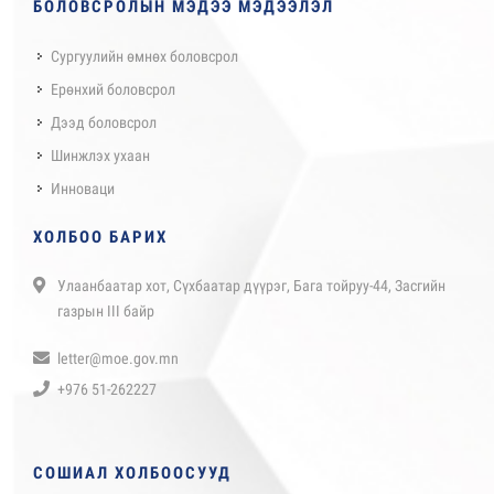
БОЛОВСРОЛЫН МЭДЭЭ МЭДЭЭЛЭЛ
Сургуулийн өмнөх боловсрол
Ерөнхий боловсрол
Дээд боловсрол
Шинжлэх ухаан
Инноваци
ХОЛБОО БАРИХ
Улаанбаатар хот, Сүхбаатар дүүрэг, Бага тойруу-44, Засгийн
газрын III байр
letter@moe.gov.mn
+976 51-262227
СОШИАЛ ХОЛБООСУУД