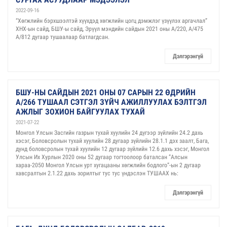
2022-09-16
“Хөгжлийн бэрхшээлтэй хүүхдэд хөгжлийн цогц дэмжлэг үзүүлэх аргачлал”
ХНХ-ын сайд, БШУ-ы сайд, Эрүүл мэндийн сайдын 2021 оны А/220, А/475
А/812 дугаар тушаалаар батлагдсан.
Дэлгэрэнгүй
БШУ-НЫ САЙДЫН 2021 ОНЫ 07 САРЫН 22 ӨДРИЙН
А/266 ТУШААЛ СЭТГЭЛ ЗҮЙЧ АЖИЛЛУУЛАХ БЭЛТГЭЛ
АЖЛЫГ ЗОХИОН БАЙГУУЛАХ ТУХАЙ
2021-07-22
Монгол Улсын Засгийн газрын тухай хуулийн 24 дүгээр зүйлийн 24.2 дахь
хэсэг, Боловсролын тухай хуулийн 28 дугаар зүйлийн 28.1.1 дэх заалт, Бага,
дунд боловсролын тухай хуулийн 12 дугаар зүйлийн 12.6 дахь хэсэг, Монгол
Улсын Их Хурлын 2020 оны 52 дугаар тогтоолоор баталсан ”Алсын
хараа-2050 Монгол Улсын урт хугацааны хөгжлийн бодлого”-ын 2 дугаар
хавсралтын 2.1.22 дахь зорилтыг тус тус үндэслэн ТУШААХ нь:
Дэлгэрэнгүй