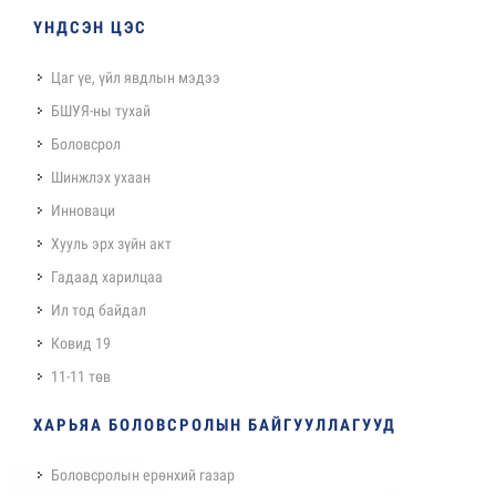
ҮНДСЭН ЦЭС
Цаг үе, үйл явдлын мэдээ
БШУЯ-ны тухай
Боловсрол
Шинжлэх ухаан
Инноваци
Хууль эрх зүйн акт
Гадаад харилцаа
Ил тод байдал
Ковид 19
11-11 төв
ХАРЬЯА БОЛОВСРОЛЫН БАЙГУУЛЛАГУУД
Боловсролын ерөнхий газар