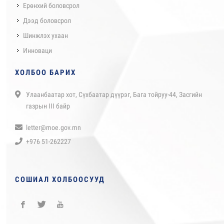
Ерөнхий боловсрол
Дээд боловсрол
Шинжлэх ухаан
Инноваци
ХОЛБОО БАРИХ
Улаанбаатар хот, Сүхбаатар дүүрэг, Бага тойруу-44, Засгийн
газрын III байр
letter@moe.gov.mn
+976 51-262227
СОШИАЛ ХОЛБООСУУД