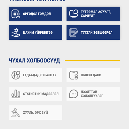
ТҮГЭЭМЭЛ АСУУЛТ,
ӨРГӨДӨЛ ГОМДОЛ
ХАРИУЛТ
ЦАХИМ ҮЙЛЧИЛГЭЭ
ТУСГАЙ ЗӨВШӨӨРӨЛ
ЧУХАЛ ХОЛБООСУУД
ГАДААДАД СУРАЛЦАХ
ШИЛЭН ДАНС
НЭЭЛТТЭЙ
СТАТИСТИК МЭДЭЭЛЭЛ
ХЭЛЭЛЦҮҮЛЭГ
ХУУЛЬ, ЭРХ ЗҮЙ