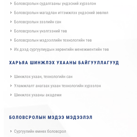
Боловсролын судалгааны үндэсний хүрээлэн
Боловсролын магадлан итгэмжлэх үндэсний зөвлөл
Боловсролын зээлийн сан
Боловсролын үнэлгээний төв
Боловсролын мэдээллийн технологийн төв
Их дээд сургуулиудын хөрөнгийн менежментийн төв
ХАРЬЯА ШИНЖЛЭХ УХААНЫ БАЙГУУЛЛАГУУД
Шинжлэх ухаан, технологийн сан
Уламжлалт анагаах ухаан технологийн хүрээлэн
Шинжлэх ухааны академи
БОЛОВСРОЛЫН МЭДЭЭ МЭДЭЭЛЭЛ
Сургуулийн өмнөх боловсрол