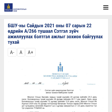
БШУ-ны Сайдын 2021 оны 07 сарын 22
өдрийн А/266 тушаал Сэтгэл зүйч
ажиллуулах бэлтгэл ажлыг зохион байгуулах
тухай
A-
A
A+