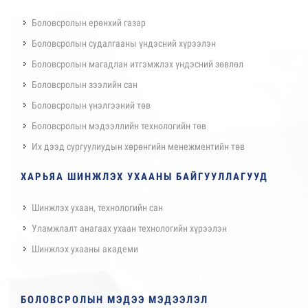
Боловсролын ерөнхий газар
Боловсролын судалгааны үндэсний хүрээлэн
Боловсролын магадлан итгэмжлэх үндэсний зөвлөл
Боловсролын зээлийн сан
Боловсролын үнэлгээний төв
Боловсролын мэдээллийн технологийн төв
Их дээд сургуулиудын хөрөнгийн менежментийн төв
ХАРЬЯА ШИНЖЛЭХ УХААНЫ БАЙГУУЛЛАГУУД
Шинжлэх ухаан, технологийн сан
Уламжлалт анагаах ухаан технологийн хүрээлэн
Шинжлэх ухааны академи
БОЛОВСРОЛЫН МЭДЭЭ МЭДЭЭЛЭЛ