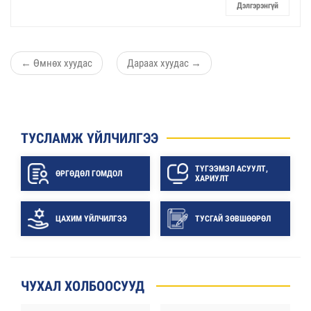
Дэлгэрэнгүй
←
Өмнөх хуудас
Дараах хуудас
→
ТУСЛАМЖ ҮЙЛЧИЛГЭЭ
ТҮГЭЭМЭЛ АСУУЛТ,
ӨРГӨДӨЛ ГОМДОЛ
ХАРИУЛТ
ЦАХИМ ҮЙЛЧИЛГЭЭ
ТУСГАЙ ЗӨВШӨӨРӨЛ
ЧУХАЛ ХОЛБООСУУД