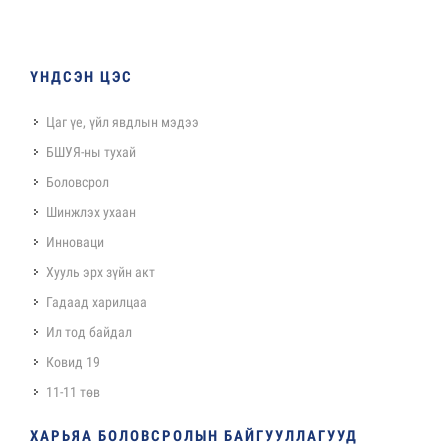
ҮНДСЭН ЦЭС
Цаг үе, үйл явдлын мэдээ
БШУЯ-ны тухай
Боловсрол
Шинжлэх ухаан
Инноваци
Хууль эрх зүйн акт
Гадаад харилцаа
Ил тод байдал
Ковид 19
11-11 төв
ХАРЬЯА БОЛОВСРОЛЫН БАЙГУУЛЛАГУУД