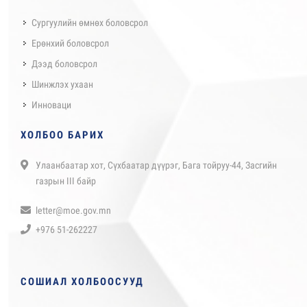
Сургуулийн өмнөх боловсрол
Ерөнхий боловсрол
Дээд боловсрол
Шинжлэх ухаан
Инноваци
ХОЛБОО БАРИХ
Улаанбаатар хот, Сүхбаатар дүүрэг, Бага тойруу-44, Засгийн
газрын III байр
letter@moe.gov.mn
+976 51-262227
СОШИАЛ ХОЛБООСУУД