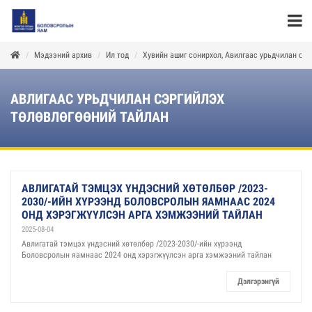
Мэдээний архив
Ил тод
Хувийн ашиг сонирхол, Авилгаас урьдчилан сэр
АВЛИГААС УРЬДЧИЛАН СЭРГИЙЛЭХ
ТӨЛӨВЛӨГӨӨНИЙ ТАЙЛАН
АВЛИГАТАЙ ТЭМЦЭХ ҮНДЭСНИЙ ХӨТӨЛБӨР /2023-
2030/-ИЙН ХҮРЭЭНД БОЛОВСРОЛЫН ЯАМНААС 2024
ОНД ХЭРЭГЖҮҮЛСЭН АРГА ХЭМЖЭЭНИЙ ТАЙЛАН
2025-08-04
Авлигатай тэмцэх үндэсний хөтөлбөр /2023-2030/-ийн хүрээнд
Боловсролын яамнаас 2024 онд хэрэгжүүлсэн арга хэмжээний тайлан
Дэлгэрэнгүй