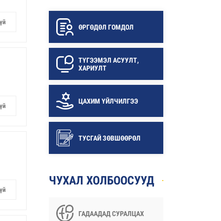
үй
ӨРГӨДӨЛ ГОМДОЛ
ТҮГЭЭМЭЛ АСУУЛТ,
ХАРИУЛТ
ЦАХИМ ҮЙЛЧИЛГЭЭ
үй
ТУСГАЙ ЗӨВШӨӨРӨЛ
ЧУХАЛ ХОЛБООСУУД
үй
ГАДААДАД СУРАЛЦАХ