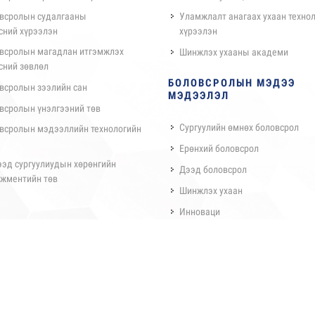
всролын судалгааны
Уламжлалт анагаах ухаан техно
сний хүрээлэн
хүрээлэн
всролын магадлан итгэмжлэх
Шинжлэх ухааны академи
сний зөвлөл
БОЛОВСРОЛЫН МЭДЭЭ
всролын зээлийн сан
МЭДЭЭЛЭЛ
всролын үнэлгээний төв
Сургуулийн өмнөх боловсрол
всролын мэдээллийн технологийн
Ерөнхий боловсрол
ээд сургуулиудын хөрөнгийн
Дээд боловсрол
жментийн төв
Шинжлэх ухаан
Инноваци