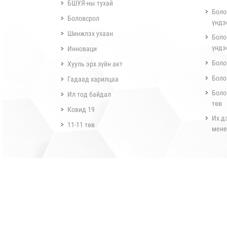
БШУЯ-ны тухай
Боло
Боловсрол
үндэ
Шинжлэх ухаан
Боло
үндэ
Инноваци
Боло
Хууль эрх зүйн акт
Боло
Гадаад харилцаа
Боло
Ил тод байдал
төв
Ковид 19
Их д
11-11 төв
мене
Бүх эрх хуулиар хамгаалагдсан © 2024 Боловсролын яам
Вэб сайт
ыг:
Грийн софт ХХК