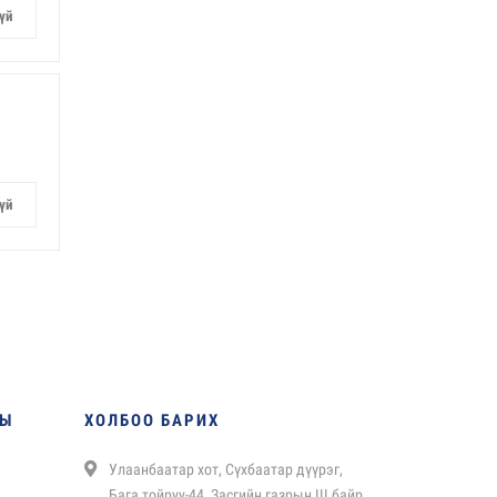
үй
үй
НЫ
ХОЛБОО БАРИХ
Улаанбаатар хот, Сүхбаатар дүүрэг,
Бага тойруу-44, Засгийн газрын III байр