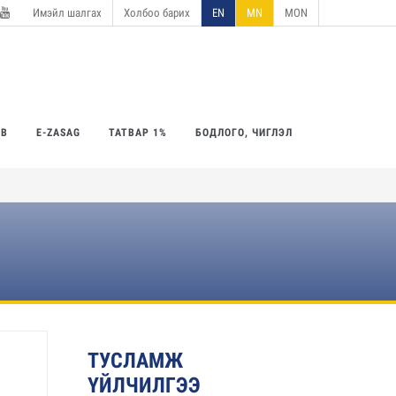
Имэйл шалгах
Холбоо барих
EN
MN
MON
utube
ӨВ
E-ZASAG
ТАТВАР 1%
БОДЛОГО, ЧИГЛЭЛ
ТУСЛАМЖ
ҮЙЛЧИЛГЭЭ