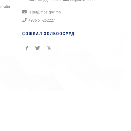
логийн
letter@moe.gov.mn
+976 51-262227
СОШИАЛ ХОЛБООСУУД