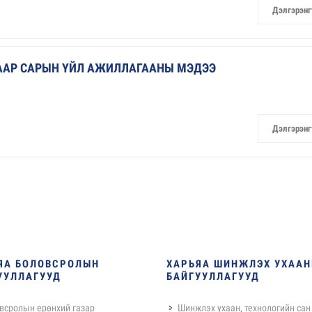
Дэлгэрэнг
ГААР САРЫН ҮЙЛ АЖИЛЛАГААНЫ МЭДЭЭ
Дэлгэрэнг
ЯА БОЛОВСРОЛЫН
ХАРЬЯА ШИНЖЛЭХ УХАА
УУЛЛАГУУД
БАЙГУУЛЛАГУУД
всролын ерөнхий газар
Шинжлэх ухаан, технологийн сан