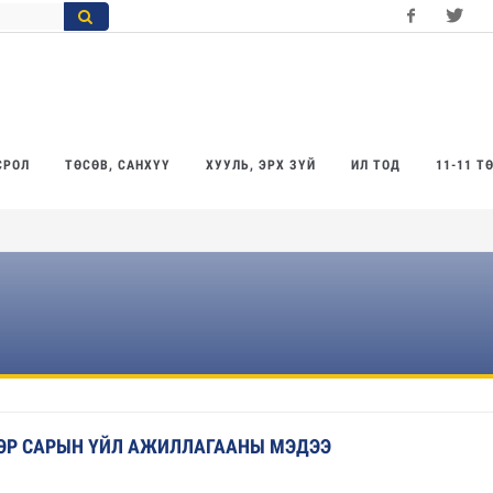
Facebook
Twitter
Yo
СРОЛ
ТӨСӨВ, САНХҮҮ
ХУУЛЬ, ЭРХ ЗҮЙ
ИЛ ТОД
11-11 Т
ЭЭР САРЫН ҮЙЛ АЖИЛЛАГААНЫ МЭДЭЭ