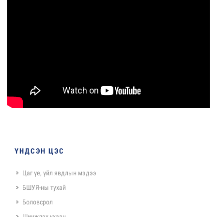
ҮНДСЭН ЦЭС
Цаг үе, үйл явдлын мэдээ
БШУЯ-ны тухай
Боловсрол
Шинжлэх ухаан