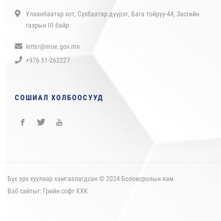
Улаанбаатар хот, Сүхбаатар дүүрэг, Бага тойруу-44, Засгийн
газрын III байр
letter@moe.gov.mn
+976 51-262227
СОШИАЛ ХОЛБООСУУД
Бүх эрх хуулиар хамгаалагдсан © 2024 Боловсролын яам
Вэб сайт
ыг:
Грийн софт ХХК
Дуудлагын төв