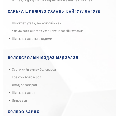
Их дээд сургуулиудын хөрөнгийн менежментийн төв
ХАРЬЯА ШИНЖЛЭХ УХААНЫ БАЙГУУЛЛАГУУД
Шинжлэх ухаан, технологийн сан
Уламжлалт анагаах ухаан технологийн хүрээлэн
Шинжлэх ухааны академи
БОЛОВСРОЛЫН МЭДЭЭ МЭДЭЭЛЭЛ
Сургуулийн өмнөх боловсрол
Ерөнхий боловсрол
Дээд боловсрол
Шинжлэх ухаан
Инноваци
ХОЛБОО БАРИХ