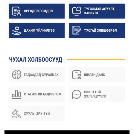
ТҮГЭЭМЭЛ АСУУЛТ,
ӨРГӨДӨЛ ГОМДОЛ
ХАРИУЛТ
ЦАХИМ ҮЙЛЧИЛГЭЭ
ТУСГАЙ ЗӨВШӨӨРӨЛ
ЧУХАЛ ХОЛБООСУУД
ГАДААДАД СУРАЛЦАХ
ШИЛЭН ДАНС
НЭЭЛТТЭЙ
СТАТИСТИК МЭДЭЭЛЭЛ
ХЭЛЭЛЦҮҮЛЭГ
ХУУЛЬ, ЭРХ ЗҮЙ