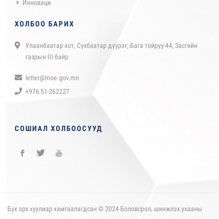
Инноваци
ХОЛБОО БАРИХ
Улаанбаатар хот, Сүхбаатар дүүрэг, Бага тойруу-44, Засгийн
газрын III байр
letter@moe.gov.mn
+976 51-262227
СОШИАЛ ХОЛБООСУУД
Бүх эрх хуулиар хамгаалагдсан © 2024 Боловсрол, шинжлэх ухааны