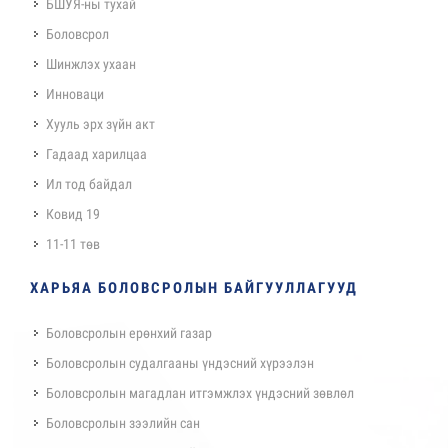
БШУЯ-ны тухай
Боловсрол
Шинжлэх ухаан
Инноваци
Хууль эрх зүйн акт
Гадаад харилцаа
Ил тод байдал
Ковид 19
11-11 төв
ХАРЬЯА БОЛОВСРОЛЫН БАЙГУУЛЛАГУУД
Боловсролын ерөнхий газар
Боловсролын судалгааны үндэсний хүрээлэн
Боловсролын магадлан итгэмжлэх үндэсний зөвлөл
Боловсролын зээлийн сан