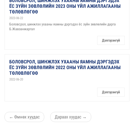
БОЛОВСРОЛ, ШИНЖЛЭХ УХААНЫ ЯАМНЫ ДЭРГЭДЭХ
ЁС ЗҮЙН ЗӨВЛӨЛИЙН 2023 ОНЫ ҮЙЛ АЖИЛЛАГААНЫ
ТӨЛӨВЛӨГӨӨ
2023-06-22
Боловсрол, шинжлэх ухааны яамны дэргэдэх ёс зүйн зөвлөлийн дарга
Б.Жавзанжаргал
Дэлгэрэнгүй
БОЛОВСРОЛ, ШИНЖЛЭХ УХААНЫ ЯАМНЫ ДЭРГЭДЭХ
ЁС ЗҮЙН ЗӨВЛӨЛИЙН 2022 ОНЫ ҮЙЛ АЖИЛЛАГААНЫ
ТӨЛӨВЛӨГӨӨ
2022-06-20
Дэлгэрэнгүй
←
Өмнөх хуудас
Дараах хуудас
→