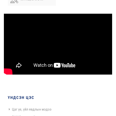
ҮНДСЭН ЦЭС
Цаг үе, үйл явдлын мэдээ