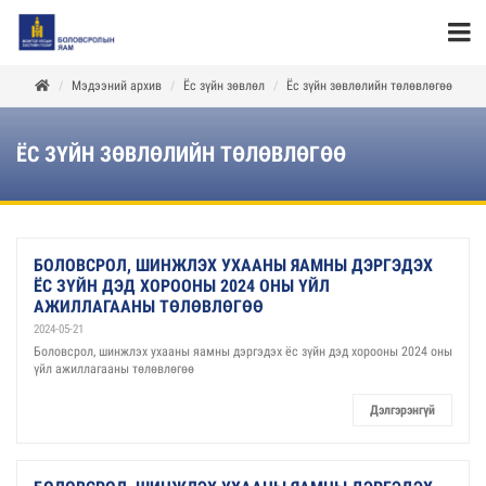
Мэдээний архив
Ёс зүйн зөвлөл
Ёс зүйн зөвлөлийн төлөвлөгөө
ЁС ЗҮЙН ЗӨВЛӨЛИЙН ТӨЛӨВЛӨГӨӨ
БОЛОВСРОЛ, ШИНЖЛЭХ УХААНЫ ЯАМНЫ ДЭРГЭДЭХ
ЁС ЗҮЙН ДЭД ХОРООНЫ 2024 ОНЫ ҮЙЛ
АЖИЛЛАГААНЫ ТӨЛӨВЛӨГӨӨ
2024-05-21
Боловсрол, шинжлэх ухааны яамны дэргэдэх ёс зүйн дэд хорооны 2024 оны
үйл ажиллагааны төлөвлөгөө
Дэлгэрэнгүй