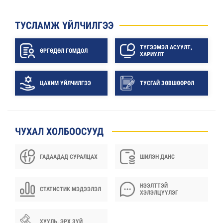
ТУСЛАМЖ ҮЙЛЧИЛГЭЭ
ТҮГЭЭМЭЛ АСУУЛТ,
ӨРГӨДӨЛ ГОМДОЛ
ХАРИУЛТ
ЦАХИМ ҮЙЛЧИЛГЭЭ
ТУСГАЙ ЗӨВШӨӨРӨЛ
ЧУХАЛ ХОЛБООСУУД
ГАДААДАД СУРАЛЦАХ
ШИЛЭН ДАНС
НЭЭЛТТЭЙ
СТАТИСТИК МЭДЭЭЛЭЛ
ХЭЛЭЛЦҮҮЛЭГ
ХУУЛЬ, ЭРХ ЗҮЙ