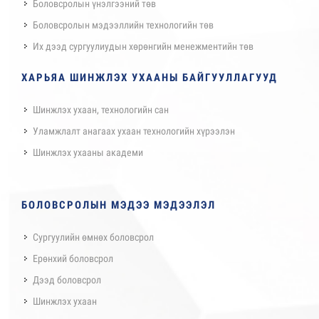
Боловсролын үнэлгээний төв
Боловсролын мэдээллийн технологийн төв
Их дээд сургуулиудын хөрөнгийн менежментийн төв
ХАРЬЯА ШИНЖЛЭХ УХААНЫ БАЙГУУЛЛАГУУД
Шинжлэх ухаан, технологийн сан
Уламжлалт анагаах ухаан технологийн хүрээлэн
Шинжлэх ухааны академи
БОЛОВСРОЛЫН МЭДЭЭ МЭДЭЭЛЭЛ
Сургуулийн өмнөх боловсрол
Ерөнхий боловсрол
Дээд боловсрол
Шинжлэх ухаан