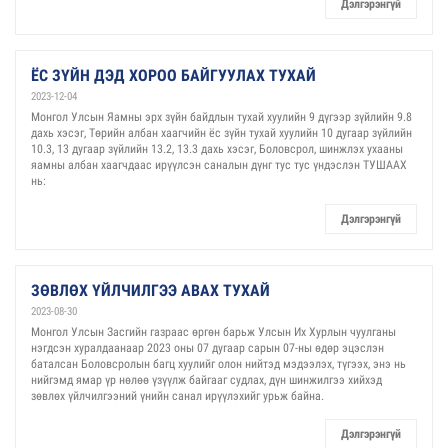
Дэлгэрэнгүй
ЁС ЗҮЙН ДЭД ХОРОО БАЙГУУЛАХ ТУХАЙ
2023-12-04
Монгол Улсын Яамны эрх зүйн байдлын тухай хуулийн 9 дүгээр зүйлийн 9.8
дахь хэсэг, Төрийн албан хаагчийн ёс зүйн тухай хуулийн 10 дугаар зүйлийн
10.3, 13 дугаар зүйлийн 13.2, 13.3 дахь хэсэг, Боловсрол, шинжлэх ухааны
яамны албан хаагчдаас ирүүлсэн саналын дүнг тус тус үндэслэн ТУШААХ
нь:
Дэлгэрэнгүй
ЗӨВЛӨХ ҮЙЛЧИЛГЭЭ АВАХ ТУХАЙ
2023-08-30
Монгол Улсын Засгийн газраас өргөн барьж Улсын Их Хурлын чуулганы
нэгдсэн хуралдаанаар 2023 оны 07 дугаар сарын 07-ны өдөр эцэслэн
баталсан Боловсролын багц хуулийг олон нийтэд мэдээлэх, түгээх, энэ нь
нийгэмд ямар үр нөлөө үзүүлж байгааг судлах, дүн шинжилгээ хийхэд
зөвлөх үйлчилгээний үнийн санал ирүүлэхийг урьж байна.
Дэлгэрэнгүй