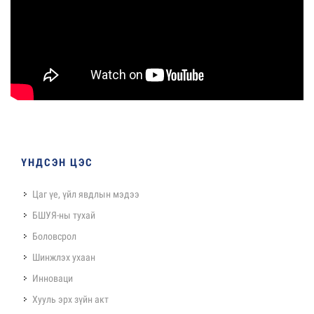
ҮНДСЭН ЦЭС
Цаг үе, үйл явдлын мэдээ
БШУЯ-ны тухай
Боловсрол
Шинжлэх ухаан
Инноваци
Хууль эрх зүйн акт