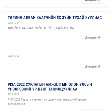
ТӨРИЙН АЛБАН ХААГЧИЙН ЁС ЗҮЙН ТУХАЙ ХУУЛИАС
2023-12-14
ТӨРИЙН АЛБАН ХААГЧИЙН ЁС ЗҮЙН ТУХАЙ ХУУЛИАС
Дэлгэрэнгүй
2023-12-13
Дэлгэрэнгүй
PISA 2022 СУРЛАГЫН АМЖИЛТЫН ОЛОН УЛСЫН
ҮНЭЛГЭЭНИЙ ҮР ДҮНГ ТАНИЛЦУУЛЛАА
2023-12-06
PISA 2022 Сурлагын амжилтын олон улсын үнэлгээний үр дүнг
танилцууллаа