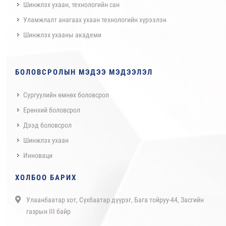
Шинжлэх ухаан, технологийн сан
Уламжлалт анагаах ухаан технологийн хүрээлэн
Шинжлэх ухааны академи
БОЛОВСРОЛЫН МЭДЭЭ МЭДЭЭЛЭЛ
Сургуулийн өмнөх боловсрол
Ерөнхий боловсрол
Дээд боловсрол
Шинжлэх ухаан
Инноваци
ХОЛБОО БАРИХ
Улаанбаатар хот, Сүхбаатар дүүрэг, Бага тойруу-44, Засгийн
газрын III байр