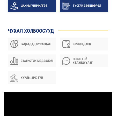
ЦАХИМ ҮЙЛЧИЛГЭЭ
ТУСГАЙ ЗӨВШӨӨРӨЛ
ЧУХАЛ ХОЛБООСУУД
ГАДААДАД СУРАЛЦАХ
ШИЛЭН ДАНС
НЭЭЛТТЭЙ
СТАТИСТИК МЭДЭЭЛЭЛ
ХЭЛЭЛЦҮҮЛЭГ
ХУУЛЬ, ЭРХ ЗҮЙ