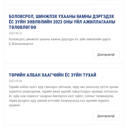
БОЛОВСРОЛ, ШИНЖЛЭХ УХААНЫ ЯАМНЫ ДЭРГЭДЭХ
ЁС ЗҮЙН ЗӨВЛӨЛИЙН 2023 ОНЫ ҮЙЛ АЖИЛЛАГААНЫ
ТӨЛӨВЛӨГӨӨ
2023-06-22
Боловсрол, шинжлэх ухааны яамны дэргэдэх ёс зүйн зөвлөлийн дарга
Б.Жавзанжаргал
Дэлгэрэнгүй
ТӨРИЙН АЛБАН ХААГЧИЙН ЁС ЗҮЙН ТУХАЙ
2023-05-04
Төрийн албан хаагч ард түмэндээ үйлчилж, төрд чин үнэнчээр зүтгэх эрхэм
зорилгоо ухамсарлаж, төрийн ажил үүргийг гүйцэтгэхдээ хуулиар тогтоосон
ёс зүйн хэм хэмжээг чандлан биелүүлэх үнэт зүйлс, соёлыг төлөвшүүлж,
төрөө дээдлэх ард түмний итгэлийг бэхжүүлэхэд энэ хуулийн зорилго
оршино.
Дэлгэрэнгүй