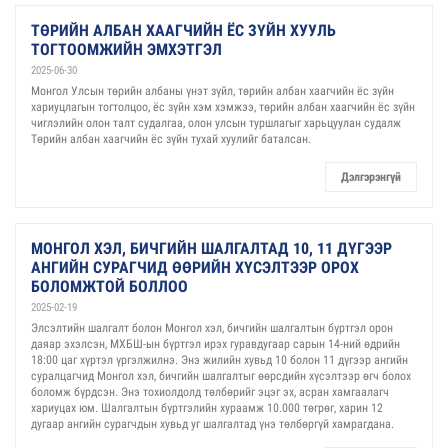
ТӨРИЙН АЛБАН ХААГЧИЙН ЁС ЗҮЙН ХУУЛЬ
ТОГТООМЖИЙН ЭМХЭТГЭЛ
2025-06-30
Монгол Улсын төрийн албаны үнэт зүйл, төрийн албан хаагчийн ёс зүйн
хариуцлагын тогтолцоо, ёс зүйн хэм хэмжээ, төрийн албан хаагчийн ёс зүйн
чиглэлийн олон талт судалгаа, олон улсын туршлагыг харьцуулан судалж
Төрийн албан хаагчийн ёс зүйн тухай хуулийг баталсан.
Дэлгэрэнгүй
МОНГОЛ ХЭЛ, БИЧГИЙН ШАЛГАЛТАД 10, 11 ДҮГЭЭР
АНГИЙН СУРАГЧИД ӨӨРИЙН ХҮСЭЛТЭЭР ОРОХ
БОЛОМЖТОЙ БОЛЛОО
2025-02-19
Элсэлтийн шалгалт болон Монгол хэл, бичгийн шалгалтын бүртгэл орон
даяар эхэлсэн, МХБШ-ын бүртгэл ирэх гуравдугаар сарын 14-ний өдрийн
18:00 цаг хүртэл үргэлжилнэ. Энэ жилийн хувьд 10 болон 11 дүгээр ангийн
суралцагчид Монгол хэл, бичгийн шалгалтыг өөрсдийн хүсэлтээр өгч болох
боломж бүрдсэн. Энэ тохиолдолд төлбөрийг эцэг эх, асран хамгаалагч
хариуцах юм. Шалгалтын бүртгэлийн хураамж 10.000 төгрөг, харин 12
дугаар ангийн сурагчдын хувьд уг шалгалтад үнэ төлбөргүй хамрагдана.