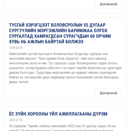
Дэлгэрэнгүй
ТУСГАЙ ХЭРЭГЦЭЭТ БОЛОВСРОЛЫН 55 ДУГААР
СУРГУУЛИЙН МЭРГЭЖЛИЙН БАРИМЖАА ОЛГОХ
СУРГАЛТАД ХАМРАГДСАН СУРАГЧДЫН 60 ОРЧИМ
ХУВЬ НЬ АЖЛЫН БАЙРТАЙ БОЛЖЭЭ
2025-02-06
Нийслэлийн тусгай хэрэгцээт боловсролын 55 дугаар сургууль энэ
хичээлийн жилээс “Талх нарийн боов, бариста”- гийн анги шинээр
хичээллүүлж эхэлсэн юм. Тус сургууль суурь боловсролоос гадна тогооч,
цэцэрлэгч, зочид буудлын үйлчлэгч гэх зэрэг нарийн мэргэжлээр сурагчдаа
давхар бэлтгэдэг. Сурагчдаа мэргэжлийн ур чадварт ийнхүү суралцуулж
байгаа нь төгсөөд бие даан хөдөлмөр эрхлэх боломжийг олгож буйгаараа
давуу талтай.
Дэлгэрэнгүй
ЁС ЗҮЙН ХОРООНЫ ҮЙЛ АЖИЛЛАГААНЫ ДҮРЭМ
2025-01-25
Эх сурвалж: Төрийн албаны зөвлөлийн 2023 оны 01 дүгээр сарын 25-ны
өдрийн 25 дугаар тогтоолын 1 дүгээр хавсралт Дэлгэрэнгүй мэдээлэл