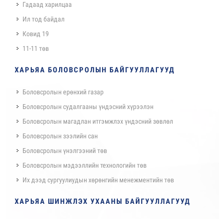
Гадаад харилцаа
Ил тод байдал
Ковид 19
11-11 төв
ХАРЬЯА БОЛОВСРОЛЫН БАЙГУУЛЛАГУУД
Боловсролын ерөнхий газар
Боловсролын судалгааны үндэсний хүрээлэн
Боловсролын магадлан итгэмжлэх үндэсний зөвлөл
Боловсролын зээлийн сан
Боловсролын үнэлгээний төв
Боловсролын мэдээллийн технологийн төв
Их дээд сургуулиудын хөрөнгийн менежментийн төв
ХАРЬЯА ШИНЖЛЭХ УХААНЫ БАЙГУУЛЛАГУУД