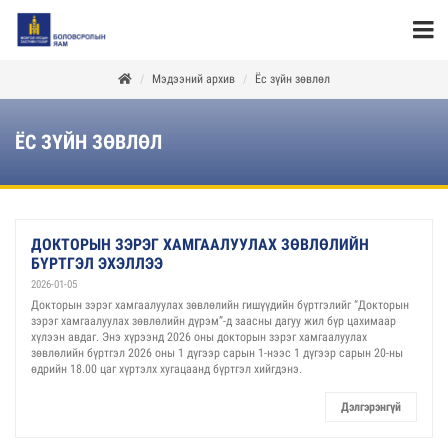
Мэдээний архив
Ёс зүйн зөвлөл
ЁС ЗҮЙН ЗӨВЛӨЛ
ДОКТОРЫН ЗЭРЭГ ХАМГААЛУУЛАХ ЗӨВЛӨЛИЙН
БҮРТГЭЛ ЭХЭЛЛЭЭ
2026-01-05
Докторын зэрэг хамгаалуулах зөвлөлийн гишүүдийн бүртгэлийг “Докторын
зэрэг хамгаалуулах зөвлөлийн дүрэм”-д заасны дагуу жил бүр цахимаар
хүлээн авдаг. Энэ хүрээнд 2026 оны докторын зэрэг хамгаалуулах
зөвлөлийн бүртгэл 2026 оны 1 дүгээр сарын 1-нээс 1 дүгээр сарын 20-ны
өдрийн 18.00 цаг хүртэлх хугацаанд бүртгэл хийгдэнэ.
Дэлгэрэнгүй