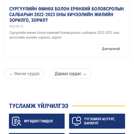
СУРГУУЛИЙН ӨМНӨХ БОЛОН ЕРӨНХИЙ БОЛОВСРОЛЫН
САЛБАРЫН 2022-2023 ОНЫ ХИЧЭЭЛИЙН ЖИЛИЙН
ЗОРИЛГО, ЗОРИЛТ
2022-09-15
Сургуулийн өмнөх болон ерөнхий боловсролын салбарын 2022-2023 оны
хичээлийн жилийн зорилго, зорилт
Дэлгэрэнгүй
←
Өмнөх хуудас
Дараах хуудас
→
ТУСЛАМЖ ҮЙЛЧИЛГЭЭ
ТҮГЭЭМЭЛ АСУУЛТ,
ӨРГӨДӨЛ ГОМДОЛ
ХАРИУЛТ