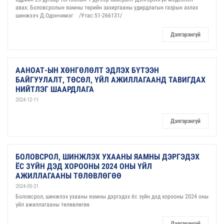
авах: Боловсролын яамны төрийн захиргааны удирдлагын газрын ахлах
шинжээч Д.Одончимэг /Утас:51-266131/
Дэлгэрэнгүй
ААНОАТ-ЫН ХӨНГӨЛӨЛТ ЭДЛЭХ БҮТЭЭН
БАЙГУУЛАЛТ, ТӨСӨЛ, ҮЙЛ АЖИЛЛАГААНД ТАВИГДАХ
НИЙТЛЭГ ШААРДЛАГА
2024-12-11
Дэлгэрэнгүй
БОЛОВСРОЛ, ШИНЖЛЭХ УХААНЫ ЯАМНЫ ДЭРГЭДЭХ
ЁС ЗҮЙН ДЭД ХОРООНЫ 2024 ОНЫ ҮЙЛ
АЖИЛЛАГААНЫ ТӨЛӨВЛӨГӨӨ
2024-05-21
Боловсрол, шинжлэх ухааны яамны дэргэдэх ёс зүйн дэд хорооны 2024 оны
үйл ажиллагааны төлөвлөгөө
Дэлгэрэнгүй