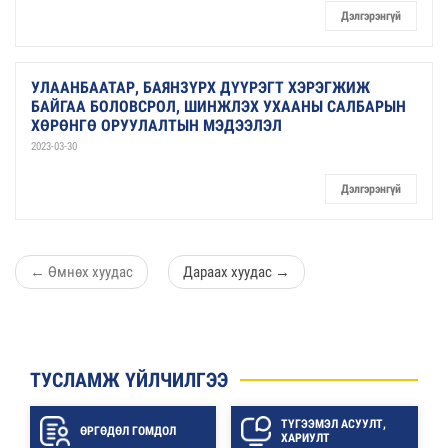
Дэлгэрэнгүй
УЛААНБААТАР, БАЯНЗҮРХ ДҮҮРЭГТ ХЭРЭГЖИЖ
БАЙГАА БОЛОВСРОЛ, ШИНЖЛЭХ УХААНЫ САЛБАРЫН
ХӨРӨНГӨ ОРУУЛАЛТЫН МЭДЭЭЛЭЛ
2023-03-30
Дэлгэрэнгүй
←
Өмнөх хуудас
Дараах хуудас
→
ТУСЛАМЖ ҮЙЛЧИЛГЭЭ
ТҮГЭЭМЭЛ АСУУЛТ,
ӨРГӨДӨЛ ГОМДОЛ
ХАРИУЛТ