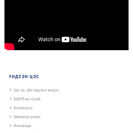
ҮНДСЭН ЦЭС
Цаг үе, үйл явдлын мэдээ
БШУЯ-ны тухай
Боловсрол
Шинжлэх ухаан
Инноваци