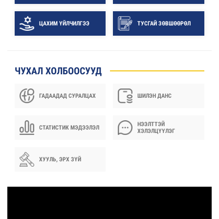
ЦАХИМ ҮЙЛЧИЛГЭЭ
ТУСГАЙ ЗӨВШӨӨРӨЛ
ЧУХАЛ ХОЛБООСУУД
ГАДААДАД СУРАЛЦАХ
ШИЛЭН ДАНС
НЭЭЛТТЭЙ
СТАТИСТИК МЭДЭЭЛЭЛ
ХЭЛЭЛЦҮҮЛЭГ
ХУУЛЬ, ЭРХ ЗҮЙ