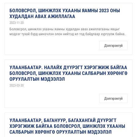
БОЛОВСРОЛ, ШИНЖЛЭХ УХААНЫ ЯАМНЫ 2023 ОНЫ
ХУДАЛДАН АВАХ АЖИЛЛАГАА
2023-11-20
Боловсрол, шинжлэх ухааны яамны худалдан авах ажиллагааны явцыг
мэдээг тухай бүрд шинэчлэн олон нийтэд ил тод байдлаар хүргүүлж байна.
Дэлгэрэнгүй
УЛААНБААТАР. НАЛАЙХ ДҮҮРЭГТ ХЭРЭГЖИЖ БАЙГАА
БОЛОВСРОЛ, ШИНЖЛЭХ УХААНЫ САЛБАРЫН ХӨРӨНГӨ
ОРУУЛАЛТЫН МЭДЭЭЛЭЛ
2023-03-30
Дэлгэрэнгүй
УЛААНБААТАР, БАГАНУУР, БАГАХАНГАЙ ДҮҮРЭГТ
ХЭРЭГЖИЖ БАЙГАА БОЛОВСРОЛ, ШИНЖЛЭХ УХААНЫ
САЛБАРЫН ХӨРӨНГӨ ОРУУЛАЛТЫН МЭДЭЭЛЭЛ