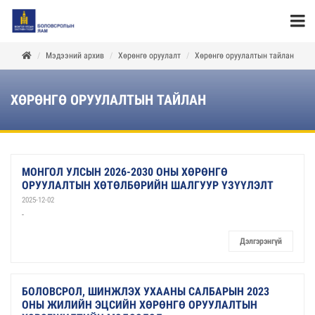
Мэдээний архив
Хөрөнгө оруулалт
Хөрөнгө оруулалтын тайлан
ХӨРӨНГӨ ОРУУЛАЛТЫН ТАЙЛАН
МОНГОЛ УЛСЫН 2026-2030 ОНЫ ХӨРӨНГӨ
ОРУУЛАЛТЫН ХӨТӨЛБӨРИЙН ШАЛГУУР ҮЗҮҮЛЭЛТ
2025-12-02
-
Дэлгэрэнгүй
БОЛОВСРОЛ, ШИНЖЛЭХ УХААНЫ САЛБАРЫН 2023
ОНЫ ЖИЛИЙН ЭЦСИЙН ХӨРӨНГӨ ОРУУЛАЛТЫН