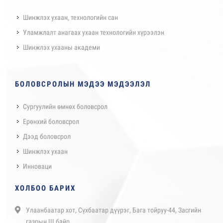
Шинжлэх ухаан, технологийн сан
Уламжлалт анагаах ухаан технологийн хүрээлэн
Шинжлэх ухааны академи
БОЛОВСРОЛЫН МЭДЭЭ МЭДЭЭЛЭЛ
Сургуулийн өмнөх боловсрол
Ерөнхий боловсрол
Дээд боловсрол
Шинжлэх ухаан
Инноваци
ХОЛБОО БАРИХ
Улаанбаатар хот, Сүхбаатар дүүрэг, Бага тойруу-44, Засгийн
газрын III байр