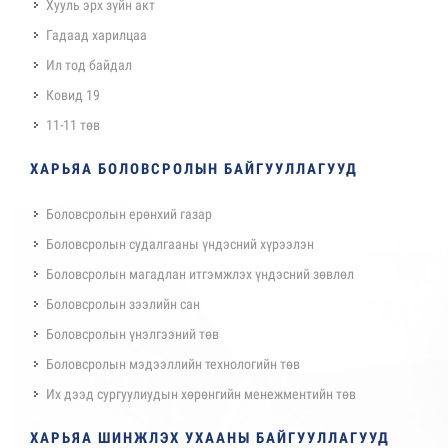
Хууль эрх зүйн акт
Гадаад харилцаа
Ил тод байдал
Ковид 19
11-11 төв
ХАРЬЯА БОЛОВСРОЛЫН БАЙГУУЛЛАГУУД
Боловсролын ерөнхий газар
Боловсролын судалгааны үндэсний хүрээлэн
Боловсролын магадлан итгэмжлэх үндэсний зөвлөл
Боловсролын зээлийн сан
Боловсролын үнэлгээний төв
Боловсролын мэдээллийн технологийн төв
Их дээд сургуулиудын хөрөнгийн менежментийн төв
ХАРЬЯА ШИНЖЛЭХ УХААНЫ БАЙГУУЛЛАГУУД