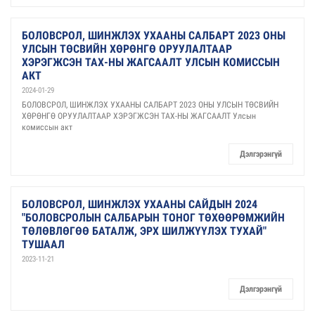
БОЛОВСРОЛ, ШИНЖЛЭХ УХААНЫ САЛБАРТ 2023 ОНЫ
УЛСЫН ТӨСВИЙН ХӨРӨНГӨ ОРУУЛАЛТААР
ХЭРЭГЖСЭН ТАХ-НЫ ЖАГСААЛТ УЛСЫН КОМИССЫН
АКТ
2024-01-29
БОЛОВСРОЛ, ШИНЖЛЭХ УХААНЫ САЛБАРТ 2023 ОНЫ УЛСЫН ТӨСВИЙН
ХӨРӨНГӨ ОРУУЛАЛТААР ХЭРЭГЖСЭН ТАХ-НЫ ЖАГСААЛТ Улсын
комиссын акт
Дэлгэрэнгүй
БОЛОВСРОЛ, ШИНЖЛЭХ УХААНЫ САЙДЫН 2024
"БОЛОВСРОЛЫН САЛБАРЫН ТОНОГ ТӨХӨӨРӨМЖИЙН
ТӨЛӨВЛӨГӨӨ БАТАЛЖ, ЭРХ ШИЛЖҮҮЛЭХ ТУХАЙ"
ТУШААЛ
2023-11-21
Дэлгэрэнгүй