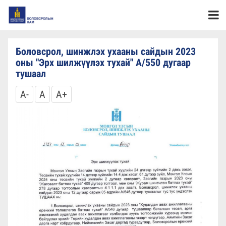
Боловсрол, шинжлэх ухааны сайдын 2023
оны "Эрх шилжүүлэх тухай" А/550 дугаар
тушаал
A-
A
A+