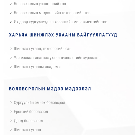
Боловсролын үнэлгээний төв
Боловсролын мэдээллийн технологийн төв
Их дээд сургуулиудын хөрөнгийн менежментийн төв
ХАРЬЯА ШИНЖЛЭХ УХААНЫ БАЙГУУЛЛАГУУД
Шинжлэх ухаан, технологийн сан
Уламжлалт анагаах ухаан технологийн хүрээлэн
Шинжлэх ухааны академи
БОЛОВСРОЛЫН МЭДЭЭ МЭДЭЭЛЭЛ
Сургуулийн өмнөх боловсрол
Ерөнхий боловсрол
Дээд боловсрол
Шинжлэх ухаан