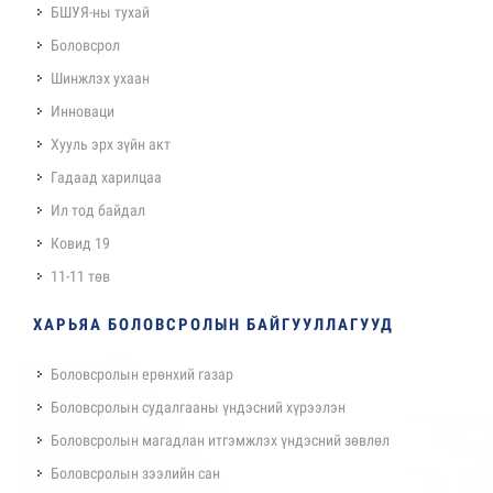
БШУЯ-ны тухай
Боловсрол
Шинжлэх ухаан
Инноваци
Хууль эрх зүйн акт
Гадаад харилцаа
Ил тод байдал
Ковид 19
11-11 төв
ХАРЬЯА БОЛОВСРОЛЫН БАЙГУУЛЛАГУУД
Боловсролын ерөнхий газар
Боловсролын судалгааны үндэсний хүрээлэн
Боловсролын магадлан итгэмжлэх үндэсний зөвлөл
Боловсролын зээлийн сан