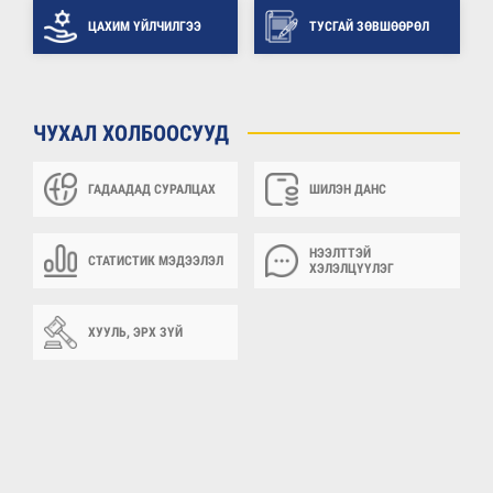
ЦАХИМ ҮЙЛЧИЛГЭЭ
ТУСГАЙ ЗӨВШӨӨРӨЛ
ЧУХАЛ ХОЛБООСУУД
ГАДААДАД СУРАЛЦАХ
ШИЛЭН ДАНС
НЭЭЛТТЭЙ
СТАТИСТИК МЭДЭЭЛЭЛ
ХЭЛЭЛЦҮҮЛЭГ
ХУУЛЬ, ЭРХ ЗҮЙ