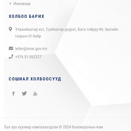
Инноваци
ХОЛБОО БАРИХ
Улаанбаатар хот, Сүхбаатар дүүрэг, Бага тойруу-44, Засгийн
газрын III байр
letter@moe.gov.mn
+976 51-262227
СОШИАЛ ХОЛБООСУУД
Бүх эрх хуулиар хамгаалагдсан © 2024 Боловсролын яам