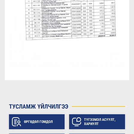
ТУСЛАМЖ ҮЙЛЧИЛГЭЭ
ТҮГЭЭМЭЛ АСУУЛТ,
ӨРГӨДӨЛ ГОМДОЛ
ХАРИУЛТ