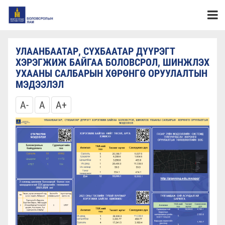
УЛААНБААТАР, СҮХБААТАР ДҮҮРЭГТ
ХЭРЭГЖИЖ БАЙГАА БОЛОВСРОЛ, ШИНЖЛЭХ
УХААНЫ САЛБАРЫН ХӨРӨНГӨ ОРУУЛАЛТЫН
МЭДЭЭЛЭЛ
A-
A
A+