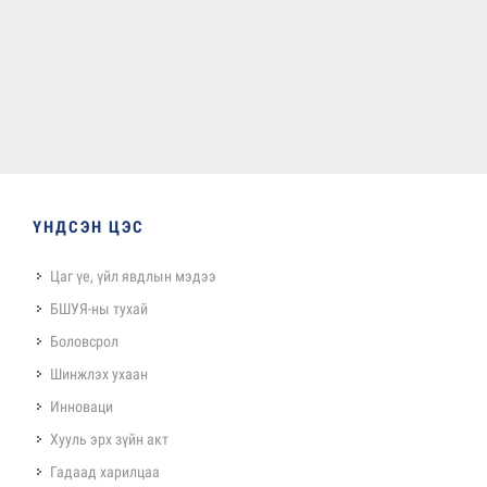
ҮНДСЭН ЦЭС
Цаг үе, үйл явдлын мэдээ
БШУЯ-ны тухай
Боловсрол
Шинжлэх ухаан
Инноваци
Хууль эрх зүйн акт
Гадаад харилцаа