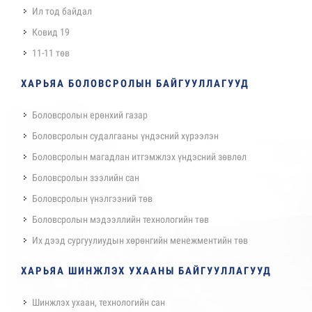
Ил тод байдал
Ковид 19
11-11 төв
ХАРЬЯА БОЛОВСРОЛЫН БАЙГУУЛЛАГУУД
Боловсролын ерөнхий газар
Боловсролын судалгааны үндэсний хүрээлэн
Боловсролын магадлан итгэмжлэх үндэсний зөвлөл
Боловсролын зээлийн сан
Боловсролын үнэлгээний төв
Боловсролын мэдээллийн технологийн төв
Их дээд сургуулиудын хөрөнгийн менежментийн төв
ХАРЬЯА ШИНЖЛЭХ УХААНЫ БАЙГУУЛЛАГУУД
Шинжлэх ухаан, технологийн сан