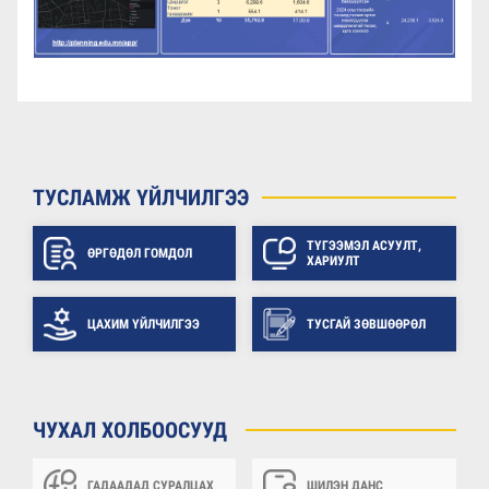
ТУСЛАМЖ ҮЙЛЧИЛГЭЭ
ТҮГЭЭМЭЛ АСУУЛТ,
ӨРГӨДӨЛ ГОМДОЛ
ХАРИУЛТ
ЦАХИМ ҮЙЛЧИЛГЭЭ
ТУСГАЙ ЗӨВШӨӨРӨЛ
ЧУХАЛ ХОЛБООСУУД
ГАДААДАД СУРАЛЦАХ
ШИЛЭН ДАНС