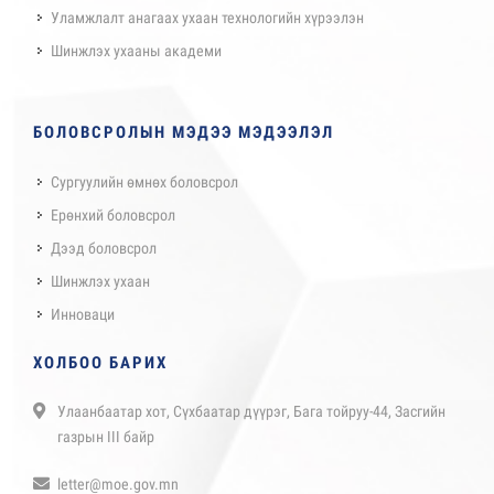
Уламжлалт анагаах ухаан технологийн хүрээлэн
Шинжлэх ухааны академи
БОЛОВСРОЛЫН МЭДЭЭ МЭДЭЭЛЭЛ
Сургуулийн өмнөх боловсрол
Ерөнхий боловсрол
Дээд боловсрол
Шинжлэх ухаан
Инноваци
ХОЛБОО БАРИХ
Улаанбаатар хот, Сүхбаатар дүүрэг, Бага тойруу-44, Засгийн
газрын III байр
letter@moe.gov.mn