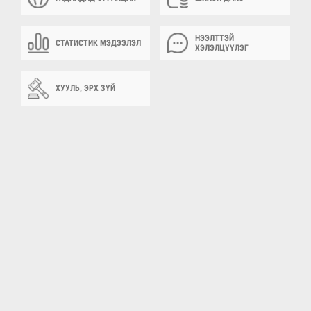
НЭЭЛТТЭЙ
СТАТИСТИК МЭДЭЭЛЭЛ
ХЭЛЭЛЦҮҮЛЭГ
ХУУЛЬ, ЭРХ ЗҮЙ