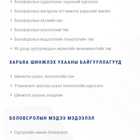
Боловсролын судалгааны үндэсний хүрээлэн
Боловсролын магадлан итгэмжлэх үндэсний зөвлөл
Боловсролын зээлийн сан
Боловсролын үнэлгээний төв
Боловсролын мэдээллийн технологийн төв
Их дээд сургуулиудын хөрөнгийн менежментийн төв
ХАРЬЯА ШИНЖЛЭХ УХААНЫ БАЙГУУЛЛАГУУД
Шинжлэх ухаан, технологийн сан
Уламжлалт анагаах ухаан технологийн хүрээлэн
Шинжлэх ухааны академи
БОЛОВСРОЛЫН МЭДЭЭ МЭДЭЭЛЭЛ
Сургуулийн өмнөх боловсрол