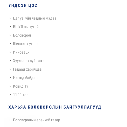
ҮНДСЭН ЦЭС
Цаг үе, үйл явдлын мэдээ
БШУЯ-ны тухай
Боловсрол
Шинжлэх ухаан
Инноваци
Хууль эрх зүйн акт
Гадаад харилцаа
Ил тод байдал
Ковид 19
11-11 төв
ХАРЬЯА БОЛОВСРОЛЫН БАЙГУУЛЛАГУУД
Боловсролын ерөнхий газар