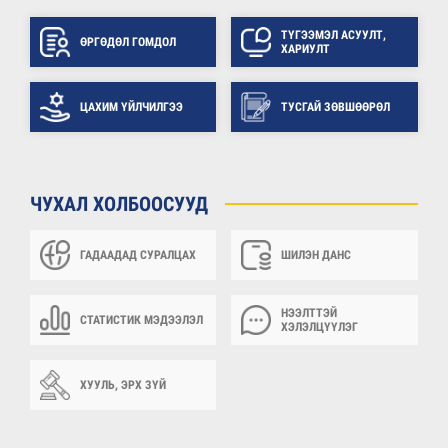
ТҮГЭЭМЭЛ АСУУЛТ,
ӨРГӨДӨЛ ГОМДОЛ
ХАРИУЛТ
ЦАХИМ ҮЙЛЧИЛГЭЭ
ТУСГАЙ ЗӨВШӨӨРӨЛ
ЧУХАЛ ХОЛБООСУУД
ГАДААДАД СУРАЛЦАХ
ШИЛЭН ДАНС
НЭЭЛТТЭЙ
СТАТИСТИК МЭДЭЭЛЭЛ
ХЭЛЭЛЦҮҮЛЭГ
ХУУЛЬ, ЭРХ ЗҮЙ