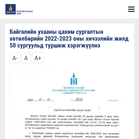
Байгалийн ухааны цахим сургалтын
хөтөлбөрийн 2022-2023 оны хичээлийн жилд
50 сургуульд туршиж хэрэгжүүлнэ
A-
A
A+