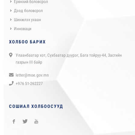
Ерөнхий боловсрол
Дээд боловсрол
Шинжлэх ухаан
Инноваци
ХОЛБОО БАРИХ
Улаанбаатар хот, Сүхбаатар дүүрэг, Бага тойруу-44, Засгийн
газрын III байр
letter@moe.gov.mn
+976 51-262227
СОШИАЛ ХОЛБООСУУД