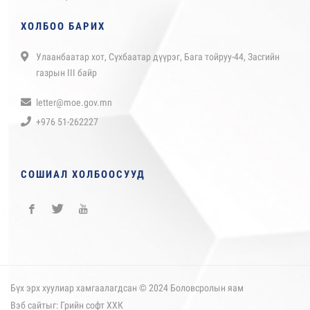
ХОЛБОО БАРИХ
Улаанбаатар хот, Сүхбаатар дүүрэг, Бага тойруу-44, Засгийн
газрын III байр
letter@moe.gov.mn
+976 51-262227
СОШИАЛ ХОЛБООСУУД
Бүх эрх хуулиар хамгаалагдсан © 2024 Боловсролын яам
Вэб сайт
ыг:
Грийн софт ХХК