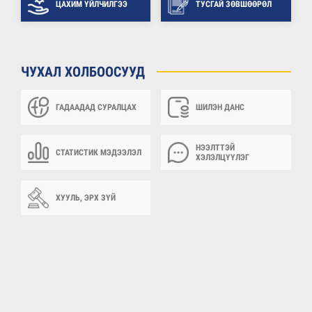
ЦАХИМ ҮЙЛЧИЛГЭЭ
ТУСГАЙ ЗӨВШӨӨРӨЛ
ЧУХАЛ ХОЛБООСУУД
ГАДААДАД СУРАЛЦАХ
ШИЛЭН ДАНС
НЭЭЛТТЭЙ
СТАТИСТИК МЭДЭЭЛЭЛ
ХЭЛЭЛЦҮҮЛЭГ
ХУУЛЬ, ЭРХ ЗҮЙ