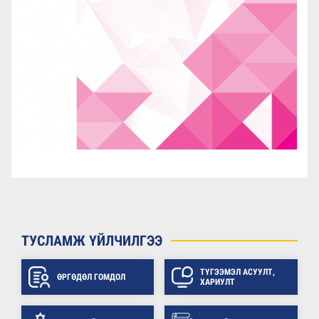
ТУСЛАМЖ ҮЙЛЧИЛГЭЭ
ТҮГЭЭМЭЛ АСУУЛТ,
ӨРГӨДӨЛ ГОМДОЛ
ХАРИУЛТ