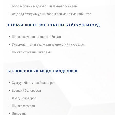
Боловсролын мэдээллийн технологийн төв
Их дээд сургуулиудын хөрөнгийн менежментийн төв
ХАРЬЯА ШИНЖЛЭХ УХААНЫ БАЙГУУЛЛАГУУД
Шинжлэх ухаан, технологийн сан
Уламжлалт анагаах ухаан технологийн хүрээлэн
Шинжлэх ухааны академи
БОЛОВСРОЛЫН МЭДЭЭ МЭДЭЭЛЭЛ
Сургуулийн өмнөх боловсрол
Ерөнхий боловсрол
Дээд боловсрол
Шинжлэх ухаан
Инноваци