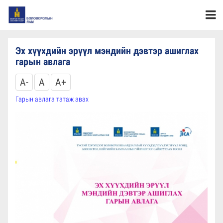
Эх хүүхдийн эрүүл мэндийн дэвтэр ашиглах
гарын авлага
A-
A
A+
Гарын авлага татаж авах