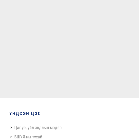
ҮНДСЭН ЦЭС
Цаг үе, үйл явдлын мэдээ
БШУЯ-ны тухай