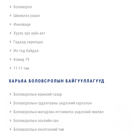
Боловсрол
Шинжлэх ухаан
Инноваци
Хууль эрх зүйн акт
Гадаад харилцаа
Ил тод байдал
Ковид 19
11-11 төв
ХАРЬЯА БОЛОВСРОЛЫН БАЙГУУЛЛАГУУД
Боловсролын ерөнхий газар
Боловсролын судалгааны үндэсний хүрээлэн
Боловсролын магадлан итгэмжлэх үндэсний зөвлөл
Боловсролын зээлийн сан
Боловсролын үнэлгээний төв