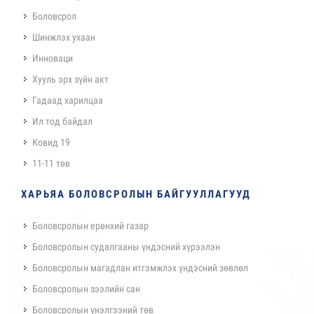
Боловсрол
Шинжлэх ухаан
Инноваци
Хууль эрх зүйн акт
Гадаад харилцаа
Ил тод байдал
Ковид 19
11-11 төв
ХАРЬЯА БОЛОВСРОЛЫН БАЙГУУЛЛАГУУД
Боловсролын ерөнхий газар
Боловсролын судалгааны үндэсний хүрээлэн
Боловсролын магадлан итгэмжлэх үндэсний зөвлөл
Боловсролын зээлийн сан
Боловсролын үнэлгээний төв