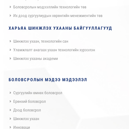
Боловсролын мэдээллийн технологийн төв
Их дээд сургуулиудын хөрөнгийн менежментийн төв
ХАРЬЯА ШИНЖЛЭХ УХААНЫ БАЙГУУЛЛАГУУД
Шинжлэх ухаан, технологийн сан
Уламжлалт анагаах ухаан технологийн хүрээлэн
Шинжлэх ухааны академи
БОЛОВСРОЛЫН МЭДЭЭ МЭДЭЭЛЭЛ
Сургуулийн өмнөх боловсрол
Ерөнхий боловсрол
Дээд боловсрол
Шинжлэх ухаан
Инноваци