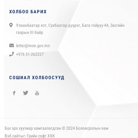
ХОЛБОО БАРИХ
Улаанбаатар хот, Сүхбаатар дүүрэг, Бага тойруу-44, Засгийн
газрын III байр
letter@moe.gov.mn
+976 51-262227
СОШИАЛ ХОЛБООСУУД
Бүх эрх хуулиар хамгаалагдсан © 2024 Боловсролын яам
Вэб сайт
ыг:
Грийн софт ХХК