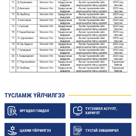
ТУСЛАМЖ ҮЙЛЧИЛГЭЭ
ТҮГЭЭМЭЛ АСУУЛТ,
ӨРГӨДӨЛ ГОМДОЛ
ХАРИУЛТ
ЦАХИМ ҮЙЛЧИЛГЭЭ
ТУСГАЙ ЗӨВШӨӨРӨЛ