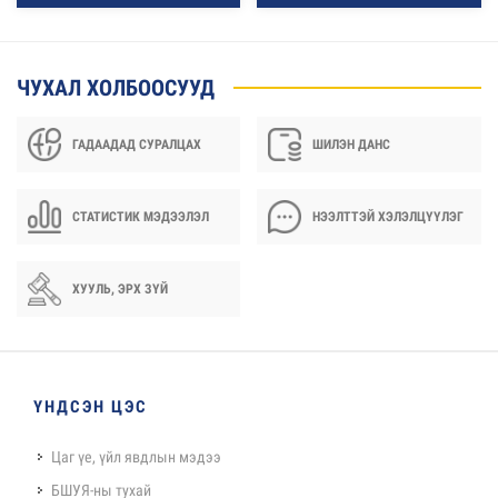
ЧУХАЛ ХОЛБООСУУД
ГАДААДАД СУРАЛЦАХ
ШИЛЭН ДАНС
СТАТИСТИК МЭДЭЭЛЭЛ
НЭЭЛТТЭЙ ХЭЛЭЛЦҮҮЛЭГ
ХУУЛЬ, ЭРХ ЗҮЙ
ҮНДСЭН ЦЭС
Цаг үе, үйл явдлын мэдээ
БШУЯ-ны тухай