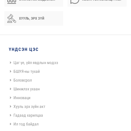
ХУУЛЬ, ЭРХ ЗҮЙ
ҮНДСЭН ЦЭС
Цаг үе, үйл явдлын мэдээ
БШУЯ-ны тухай
Боловсрол
Шинжлэх ухаан
Инноваци
Хууль эрх зүйн акт
Гадаад харилцаа
Ил тод байдал