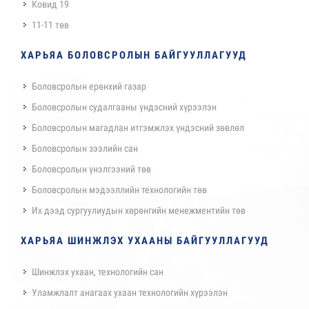
Ковид 19
11-11 төв
ХАРЬЯА БОЛОВСРОЛЫН БАЙГУУЛЛАГУУД
Боловсролын ерөнхий газар
Боловсролын судалгааны үндэсний хүрээлэн
Боловсролын магадлан итгэмжлэх үндэсний зөвлөл
Боловсролын зээлийн сан
Боловсролын үнэлгээний төв
Боловсролын мэдээллийн технологийн төв
Их дээд сургуулиудын хөрөнгийн менежментийн төв
ХАРЬЯА ШИНЖЛЭХ УХААНЫ БАЙГУУЛЛАГУУД
Шинжлэх ухаан, технологийн сан
Уламжлалт анагаах ухаан технологийн хүрээлэн