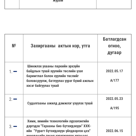
журам
Батлагдсан
№
Захиргааны актын нэр, утга
огноо,
дугаар
Шинжлэх ухааны паркийн эрхзүйн
байдлын тухай хуулийн төслийн үзэл
2022.05.17
баримтлал болон хуулийн төслийг
А/177
боловсруулж, батлуулах үүрэг бүхий ажлын
хэсэг байгуулах тухай
2022.05.23
Судалгааны ажилд дэмжлэг үзүүлэх тухай
А/195
Хими, химийн технологийн хүрээлэнгийн
дэргэдэх ''Гарааны био бүтээгдэхүүн'' ХХК-
ийн ''Уурагт бүтээгдэхүүн үйлдвэрлэх цех''
2022.06.15
инновацийн төсөл хэрэгжүүлэх хугацааг