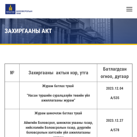
ЗАХИРГААНЫ АКТ
Батлагдсан
№
Захиргааны актын нэр, утга
огноо, дугаар
Журам батлах тухай
2023.12.04
"Насан туршийн суралцахуйн төвийн үйл
А/535
ажиллагааны журам"
Журам шинэчлэн батлах тухай
2023.12.27
Аймгийн Боловсрол, шинжлэх ухааны газар,
нийслэлийн Боловсролын газар, дүүргийн
А/578
боловсролын хэлтсийн үйл ажиллагааны