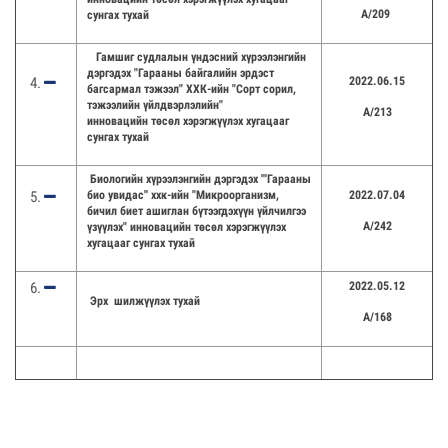
А/209
сунгах тухай
Гамшиг судлалын үндэсний хүрээлэнгийн
дэргэдэх "Гарааны байгалийн эрдэст
2022.06.15
багсармал тэжээл" ХХК-ийн "Сорт сорил,
тэжээлийн үйлдвэрлэлийн"
А/213
инновацийн төсөл хэрэгжүүлэх хугацааг
сунгах тухай
Биологийн хүрээлэнгийн дэргэдэх '''Гарааны
био увидас'' ххк-ийн "Микроорганизм,
2022.07.04
бичил биет ашиглан бүтээгдэхүүн үйлчилгээ
А/242
үзүүлэх" инновацийн төсөл хэрэгжүүлэх
хугацааг сунгах тухай
2022.05.12
Эрх шилжүүлэх тухай
А/168