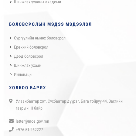
Шинжлэх ухааны академи
БОЛОВСРОЛЫН МЭДЭЭ МЭДЭЭЛЭЛ
Сургуулийн өмнөх боловсрол
Ерөнхий боловсрол
Дээд боловсрол
Шинжлэх ухаан
Инноваци
ХОЛБОО БАРИХ
Улаанбаатар хот, Сүхбаатар дүүрэг, Бага тойруу-44, Засгийн
газрын III байр
letter@moe.gov.mn
+976 51-262227