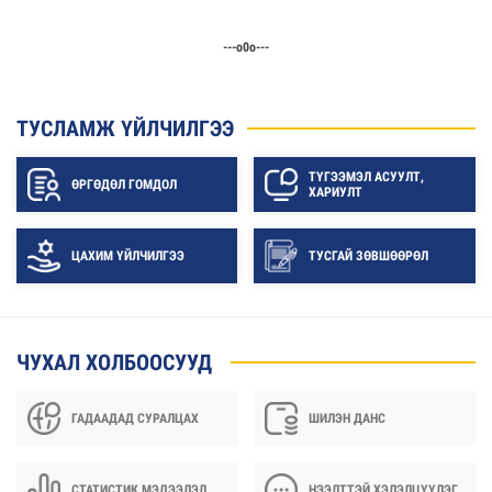
---о0о---
ТУСЛАМЖ ҮЙЛЧИЛГЭЭ
ТҮГЭЭМЭЛ АСУУЛТ,
ӨРГӨДӨЛ ГОМДОЛ
ХАРИУЛТ
ЦАХИМ ҮЙЛЧИЛГЭЭ
ТУСГАЙ ЗӨВШӨӨРӨЛ
ЧУХАЛ ХОЛБООСУУД
ГАДААДАД СУРАЛЦАХ
ШИЛЭН ДАНС
СТАТИСТИК МЭДЭЭЛЭЛ
НЭЭЛТТЭЙ ХЭЛЭЛЦҮҮЛЭГ