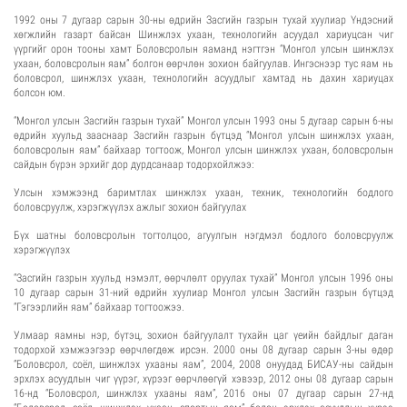
1992 оны 7 дугаар сарын 30-ны өдрийн Засгийн газрын тухай хуулиар Үндэсний
хөгжлийн газарт байсан Шинжлэх ухаан, технологийн асуудал хариуцсан чиг
үүргийг орон тооны хамт Боловсролын яаманд нэгтгэн “Монгол улсын шинжлэх
ухаан, боловсролын яам” болгон өөрчлөн зохион байгуулав. Ингэснээр тус яам нь
боловсрол, шинжлэх ухаан, технологийн асуудлыг хамтад нь дахин хариуцах
болсон юм.
“Монгол улсын Засгийн газрын тухай” Монгол улсын 1993 оны 5 дугаар сарын 6-ны
өдрийн хуульд зааснаар Засгийн газрын бүтцэд “Монгол улсын шинжлэх ухаан,
боловсролын яам” байхаар тогтоож, Монгол улсын шинжлэх ухаан, боловсролын
сайдын бүрэн эрхийг дор дурдсанаар тодорхойлжээ:
Улсын хэмжээнд баримтлах шинжлэх ухаан, техник, технологийн бодлого
боловсруулж, хэрэгжүүлэх ажлыг зохион байгуулах
Бүх шатны боловсролын тогтолцоо, агуулгын нэгдмэл бодлого боловсруулж
хэрэгжүүлэх
“Засгийн газрын хуульд нэмэлт, өөрчлөлт оруулах тухай” Монгол улсын 1996 оны
10 дугаар сарын 31-ний өдрийн хуулиар Монгол улсын Засгийн газрын бүтцэд
“Гэгээрлийн яам” байхаар тогтоожээ.
Улмаар яамны нэр, бүтэц, зохион байгуулалт тухайн цаг үеийн байдлыг даган
тодорхой хэмжээгээр өөрчлөгдөж ирсэн. 2000 оны 08 дугаар сарын 3-ны өдөр
“Боловсрол, соёл, шинжлэх ухааны яам”, 2004, 2008 онуудад БИСАУ-ны сайдын
эрхлэх асуудлын чиг үүрэг, хүрээг өөрчлөөгүй хэвээр, 2012 оны 08 дугаар сарын
16-нд “Боловсрол, шинжлэх ухааны яам”, 2016 оны 07 дугаар сарын 27-нд