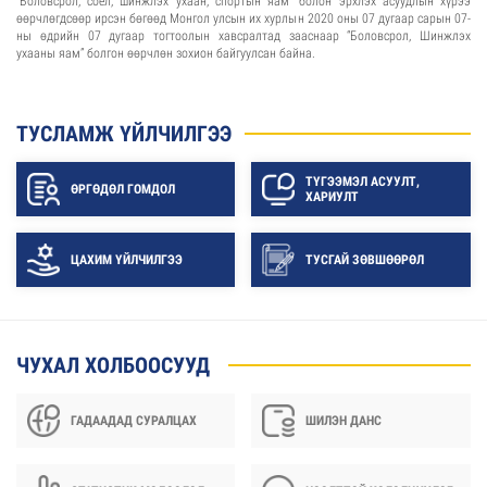
“Боловсрол, соёл, шинжлэх ухаан, спортын яам” болон эрхлэх асуудлын хүрээ
өөрчлөгдсөөр ирсэн бөгөөд Монгол улсын их хурлын 2020 оны 07 дугаар сарын 07-
ны өдрийн 07 дугаар тогтоолын хавсралтад зааснаар “Боловсрол, Шинжлэх
ухааны яам” болгон өөрчлөн зохион байгуулсан байна.
ТУСЛАМЖ ҮЙЛЧИЛГЭЭ
ТҮГЭЭМЭЛ АСУУЛТ,
ӨРГӨДӨЛ ГОМДОЛ
ХАРИУЛТ
ЦАХИМ ҮЙЛЧИЛГЭЭ
ТУСГАЙ ЗӨВШӨӨРӨЛ
ЧУХАЛ ХОЛБООСУУД
ГАДААДАД СУРАЛЦАХ
ШИЛЭН ДАНС