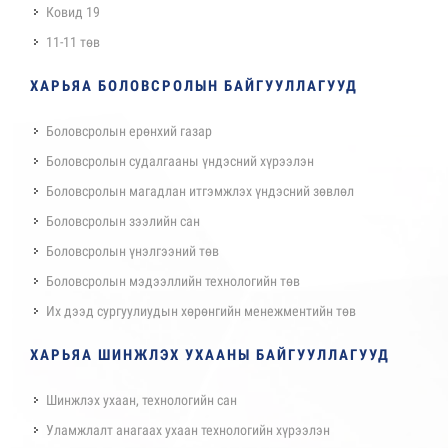
Ковид 19
11-11 төв
ХАРЬЯА БОЛОВСРОЛЫН БАЙГУУЛЛАГУУД
Боловсролын ерөнхий газар
Боловсролын судалгааны үндэсний хүрээлэн
Боловсролын магадлан итгэмжлэх үндэсний зөвлөл
Боловсролын зээлийн сан
Боловсролын үнэлгээний төв
Боловсролын мэдээллийн технологийн төв
Их дээд сургуулиудын хөрөнгийн менежментийн төв
ХАРЬЯА ШИНЖЛЭХ УХААНЫ БАЙГУУЛЛАГУУД
Шинжлэх ухаан, технологийн сан
Уламжлалт анагаах ухаан технологийн хүрээлэн