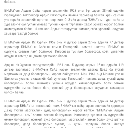
байжээ.
БНМАУ-ын Ардын Сайд нарын зөвлөлийн 1928 оны 1-р сарын 28-ний өдрийн
гуравдугаар тогтоолоор Ардыг гэгээрүүлэх яамны харьяанд байсан Уран сайхын
улс төрийн зөвлөлийг өргөтгөн өөрчилж СнЗ-ийн дэргэд “БНМАУ-ын уран сайхны
хүрээлэн”-г байгуулан улмаар түүний нэрийг “Урлагийн хэрэг эрхлэх хороо” болгон
ажиллуулсан байна. Ингэснээр Ардыг гэгээрүүлэх яаманд соёл, урлагийн асуудал
хамаарагдахгүй болжээ.
БНМАУ-ын Ардын Их Хурлын 1959 оны 4 дүгээр сарын 27-ны өдрийн 77 дугаар
зарлигаар БНМАУ-ын Соёлын яамыг Гэгээрлийн яамтай нэгтгэн “БНМАУ-ын
сургууль, соёлын яам” болгожээ. Ингэснээр тус яам боловсрол, соёл, урлагийн
асуудлыг хамтад нь дахин эрхлэхээр болов.
Ардын Их Хурлын тэргүүлэгчдийн 1961 оны 5 дугаар сарын 16-ны өдрийн 119
дүгээр зарлигаар БНМАУ-ын Сайд нарын зөвлөлийн дэргэд Дээд ба тусгай
мэргэжлийн дунд боловсролын хороог байгуулжээ. Мөн 1961 онд Монгол улсын
Шинжлэх ухааны академийг байгуулснаар Гэгээрлийн яаманд дээд, тусгай дунд
боловсролын болон шинжлэх ухааны асуудал хамаарагдахгүй болж зөвхөн
сургуулийн өмнөх болон бага, ерөнхий дунд боловсролын асуудлыг хамаарах
болсон байна.
БНМАУ-ын Ардын Их Хурлын 1968 оны 1 дүгээр сарын 26-ны өдрийн 14 дүгээр
зарлигаар БНМАУ-ын гэгээрлийн яам, БНМАУ-ын сайд нарын зөвлөлийн дэргэдэх
Дээд, тусгай мэргэжлийн дунд боловсролын хороог нэгтгэн “БНМАУ-ын Ардын
боловсролын яам” болгон зохион байгуулжээ. Ингэснээр тус яам нь сургуулийн
өмнөх боловсрол, ерөнхий дунд боловсрол, мэргэжлийн анхан болон дунд шатны
боловсрол, дээд боловсролыг бүхэлд нь дахин хариуцах болов. Энэхүү