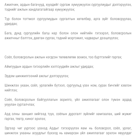
Ажилчин, ардын багачууд, хүүхдийг сургаж хүмүүжүүлэх сургуулиудыг дэлгэрүүлэх,
тэднийг ажлын хандлагатайгаар хүмүүжүүлэх;
Түр болон тогтмол сургуулиудын сургалтын хөтөлбөр, арга зүйг боловсруулах,
удирдах;
Бага, дунд сургуулийн багш нар болон олон нийтийн гэгээрэл, боловсролын
ажилчныг бэлтгэх, давтан сургах, тэдний мэргэжил, чадварыг дээшлүүлэх;
Соёл, боловсролын ажлын нэгдсэн төлөвлөгөө зохиох, тоо бүртгэлийг гаргах;
Аймгуудын ардын гэгээрлийн хэлтсүүдийн ажлыг удирдах;
Эрдэм шинжилгээний ажлыг дэлгэрүүлэх;
Шинжлэх ухаан, соёл, урлагийн бүтээл, сургуульд үзэх ном, сурах бичгийг хэвлэн
нийтлэх;
Соёл, боловсролын байгууллагын зорилго, үйл ажиллагааг олон түмэн ардад
ухуулан сурталчлах;
Ард олны заншил хийгээд түүх, соёлын дурсгалт зүйлийг хамгаалах, ший жүжиг
гаргах, театр, киног эрхлэх;
Эдгээр чиг үүргээс үзэхэд Ардыг гэгээрүүлэх яам нь боловсрол, соёл, урлаг,
шинжлэх ухааны асуудлыг бүхэлд нь хамарсан үйл ажиллагааг эрхлэн явуулдаг