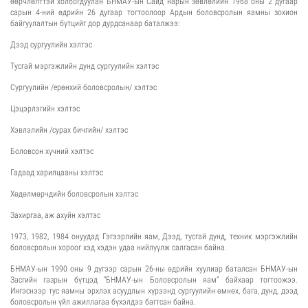
өөрчлөлттэй холбогдуулан БНМАУ-ын Сайд нарын зөвлөлийн 1968 оны 2 дугаар
сарын 4-ний өдрийн 26 дугаар тогтоолоор Ардын боловсролын яамны зохион
байгуулалтын бүтцийг дор дурдсанаар баталжээ:
Дээд сургуулийн хэлтэс
Тусгай мэргэжлийн дунд сургуулийн хэлтэс
Сургуулийн /ерөнхий боловсролын/ хэлтэс
Цэцэрлэгийн хэлтэс
Хэвлэлийн /сурах бичгийн/ хэлтэс
Боловсон хүчний хэлтэс
Гадаад харилцааны хэлтэс
Хөдөлмөрчдийн боловсролын хэлтэс
Захиргаа, аж ахуйн хэлтэс
1973, 1982, 1984 онуудад Гэгээрлийн яам, Дээд, тусгай дунд, техник мэргэжлийн
боловсролын хороог хэд хэдэн удаа нийлүүлж салгасан байна.
БНМАУ-ын 1990 оны 9 дүгээр сарын 26-ны өдрийн хуулиар баталсан БНМАУ-ын
Засгийн газрын бүтцэд “БНМАУ-ын Боловсролын яам” байхаар тогтоожээ.
Ингэснээр тус яамны эрхлэх асуудлын хүрээнд сургуулийн өмнөх, бага, дунд, дээд
боловсролын үйл ажиллагаа бүхэлдээ багтсан байна.