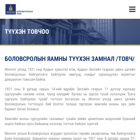
ТҮҮХЭН ТОВЧОО
БОЛОВСРОЛЫН ЯАМНЫ ТҮҮХЭН ЗАМНАЛ /ТОВЧ/
Монгол улсад 1921 онд Ардын хувьсгал ялж, Ардын Засгийн газраас шинэ цагийн
боловсролын байгууллага байгуулж, хөвгүүд, охидыг суралцуулах зорилтыг
дэвшүүлэн тавьсан байна.
1921 оны 8 дугаар сарын 14-ний өдрийн Засгийн газрын 11 дүгээр хурлаар
сургуулийн танхим нээж, түүнд хүүхдийг багаас нь сургах тухай хэлэлцэж “Бага
сургууль байгуулах тухай” тогтоол баталсан нь Монгол улсад шинэ цагийн
боловсролын тогтолцоо бий болгох талаар гаргасан хамгийн анхны эрх зүйн
баримт бичиг болжээ.
Хамгийн анхны сургуулийн танхимыг тухайн үеийн цахилгаан мэдээний Ерөнхий
хороо байсан орос байшинд нээхээр тогтож байсан түүхтэй.
Монгол улсын Боловсролын асуудал эрхэлсэн төрийн захиргааны төв байгууллага
буюу Боловсрол, Шинжлэх ухааны яамны үүсэл нь 1921 оны 8 дугаар сарын 31-