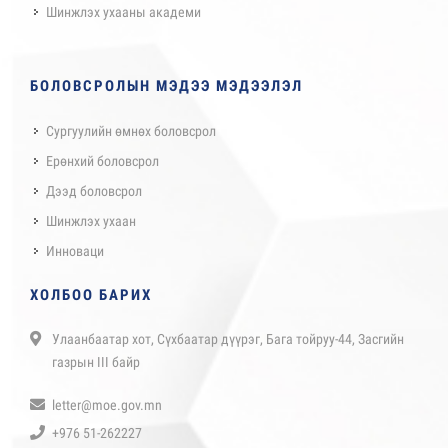
Шинжлэх ухааны академи
БОЛОВСРОЛЫН МЭДЭЭ МЭДЭЭЛЭЛ
Сургуулийн өмнөх боловсрол
Ерөнхий боловсрол
Дээд боловсрол
Шинжлэх ухаан
Инноваци
ХОЛБОО БАРИХ
Улаанбаатар хот, Сүхбаатар дүүрэг, Бага тойруу-44, Засгийн
газрын III байр
letter@moe.gov.mn
+976 51-262227