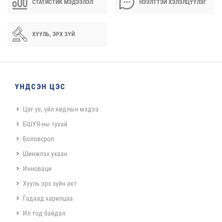
СТАТИСТИК МЭДЭЭЛЭЛ
НЭЭЛТТЭЙ ХЭЛЭЛЦҮҮЛЭГ
ХУУЛЬ, ЭРХ ЗҮЙ
ҮНДСЭН ЦЭС
Цаг үе, үйл явдлын мэдээ
БШУЯ-ны тухай
Боловсрол
Шинжлэх ухаан
Инноваци
Хууль эрх зүйн акт
Гадаад харилцаа
Ил тод байдал