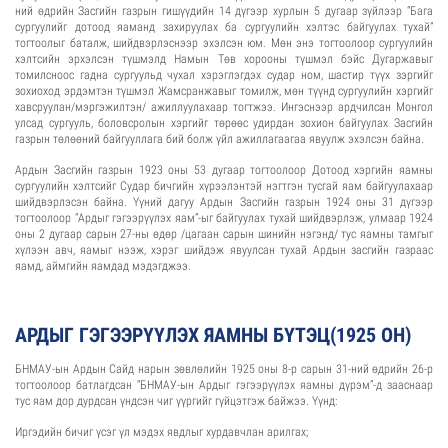
ний өдрийн Засгийн газрын гишүүдийн 14 дүгээр хурлын 5 дугаар зүйлээр “Бага
сургуулийг дотоод яаманд захируулах ба сургуулийн хэлтэс байгуулах тухай”
тогтоолыг баталж, шийдвэрлэснээр эхэлсэн юм. Мөн энэ тогтоолоор сургуулийн
хэлтсийн эрхэлсэн түшмэлд Намын Төв хорооны түшмэл бэйс Дугаржавыг
томилсноос гадна сургуульд чухал хэрэглэгдэх судар ном, шастир түүх зэргийг
зохиоход эрдэмтэн түшмэл Жамсранжавыг томилж, мөн түүнд сургуулийн хэргийг
хавсруулан/мэргэжилтэн/ ажиллуулахаар тогтжээ. Ингэснээр ардчилсан Монгол
улсад сургууль, боловсролын хэргийг төрөөс удирдан зохион байгуулах Засгийн
газрын төлөөний байгууллага бий болж үйл ажиллагаагаа явуулж эхэлсэн байна.
Ардын Засгийн газрын 1923 оны 53 дугаар тогтоолоор Дотоод хэргийн яамны
сургуулийн хэлтсийг Судар бичгийн хүрээлэнтэй нэгтгэн тусгай яам байгуулахаар
шийдвэрлэсэн байна. Үүний дагуу Ардын Засгийн газрын 1924 оны 31 дүгээр
тогтоолоор “Ардыг гэгээрүүлэх яам”-ыг байгуулах тухай шийдвэрлэж, улмаар 1924
оны 2 дугаар сарын 27-ны өдөр /цагаан сарын шинийн нэгэнд/ тус яамны тамгыг
хүлээн авч, яамыг нээж, хэрэг шийдэж явуулсан тухай Ардын засгийн газраас
яамд, аймгийн яамдад мэдэгджээ.
АРДЫГ ГЭГЭЭРҮҮЛЭХ ЯАМНЫ БҮТЭЦ(1925 ОН)
БНМАУ-ын Ардын Сайд нарын зөвлөлийн 1925 оны 8-р сарын 31-ний өдрийн 26-р
тогтоолоор батлагдсан “БНМАУ-ын Ардыг гэгээрүүлэх яамны дүрэм”-д зааснаар
тус яам дор дурдсан үндсэн чиг үүргийг гүйцэтгэж байжээ. Үүнд:
Иргэдийн бичиг үсэг үл мэдэх явдлыг хурдавчлан арилгах;