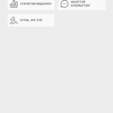
НЭЭЛТТЭЙ
СТАТИСТИК МЭДЭЭЛЭЛ
ХЭЛЭЛЦҮҮЛЭГ
ХУУЛЬ, ЭРХ ЗҮЙ