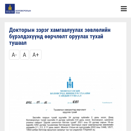
Докторын зэрэг хамгаалуулах зөвлөлийн
бүрэлдэхүүнд өөрчлөлт оруулах тухай
тушаал
A-
A
A+