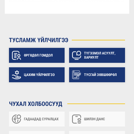
ТУСЛАМЖ ҮЙЛЧИЛГЭЭ
ТҮГЭЭМЭЛ АСУУЛТ,
ӨРГӨДӨЛ ГОМДОЛ
ХАРИУЛТ
ЦАХИМ ҮЙЛЧИЛГЭЭ
ТУСГАЙ ЗӨВШӨӨРӨЛ
ЧУХАЛ ХОЛБООСУУД
ГАДААДАД СУРАЛЦАХ
ШИЛЭН ДАНС