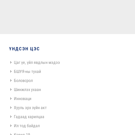
ҮНДСЭН ЦЭС
Цаг үе, үйл явдлын мэдээ
БШУЯ-ны тухай
Боловсрол
Шинжлэх ухаан
Инноваци
Хууль эрх зүйн акт
Гадаад харилцаа
Ил тод байдал
Ковид 19