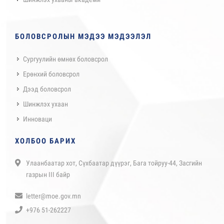
БОЛОВСРОЛЫН МЭДЭЭ МЭДЭЭЛЭЛ
Сургуулийн өмнөх боловсрол
Ерөнхий боловсрол
Дээд боловсрол
Шинжлэх ухаан
Инноваци
ХОЛБОО БАРИХ
Улаанбаатар хот, Сүхбаатар дүүрэг, Бага тойруу-44, Засгийн
газрын III байр
letter@moe.gov.mn
+976 51-262227