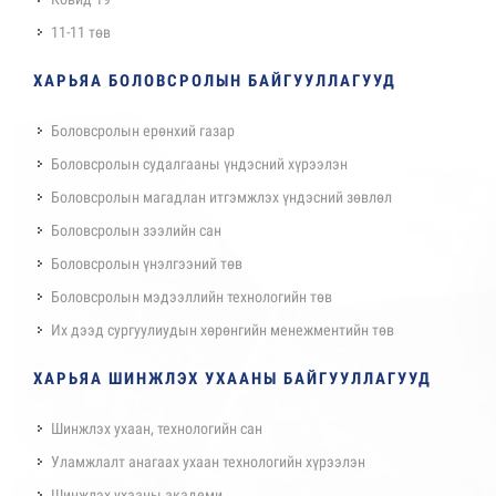
11-11 төв
ХАРЬЯА БОЛОВСРОЛЫН БАЙГУУЛЛАГУУД
Боловсролын ерөнхий газар
Боловсролын судалгааны үндэсний хүрээлэн
Боловсролын магадлан итгэмжлэх үндэсний зөвлөл
Боловсролын зээлийн сан
Боловсролын үнэлгээний төв
Боловсролын мэдээллийн технологийн төв
Их дээд сургуулиудын хөрөнгийн менежментийн төв
ХАРЬЯА ШИНЖЛЭХ УХААНЫ БАЙГУУЛЛАГУУД
Шинжлэх ухаан, технологийн сан
Уламжлалт анагаах ухаан технологийн хүрээлэн
Шинжлэх ухааны академи