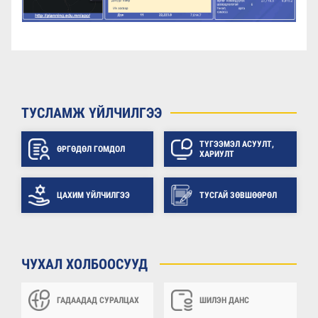
ТУСЛАМЖ ҮЙЛЧИЛГЭЭ
ТҮГЭЭМЭЛ АСУУЛТ,
ӨРГӨДӨЛ ГОМДОЛ
ХАРИУЛТ
ЦАХИМ ҮЙЛЧИЛГЭЭ
ТУСГАЙ ЗӨВШӨӨРӨЛ
ЧУХАЛ ХОЛБООСУУД
ГАДААДАД СУРАЛЦАХ
ШИЛЭН ДАНС