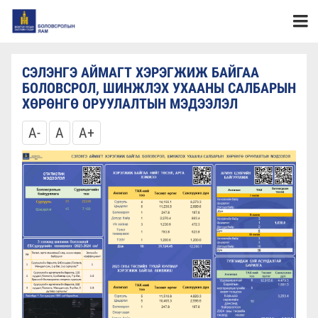
СЭЛЭНГЭ АЙМАГТ ХЭРЭГЖИЖ БАЙГАА
БОЛОВСРОЛ, ШИНЖЛЭХ УХААНЫ САЛБАРЫН
ХӨРӨНГӨ ОРУУЛАЛТЫН МЭДЭЭЛЭЛ
A-
A
A+