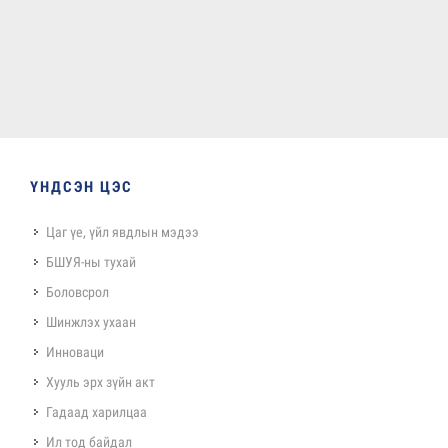
ҮНДСЭН ЦЭС
Цаг үе, үйл явдлын мэдээ
БШУЯ-ны тухай
Боловсрол
Шинжлэх ухаан
Инноваци
Хууль эрх зүйн акт
Гадаад харилцаа
Ил тод байдал