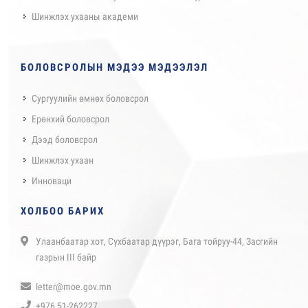
Шинжлэх ухааны академи
БОЛОВСРОЛЫН МЭДЭЭ МЭДЭЭЛЭЛ
Сургуулийн өмнөх боловсрол
Ерөнхий боловсрол
Дээд боловсрол
Шинжлэх ухаан
Инноваци
ХОЛБОО БАРИХ
Улаанбаатар хот, Сүхбаатар дүүрэг, Бага тойруу-44, Засгийн
газрын III байр
letter@moe.gov.mn
+976 51-262227