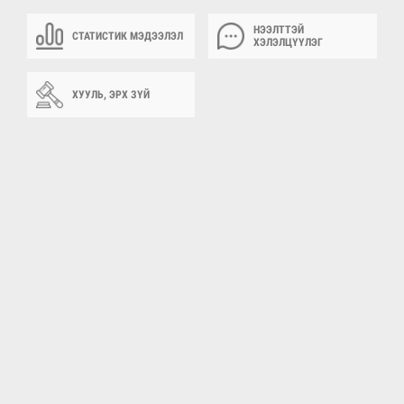
НЭЭЛТТЭЙ
СТАТИСТИК МЭДЭЭЛЭЛ
ХЭЛЭЛЦҮҮЛЭГ
ХУУЛЬ, ЭРХ ЗҮЙ