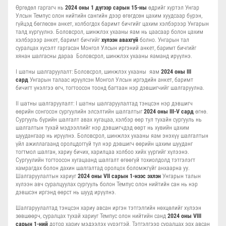
Өргөдөл гаргагч нь
202
4
оны 1 дүгээр сарын 15-ны
өдрийг хүртэл Унгар
Улсын Темпус олон нийтийн сангийн дээр өгөгдсөн цахим хуудсаар бүрэн,
гүйцэд бөглөсөн анкет, холбогдох баримт бичгийг цахим хэлбэрээр Унгарын
талд хүргүүлнэ. Боловсрол, шинжлэх ухааны яам нь цаасаар болон цахим
хэлбэрээр анкет, баримт бичгийг
хүлээн авахгүй
болно. Унгарын тал
суралцах хүсэлт гаргасан Монгол Улсын иргэний анкет, баримт бичгийг
хянан шалгасны дараа Боловсрол, шинжлэх ухааны яаманд ирүүлнэ.
I шатны шалгаруулалт: Боловсрол, шинжлэх ухааны яам
202
4
оны III
сард
Унгарын талаас ирүүлсэн Монгол Улсын иргэдийн анкет, баримт
бичигт үнэлгээ өгч, тогтоосон тоонд багтаан нэр дэвшигчийг шалгаруулна.
II шатны шалгаруулалт: I шатны шалгаруулалтад тэнцсэн нэр дэвшигч
өөрийн сонгосон сургуулийн элсэлтийн шалгалтыг
202
4
оны III-V сард
өгнө.
Сургууль бүрийн шалгалт авах хугацаа, хэлбэр өөр тул тухайн сургууль нь
шалгалтын тухай мэдээллийг нэр дэвшигчдэд өөрт нь хувийн цахим
шуудангаар нь ирүүлнэ. Боловсрол, шинжлэх ухааны яам энэхүү шалгалтын
үйл ажиллагаанд оролцдоггүй тул нэр дэвшигч өөрийн цахим шууданг
тогтмол шалган, хариу бичих, харилцаа холбоо хийх үүргийг хүлээнэ.
Сургуулийн тогтоосон хугацаанд шалгалт өгөөгүй тохиолдолд тэтгэлэгт
хамрагдах болон дахин шалгалтад оролцох боломжгүйг анхаарна уу.
Шалгаруулалтын хариуг
202
4
оны VII сарын 1-нээс эхлэн
Унгарын талын
хүлээн авч суралцуулах сургууль болон Темпус олон нийтийн сан нь нэр
дэвшсэн иргэнд өөрст нь шууд ирүүлнэ.
Шалгаруулалтад тэнцсэн хариу авсан иргэн тэтгэлгийн нөхцөлийг хүлээн
зөвшөөрч, суралцах тухай хариуг Темпус олон нийтийн санд
202
4
оны VIII
сарын 1-ний
дотор хариу мэдээлэх үүрэгтэй. Тэтгэлгээр суралцах эрх авсан