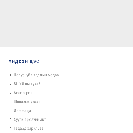
ҮНДСЭН ЦЭС
Цаг үе, үйл явдлын мэдээ
БШУЯ-ны тухай
Боловсрол
Шинжлэх ухаан
Инноваци
Хууль эрх зүйн акт
Гадаад харилцаа