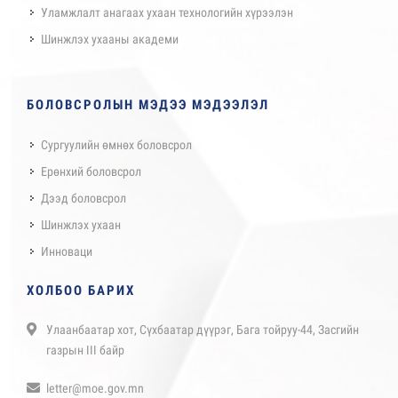
Уламжлалт анагаах ухаан технологийн хүрээлэн
Шинжлэх ухааны академи
БОЛОВСРОЛЫН МЭДЭЭ МЭДЭЭЛЭЛ
Сургуулийн өмнөх боловсрол
Ерөнхий боловсрол
Дээд боловсрол
Шинжлэх ухаан
Инноваци
ХОЛБОО БАРИХ
Улаанбаатар хот, Сүхбаатар дүүрэг, Бага тойруу-44, Засгийн
газрын III байр
letter@moe.gov.mn