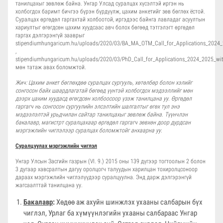
танилцахыг зөвлөж байна. Унгар Улсад суралцах хүсэлтэй иргэн нь
холбогдох баримт бичгээ бүрэн бүрдүүлж, цахим анкетийг зөв бөглөх ёстой.
Суралцах өргөдөл гаргахтай холбоотой, иргэдээс байнга лавладаг асуултын
хариултыг өгөгдсөн цахим хуудсаас авч болох бөгөөд тэтгэлэгт өргөдөл
гаргах дэлгэрэнгүй зааврыг
stipendiumhungaricum.hu/uploads/2020/03/BA_MA_OTM_Call_for_Applications_2024_20
,
stipendiumhungaricum.hu/uploads/2020/03/PhD_Call_for_Applications_2024_2025_with
мөн татаж авах боломжтой.
Жич: Цахим анкет бөглөхд
өө
суралцах сургууль, хөтөлбөр болон хэлийг
сонгосон байх шаардлагатай бөгөөд үүнтэй холбогдох мэдээллийг мөн
дээрх цахим хууд
асд
өгөгдсөн холбоосоор үзэж танилцана уу. Өргөдөл
гаргагч нь сонгосон сургуулийн элсэлтийн шалгалтыг өгөх тул энэ
мэдээлэлтэй урьдчилан сайтар танилцахыг зөвлөж байна. Түүнчлэн
бакалавр, магистрт суралцахаар өргөдөл гаргагч зөвхөн доор дурдсан
мэргэжлийн чиглэлээр суралцах боломжтойг анхаарна уу.
Суралцуулах мэргэжлийн чиглэл
Унгар Улсын Засгийн газрын (VI. 9.) 2015 оны 139 дүгээр тогтоолын 2 болон
3 дугаар хавсралтын дагуу оролцогч талуудын харилцан тохиролцсоноор
дараах мэргэжлийн чиглэлүүдээр суралцуулна.
Энд дарж
дэлгэрэнгүй
жагсаалттай танилцана уу.
Бакалавр
:
Хөдөө аж ахуйн шинжлэх ухааны салбарын бүх
чиглэл, Урлаг ба хүмүүнлэгийн ухааны салбараас Унгар