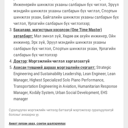
Инженерийн шинжлэх ухааны салбарын бүх чиглэл, Эрүүл
мэндийн шинжлэх ухааны салбарын бүх чиглэл, Спортын
шинжлэх ухаан, Байгалийн шинжлэх ухааны салбарын бүх
чиглэл, Урлагийн салбарын бүх чиглэлээр;
Бакалавр, магистрын хосолсон (One Time Master)
хөтөлбөрт:
Мал эмнэл зүй, Хөдөө аж ахуйн инжинер, Ойн
инжинер, Эрх зүй, Эрүүл мэндийн шинжлэх ухааны
салбарын бүх чиглэл, Спортын шинжлэх ухаан, Урлагийн
салбарын бүх чиглэлээр
Доктор
: Мэргэжлийн чиглэл харгалзахгүй
Ахисан түвшний дараах мэргэшлийн сургалт
:
Strategic
Engineering and Sustainability Leadership, Lean Engineer, Lean
Manager, Highest Specialized Solo Piano Performance,
Transportation Engineering in Aviation, Humanitarian Response
Manager, Kodály System, Urban Social Development, EHS
manager
Суралцуулах мэргэжлийн чиглэлд багтаагүй мэргэжлээр суралцуулахгүй
болохыг анхаарна уу.
Анкет хүлээн авах, сонгон шалгаруулах