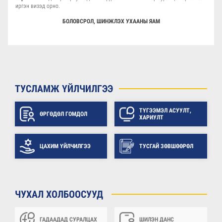
иргэн визэд орно.
БОЛОВСРОЛ, ШИНЖЛЭХ УХААНЫ ЯАМ
ТУСЛАМЖ ҮЙЛЧИЛГЭЭ
ТҮГЭЭМЭЛ АСУУЛТ,
ӨРГӨДӨЛ ГОМДОЛ
ХАРИУЛТ
ЦАХИМ ҮЙЛЧИЛГЭЭ
ТУСГАЙ ЗӨВШӨӨРӨЛ
ЧУХАЛ ХОЛБООСУУД
ГАДААДАД СУРАЛЦАХ
ШИЛЭН ДАНС