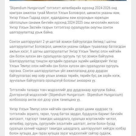
“Stipendium Hungaricum” тэтгэлэгт хөтөлбөрийн хүрээнд 2024-2026 онд
хамтран ажиллах тухай Монгол Улсын Боловсрол, шинжлэх ухааны яам,
Унгар Улсын Гадаад хэрэг, худалдааны яам хоорондын харилцан
ойлголцлын санамж бичгийн хүрээнд 2024-2025 оны хичээлийн жилээс
Унгар Улсын Засгийн газрын тэтгэлгээр суралцуулах оюутны сонгон
шалгаруулалтад урьж байна.
Сонгон шалгаруулалт 2 үе шаттай зохион байгуулагдах бөгөөд I шатны
шалгаруулалтыг Боловсрол, шинжлэх ухааны сайдын тушаалаар батлагдсан
ажлын хэсэг, II шатны шалгаруулалтыг Унгар Улсын Темпус олон нийтийн
сан болон хүлээн авч суралцуулах сургууль тус тус зохион байгуулна.
Шалгаруулалтад тэнцсэн иргэдийн суралцах эцсийн шийдвэрийг Унгар
Улсын Темпус олон нийтийн сан болон хүлээн авч суралцуулах сургууль
гаргана. Сонгон шалгаруулалтын үйл ажиллагаанд дээр дурдсан
байгууллагаас өөр хоёр улсын аливаа төрийн, төрийн бус, аж ахуйн нэгж,
зуучлалын байгууллага оролцохгүй болохыг анхаарна уу.
Тэтгэлгийн талаарх товч мэдээллийг дор дурдсанаар хүргүүлж байна.
Дэлгэрэнгүй мэдээллийг (
Stipendium Hungaricum - Stipendium Hungaricum
)
холбоосоор англи хэл дээр үзэж танилцана уу.
Унгар Улсын Темпус олон нийтийн сангийн дээрх цахим хуудсаас та
тэтгэлгийн зорилго, төрөл, түүнд багтах зардал, бүрдүүлэх баримт бичгийн
жагсаалт, тэдгээрт тавигдах шаардлага, суралцах мэргэжлийн чиглэл,
хөтөлбөр, сургууль, сургуулийн элсэлтийн шалгалт, англи болон бусад
суралцах хэлний чадварт тавигдах шаардлага, шалгаруулалт хийгдэх хэлбэр
болон хугацаа, дүн гарах хугацаа зэрэг мэдээллийг сайтар судалж,