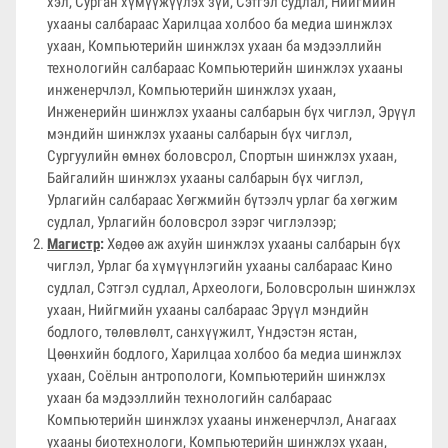
хэл, Сурган хүмүүжүүлэх зүй, Сэтгэл судлал, Нийгмийн
ухааны салбараас Харилцаа холбоо ба медиа шинжлэх
ухаан, Компьютерийн шинжлэх ухаан ба мэдээллийн
технологийн салбараас Компьютерийн шинжлэх ухааны
инженерчлэл, Компьютерийн шинжлэх ухаан,
Инженерийн шинжлэх ухааны салбарын бүх чиглэл, Эрүүл
мэндийн шинжлэх ухааны салбарын бүх чиглэл,
Сургуулийн өмнөх боловсрол, Спортын шинжлэх ухаан,
Байгалийн шинжлэх ухааны салбарын бүх чиглэл,
Урлагийн салбараас Хөгжмийн бүтээлч урлаг ба хөгжим
судлал, Урлагийн боловсрол зэрэг чиглэлээр;
Магистр
:
Хөдөө аж ахуйн шинжлэх ухааны салбарын бүх
чиглэл, Урлаг ба хүмүүнлэгийн ухааны салбараас Кино
судлал, Сэтгэл судлал, Археологи, Боловсролын шинжлэх
ухаан, Нийгмийн ухааны салбараас Эрүүл мэндийн
бодлого, төлөвлөлт, санхүүжилт, Үндэстэн ястан,
Цөөнхийн бодлого, Харилцаа холбоо ба медиа шинжлэх
ухаан, Соёлын антропологи, Компьютерийн шинжлэх
ухаан ба мэдээллийн технологийн салбараас
Компьютерийн шинжлэх ухааны инженерчлэл, Анагаах
ухааны биотехнологи, Компьютерийн шинжлэх ухаан,