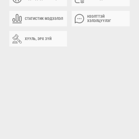
НЭЭЛТТЭЙ
СТАТИСТИК МЭДЭЭЛЭЛ
ХЭЛЭЛЦҮҮЛЭГ
ХУУЛЬ, ЭРХ ЗҮЙ