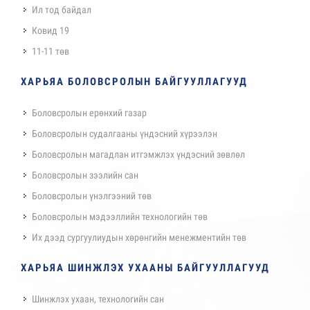
Ил тод байдал
Ковид 19
11-11 төв
ХАРЬЯА БОЛОВСРОЛЫН БАЙГУУЛЛАГУУД
Боловсролын ерөнхий газар
Боловсролын судалгааны үндэсний хүрээлэн
Боловсролын магадлан итгэмжлэх үндэсний зөвлөл
Боловсролын зээлийн сан
Боловсролын үнэлгээний төв
Боловсролын мэдээллийн технологийн төв
Их дээд сургуулиудын хөрөнгийн менежментийн төв
ХАРЬЯА ШИНЖЛЭХ УХААНЫ БАЙГУУЛЛАГУУД
Шинжлэх ухаан, технологийн сан