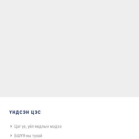
ҮНДСЭН ЦЭС
Цаг үе, үйл явдлын мэдээ
БШУЯ-ны тухай