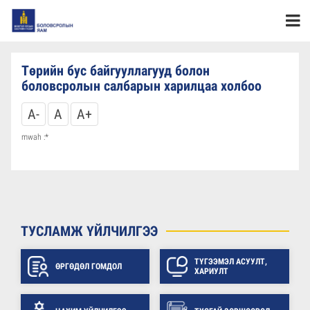
Төрийн бус байгууллагууд болон
боловсролын салбарын харилцаа холбоо
A-
A
A+
mwah :*
ТУСЛАМЖ ҮЙЛЧИЛГЭЭ
ТҮГЭЭМЭЛ АСУУЛТ,
ӨРГӨДӨЛ ГОМДОЛ
ХАРИУЛТ