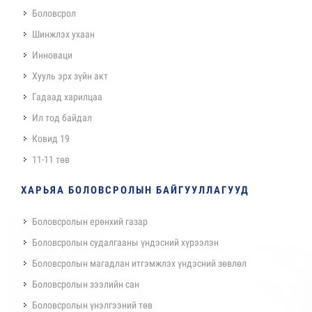
Боловсрол
Шинжлэх ухаан
Инноваци
Хууль эрх зүйн акт
Гадаад харилцаа
Ил тод байдал
Ковид 19
11-11 төв
ХАРЬЯА БОЛОВСРОЛЫН БАЙГУУЛЛАГУУД
Боловсролын ерөнхий газар
Боловсролын судалгааны үндэсний хүрээлэн
Боловсролын магадлан итгэмжлэх үндэсний зөвлөл
Боловсролын зээлийн сан
Боловсролын үнэлгээний төв