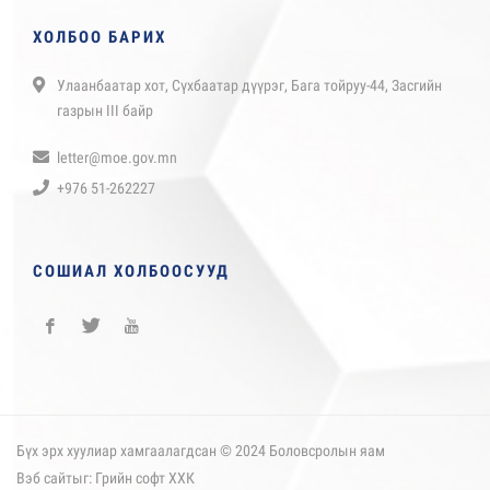
ХОЛБОО БАРИХ
Улаанбаатар хот, Сүхбаатар дүүрэг, Бага тойруу-44, Засгийн
газрын III байр
letter@moe.gov.mn
+976 51-262227
СОШИАЛ ХОЛБООСУУД
Бүх эрх хуулиар хамгаалагдсан © 2024 Боловсролын яам
Вэб сайт
ыг:
Грийн софт ХХК