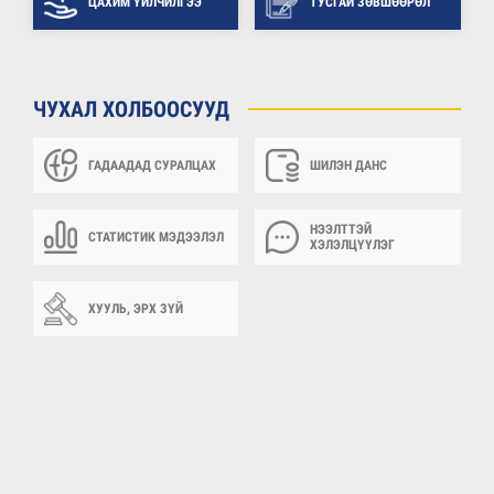
ЦАХИМ ҮЙЛЧИЛГЭЭ
ТУСГАЙ ЗӨВШӨӨРӨЛ
ЧУХАЛ ХОЛБООСУУД
ГАДААДАД СУРАЛЦАХ
ШИЛЭН ДАНС
НЭЭЛТТЭЙ
СТАТИСТИК МЭДЭЭЛЭЛ
ХЭЛЭЛЦҮҮЛЭГ
ХУУЛЬ, ЭРХ ЗҮЙ