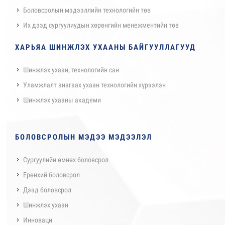
Боловсролын мэдээллийн технологийн төв
Их дээд сургуулиудын хөрөнгийн менежментийн төв
ХАРЬЯА ШИНЖЛЭХ УХААНЫ БАЙГУУЛЛАГУУД
Шинжлэх ухаан, технологийн сан
Уламжлалт анагаах ухаан технологийн хүрээлэн
Шинжлэх ухааны академи
БОЛОВСРОЛЫН МЭДЭЭ МЭДЭЭЛЭЛ
Сургуулийн өмнөх боловсрол
Ерөнхий боловсрол
Дээд боловсрол
Шинжлэх ухаан
Инноваци