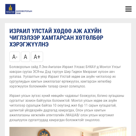
ИЗРАИЛ УЛСТАЙ ХӨДӨӨ АЖ АХУЙН
ЧИГЛЭЛЭЭР ХАМТАРСАН ХӨТӨЛБӨР
ХЭРЭГЖҮҮЛНЭ
A-
A
A+
Боловсролын сайд Л.Энх-Амгалан Израил Улсаас БНХАУ-д Монгол Улсыг
хавсран суугаа ЭСЯ-ны Дэд тэргүүн Шир Гидеон Мизрахиг хүлээн авч
уулзлаа. Уулзалтын үеэр Израил Улстай хөдөө аж ахуйн чиглэлээр их
сургуулиудын хамтын ажиллагааг өргөжүүлэх, хамтарсан хөтөлбөр
хэрэгжүүлэх боломжийн талаар санал солилцлоо.
Израил улсын зүгээс хүний нөөцийн чадавхыг бэхжүүлэх, богино хугацааны
сургалтыг зохион байгуулах боломжтой. Монгол улсын хөдөө аж ахуйн
чиглэлээр суралцаж байгаа 10 оюутанд жил бүр 11 сарын хугацаатай,
цалинтай үйлдвэрийн дадлагад хамрагдах, Олон улсын хамтын
ажиллагааны хөгжлийн агентлагийн /МАШАВ/ олон улсын мэргэжил
дээшлүүлэх сургалтуудад хамрагдах боломжтойг онцоллоо.