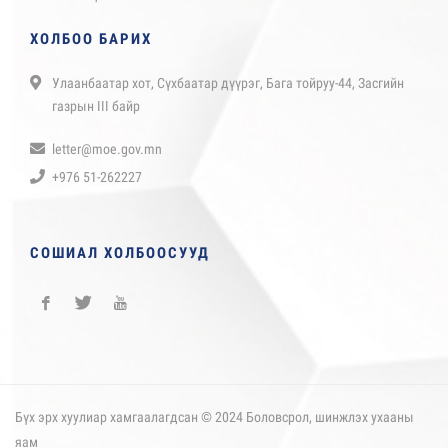
ХОЛБОО БАРИХ
Улаанбаатар хот, Сүхбаатар дүүрэг, Бага тойруу-44, Засгийн
газрын III байр
letter@moe.gov.mn
+976 51-262227
СОШИАЛ ХОЛБООСУУД
Бүх эрх хуулиар хамгаалагдсан © 2024 Боловсрол, шинжлэх ухааны
яам