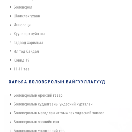
Боловсрол
Шинжлэх ухаан
Инноваци
Хууль эрх зүйн акт
Гадаад харилцаа
Ил тод байдал
Ковид 19
11-11 төв
ХАРЬЯА БОЛОВСРОЛЫН БАЙГУУЛЛАГУУД
Боловсролын ерөнхий газар
Боловсролын судалгааны үндэсний хүрээлэн
Боловсролын магадлан итгэмжлэх үндэсний зөвлөл
Боловсролын зээлийн сан
Боловсролын үнэлгээний төв