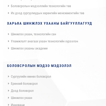
Боловсролын мэдээллийн технологийн төв
Их дээд сургуулиудын хөрөнгийн менежментийн төв
ХАРЬЯА ШИНЖЛЭХ УХААНЫ БАЙГУУЛЛАГУУД
Шинжлэх ухаан, технологийн сан
Уламжлалт анагаах ухаан технологийн хүрээлэн
Шинжлэх ухааны академи
БОЛОВСРОЛЫН МЭДЭЭ МЭДЭЭЛЭЛ
Сургуулийн өмнөх боловсрол
Ерөнхий боловсрол
Дээд боловсрол
Шинжлэх ухаан
Инноваци