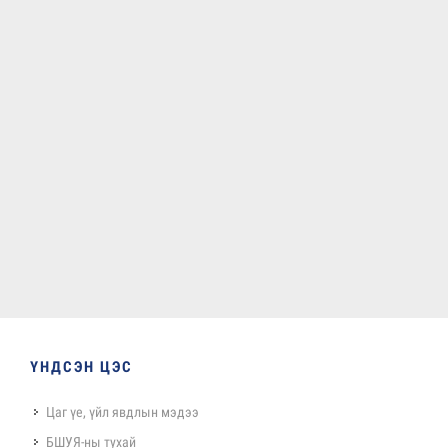
ҮНДСЭН ЦЭС
Цаг үе, үйл явдлын мэдээ
БШУЯ-ны тухай