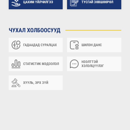
ЦАХИМ ҮЙЛЧИЛГЭЭ
ТУСГАЙ ЗӨВШӨӨРӨЛ
ЧУХАЛ ХОЛБООСУУД
ГАДААДАД СУРАЛЦАХ
ШИЛЭН ДАНС
НЭЭЛТТЭЙ
СТАТИСТИК МЭДЭЭЛЭЛ
ХЭЛЭЛЦҮҮЛЭГ
ХУУЛЬ, ЭРХ ЗҮЙ