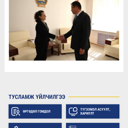
ТУСЛАМЖ ҮЙЛЧИЛГЭЭ
ТҮГЭЭМЭЛ АСУУЛТ,
ӨРГӨДӨЛ ГОМДОЛ
ХАРИУЛТ