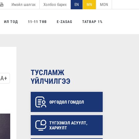
Имэйл шалгах
Холбоо барих
EN
MN
MON
utube
ИЛ ТОД
11-11 ТӨВ
E-ZASAG
ТАТВАР 1%
ТУСЛАМЖ
A+
ҮЙЛЧИЛГЭЭ
ӨРГӨДӨЛ ГОМДОЛ
ТҮГЭЭМЭЛ АСУУЛТ,
ХАРИУЛТ