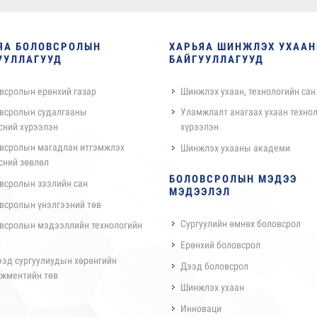
ЯА БОЛОВСРОЛЫН
ХАРЬЯА ШИНЖЛЭХ УХАА
УУЛЛАГУУД
БАЙГУУЛЛАГУУД
всролын ерөнхий газар
Шинжлэх ухаан, технологийн сан
всролын судалгааны
Уламжлалт анагаах ухаан техно
сний хүрээлэн
хүрээлэн
всролын магадлан итгэмжлэх
Шинжлэх ухааны академи
сний зөвлөл
БОЛОВСРОЛЫН МЭДЭЭ
всролын зээлийн сан
МЭДЭЭЛЭЛ
всролын үнэлгээний төв
Сургуулийн өмнөх боловсрол
всролын мэдээллийн технологийн
Ерөнхий боловсрол
ээд сургуулиудын хөрөнгийн
Дээд боловсрол
жментийн төв
Шинжлэх ухаан
Инноваци