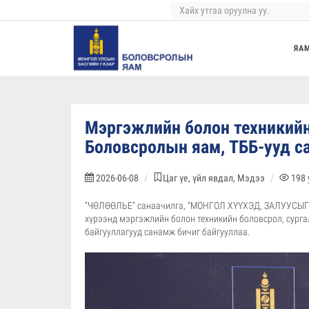
ЯА
Мэргэжлийн болон техникийн
Боловсролын яам, ТББ-ууд с
2026-06-08
Цаг үе, үйл явдал, Мэдээ
198
“ЧӨЛӨӨЛЬЕ” санаачилга, “МОНГОЛ ХҮҮХЭД, ЗАЛУУСЫ
хүрээнд мэргэжлийн болон техникийн боловсрол, сург
байгууллагууд санамж бичиг байгууллаа.