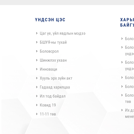
ҮНДСЭН ЦЭС
ХАРЬ
БАЙГ
Цаг үе, үйл явдлын мэдээ
Боло
БШУЯ-ны тухай
Боло
Боловсрол
үндэ
Шинжлэх ухаан
Боло
үндэ
Инноваци
Боло
Хууль эрх зүйн акт
Боло
Гадаад харилцаа
Боло
Ил тод байдал
төв
Ковид 19
Их д
11-11 төв
мене