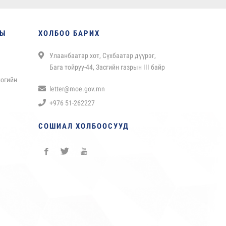
НЫ
ХОЛБОО БАРИХ
Улаанбаатар хот, Сүхбаатар дүүрэг,
Бага тойруу-44, Засгийн газрын III байр
логийн
letter@moe.gov.mn
+976 51-262227
СОШИАЛ ХОЛБООСУУД