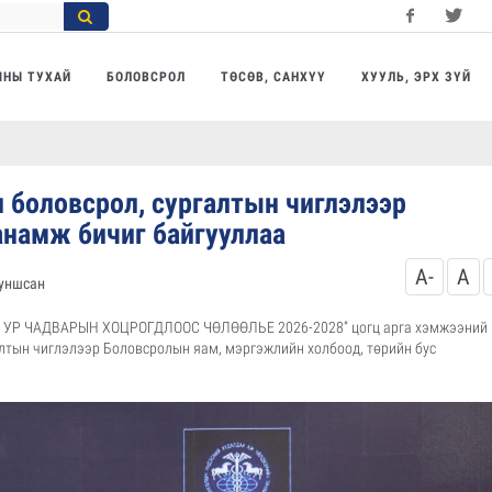
Facebook
Twitter
Yo
МНЫ ТУХАЙ
БОЛОВСРОЛ
ТӨСӨВ, САНХҮҮ
ХУУЛЬ, ЭРХ ЗҮЙ
 боловсрол, сургалтын чиглэлээр
анамж бичиг байгууллаа
A-
A
уншсан
Г УР ЧАДВАРЫН ХОЦРОГДЛООС ЧӨЛӨӨЛЬЕ 2026-2028” цогц арга хэмжээний
алтын чиглэлээр Боловсролын яам, мэргэжлийн холбоод, төрийн бус