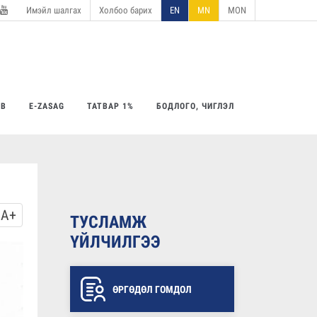
Имэйл шалгах
Холбоо барих
EN
MN
MON
utube
ӨВ
E-ZASAG
ТАТВАР 1%
БОДЛОГО, ЧИГЛЭЛ
A+
ТУСЛАМЖ
1
уншсан
ҮЙЛЧИЛГЭЭ
ӨРГӨДӨЛ ГОМДОЛ