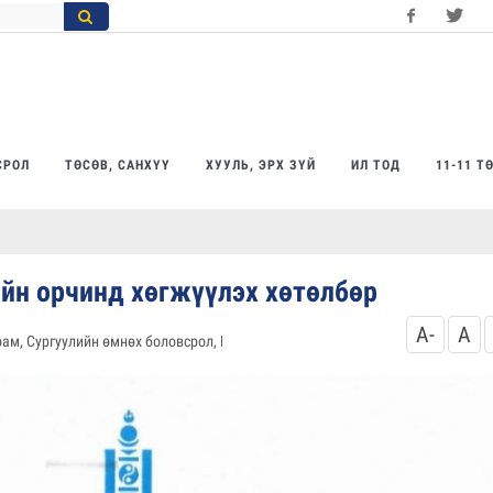
Facebook
Twitter
Yo
СРОЛ
ТӨСӨВ, САНХҮҮ
ХУУЛЬ, ЭРХ ЗҮЙ
ИЛ ТОД
11-11 Т
ийн орчинд хөгжүүлэх хөтөлбөр
A-
A
ам, Сургуулийн өмнөх боловсрол, Баримтлаж буй бодлого чиглэл
831