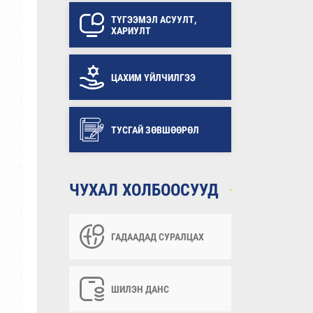
ТҮГЭЭМЭЛ АСУУЛТ,
ХАРИУЛТ
ЦАХИМ ҮЙЛЧИЛГЭЭ
ТУСГАЙ ЗӨВШӨӨРӨЛ
ЧУХАЛ ХОЛБООСУУД
ГАДААДАД СУРАЛЦАХ
ШИЛЭН ДАНС