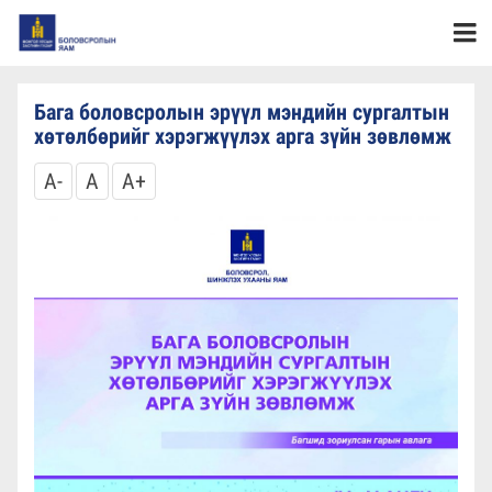
Бага боловсролын эрүүл мэндийн сургалтын
хөтөлбөрийг хэрэгжүүлэх арга зүйн зөвлөмж
A-
A
A+