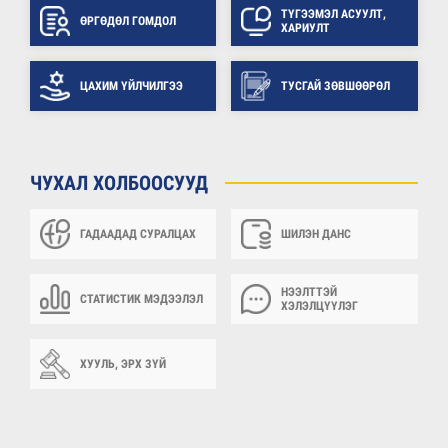
ТҮГЭЭМЭЛ АСУУЛТ,
ӨРГӨДӨЛ ГОМДОЛ
ХАРИУЛТ
ЦАХИМ ҮЙЛЧИЛГЭЭ
ТУСГАЙ ЗӨВШӨӨРӨЛ
ЧУХАЛ ХОЛБООСУУД
ГАДААДАД СУРАЛЦАХ
ШИЛЭН ДАНС
НЭЭЛТТЭЙ
СТАТИСТИК МЭДЭЭЛЭЛ
ХЭЛЭЛЦҮҮЛЭГ
ХУУЛЬ, ЭРХ ЗҮЙ