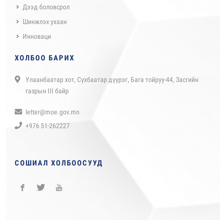
Дээд боловсрол
Шинжлэх ухаан
Инноваци
ХОЛБОО БАРИХ
Улаанбаатар хот, Сүхбаатар дүүрэг, Бага тойруу-44, Засгийн
газрын III байр
letter@moe.gov.mn
+976 51-262227
СОШИАЛ ХОЛБООСУУД