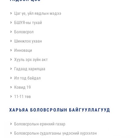
Цаг үе, үйл явдлын мэдээ
БШУЯ-ны тухай
Боловсрол
Шинжлэх ухаан
Инноваци
Хууль эрх зүйн акт
Гадаад харилцаа
Ил тод байдал
Ковид 19
11-11 төв
ХАРЬЯА БОЛОВСРОЛЫН БАЙГУУЛЛАГУУД
Боловсролын ерөнхий газар
Боловсролын судалгааны үндэсний хүрээлэн