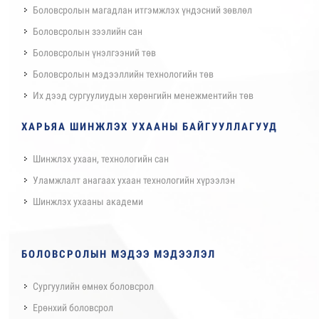
Боловсролын магадлан итгэмжлэх үндэсний зөвлөл
Боловсролын зээлийн сан
Боловсролын үнэлгээний төв
Боловсролын мэдээллийн технологийн төв
Их дээд сургуулиудын хөрөнгийн менежментийн төв
ХАРЬЯА ШИНЖЛЭХ УХААНЫ БАЙГУУЛЛАГУУД
Шинжлэх ухаан, технологийн сан
Уламжлалт анагаах ухаан технологийн хүрээлэн
Шинжлэх ухааны академи
БОЛОВСРОЛЫН МЭДЭЭ МЭДЭЭЛЭЛ
Сургуулийн өмнөх боловсрол
Ерөнхий боловсрол