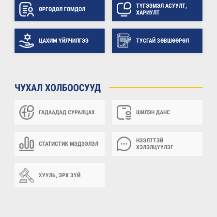
ТҮГЭЭМЭЛ АСУУЛТ,
ӨРГӨДӨЛ ГОМДОЛ
ХАРИУЛТ
ЦАХИМ ҮЙЛЧИЛГЭЭ
ТУСГАЙ ЗӨВШӨӨРӨЛ
ЧУХАЛ ХОЛБООСУУД
ГАДААДАД СУРАЛЦАХ
ШИЛЭН ДАНС
НЭЭЛТТЭЙ
СТАТИСТИК МЭДЭЭЛЭЛ
ХЭЛЭЛЦҮҮЛЭГ
ХУУЛЬ, ЭРХ ЗҮЙ