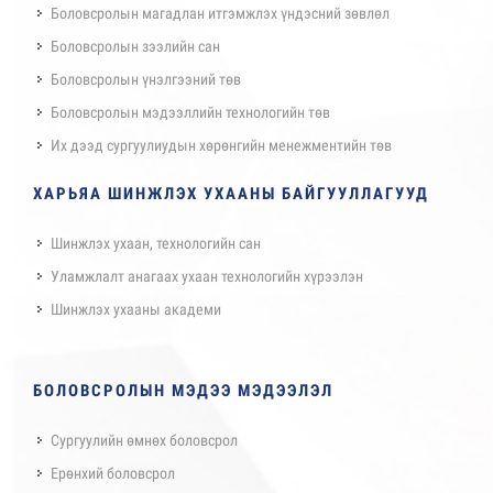
Боловсролын магадлан итгэмжлэх үндэсний зөвлөл
Боловсролын зээлийн сан
Боловсролын үнэлгээний төв
Боловсролын мэдээллийн технологийн төв
Их дээд сургуулиудын хөрөнгийн менежментийн төв
ХАРЬЯА ШИНЖЛЭХ УХААНЫ БАЙГУУЛЛАГУУД
Шинжлэх ухаан, технологийн сан
Уламжлалт анагаах ухаан технологийн хүрээлэн
Шинжлэх ухааны академи
БОЛОВСРОЛЫН МЭДЭЭ МЭДЭЭЛЭЛ
Сургуулийн өмнөх боловсрол
Ерөнхий боловсрол