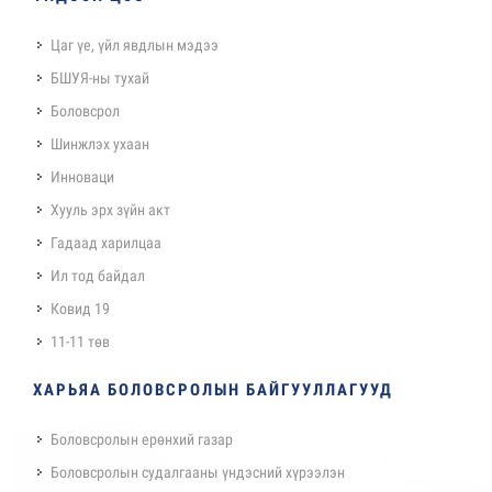
Цаг үе, үйл явдлын мэдээ
БШУЯ-ны тухай
Боловсрол
Шинжлэх ухаан
Инноваци
Хууль эрх зүйн акт
Гадаад харилцаа
Ил тод байдал
Ковид 19
11-11 төв
ХАРЬЯА БОЛОВСРОЛЫН БАЙГУУЛЛАГУУД
Боловсролын ерөнхий газар
Боловсролын судалгааны үндэсний хүрээлэн