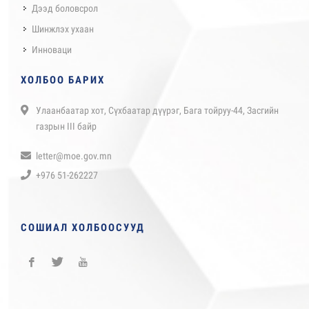
Дээд боловсрол
Шинжлэх ухаан
Инноваци
ХОЛБОО БАРИХ
Улаанбаатар хот, Сүхбаатар дүүрэг, Бага тойруу-44, Засгийн
газрын III байр
letter@moe.gov.mn
+976 51-262227
СОШИАЛ ХОЛБООСУУД