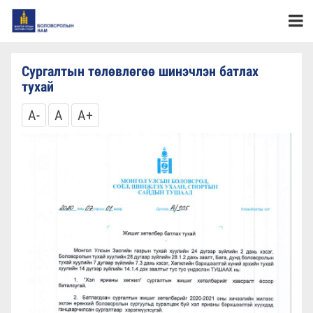
Сургалтын төлөвлөгөө шинэчлэн батлах
тухай
A-
A
A+