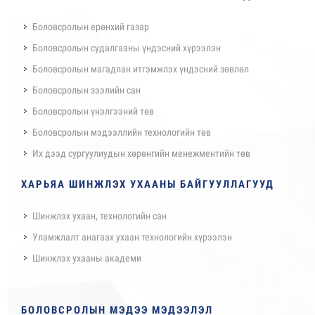
Боловсролын ерөнхий газар
Боловсролын судалгааны үндэсний хүрээлэн
Боловсролын магадлан итгэмжлэх үндэсний зөвлөл
Боловсролын зээлийн сан
Боловсролын үнэлгээний төв
Боловсролын мэдээллийн технологийн төв
Их дээд сургуулиудын хөрөнгийн менежментийн төв
ХАРЬЯА ШИНЖЛЭХ УХААНЫ БАЙГУУЛЛАГУУД
Шинжлэх ухаан, технологийн сан
Уламжлалт анагаах ухаан технологийн хүрээлэн
Шинжлэх ухааны академи
БОЛОВСРОЛЫН МЭДЭЭ МЭДЭЭЛЭЛ