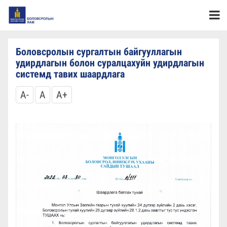
Боловсролын сургалтын байгууллагын
удирдлагын болон суралцахуйн удирдлагын
системд тавих шаардлага
A-
A
A+