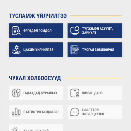
ТУСЛАМЖ ҮЙЛЧИЛГЭЭ
ТҮГЭЭМЭЛ АСУУЛТ,
ӨРГӨДӨЛ ГОМДОЛ
ХАРИУЛТ
ЦАХИМ ҮЙЛЧИЛГЭЭ
ТУСГАЙ ЗӨВШӨӨРӨЛ
ЧУХАЛ ХОЛБООСУУД
ГАДААДАД СУРАЛЦАХ
ШИЛЭН ДАНС
НЭЭЛТТЭЙ
СТАТИСТИК МЭДЭЭЛЭЛ
ХЭЛЭЛЦҮҮЛЭГ
ХУУЛЬ, ЭРХ ЗҮЙ