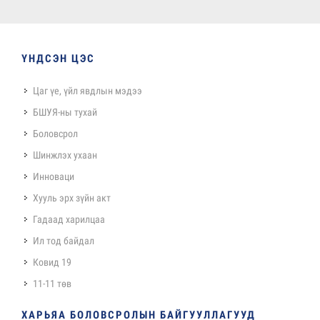
ҮНДСЭН ЦЭС
Цаг үе, үйл явдлын мэдээ
БШУЯ-ны тухай
Боловсрол
Шинжлэх ухаан
Инноваци
Хууль эрх зүйн акт
Гадаад харилцаа
Ил тод байдал
Ковид 19
11-11 төв
ХАРЬЯА БОЛОВСРОЛЫН БАЙГУУЛЛАГУУД