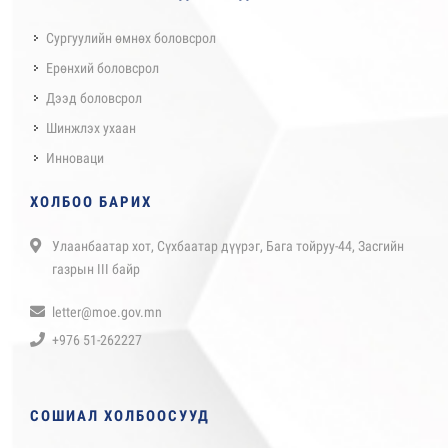
Сургуулийн өмнөх боловсрол
Ерөнхий боловсрол
Дээд боловсрол
Шинжлэх ухаан
Инноваци
ХОЛБОО БАРИХ
Улаанбаатар хот, Сүхбаатар дүүрэг, Бага тойруу-44, Засгийн
газрын III байр
letter@moe.gov.mn
+976 51-262227
СОШИАЛ ХОЛБООСУУД