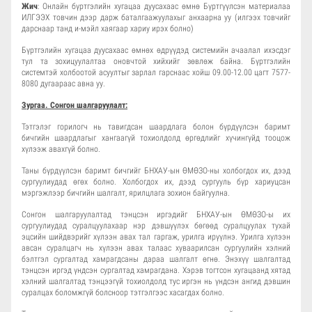
Жич
: Онлайн бүртгэлийн хугацаа дуусахаас өмнө Бүртгүүлсэн материалаа
ИЛГЭЭХ товчин дээр дарж баталгаажуулахыг анхаарна уу (илгээх товчийг
дарснаар танд и-мэйл хаягаар хариу ирэх болно)
Бүртгэлийн хугацаа дуусахаас өмнөх өдрүүдэд системийн ачаалал ихэсдэг
тул та зохицуулалтаа оновчтой хийхийг зөвлөж байна. Бүртгэлийн
системтэй холбоотой асуултыг зарлал гарснаас хойш 09.00-12.00 цагт 7577-
8080 дугаараас авна уу.
Зургаа. Сонгон шалгаруулалт:
Тэтгэлэг горилогч нь тавигдсан шаардлага болон бүрдүүлсэн баримт
бичгийн шаардлагыг хангаагүй тохиолдолд өргөдлийг хүчингүйд тооцож
хүлээж авахгүй болно.
Таны бүрдүүлсэн баримт бичгийг БНХАУ-ын ӨМӨЗО-ны холбогдох их, дээд
сургуулиудад өгөх болно. Холбогдох их, дээд сургууль бүр хариуцсан
мэргэжлээр бичгийн шалгалт, ярилцлага зохион байгуулна.
Сонгон шалгаруулалтад тэнцсэн иргэдийг БНХАУ-ын ӨМӨЗО-ы их
сургуулиудад суралцуулахаар нэр дэвшүүлэх бөгөөд суралцуулах тухай
эцсийн шийдвэрийг хүлээн авах тал гаргаж, урилга ирүүлнэ. Урилга хүлээн
авсан суралцагч нь хүлээн авах талаас хуваарилсан сургуулийн хэлний
бэлтгэл сургалтад хамрагдсаны дараа шалгалт өгнө. Энэхүү шалгалтад
тэнцсэн иргэд үндсэн сургалтад хамрагдана. Хэрэв тогтсон хугацаанд хятад
хэлний шалгалтад тэнцээгүй тохиолдолд тус иргэн нь үндсэн ангид дэвшин
суралцах боломжгүй болсноор тэтгэлгээс хасагдах болно.