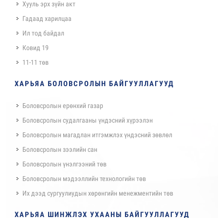
Хууль эрх зүйн акт
Гадаад харилцаа
Ил тод байдал
Ковид 19
11-11 төв
ХАРЬЯА БОЛОВСРОЛЫН БАЙГУУЛЛАГУУД
Боловсролын ерөнхий газар
Боловсролын судалгааны үндэсний хүрээлэн
Боловсролын магадлан итгэмжлэх үндэсний зөвлөл
Боловсролын зээлийн сан
Боловсролын үнэлгээний төв
Боловсролын мэдээллийн технологийн төв
Их дээд сургуулиудын хөрөнгийн менежментийн төв
ХАРЬЯА ШИНЖЛЭХ УХААНЫ БАЙГУУЛЛАГУУД