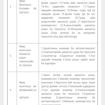
Өвөр
физик судлал 15.Газар зүйн шинжлэх ухаан
Монголын
2
16.Хот, хөдөөгийн төлөвлөлт 17.Газрын
Багшийн Их
нөөцийн менежмент 18.Физик газар зүй ба
сургууль
нөөцийн орчин 19.Хүний газар зүй ба хот
хөдөөгийн төлөвлөлт 20.Газар зүйн
мэдээллийн шинжлэх ухаан 21.Зураглалын
инженерчлэл 22.Компьютерийн шинжлэх
ухаан ба технологи 23.Өгөгдлийн шинжлэх
ухаан (Data science) ба их өгөгдлийн
технологи (big data technology)
Өвөр
1.Цахилгааны инженер ба автоматжуулалт
монголын
2.Компьютерийн шинжлэх ухаан ба технологи
Шинжлэх
3
3.Архитектур 4.Барилгын инженер 5.Уул
ухаан
уурхайн инженер 6.Олон улсын эдийн засаг
технологийн
ба худалдаа
их сургууль
1.Шинэ эрчим хүчний шинжлэх ухаан,
инженерчлэл 2.Химийн инженер, технологийн
Өвөр
мэргэжил 3.Хүрээлэн буй орчны зураг төсөл
монголын аж
(дотор дизайн чиглэл) 4.Бизнесийн удирдлага
4
үйлдвэрийн их
5.Уул уурхайн инженер 6.Компьютерийн
шинжлэх ухаан ба технологи 7.Барилгын
сургууль
инженер 8.Цахилгааны инженер ба
автоматжуулалт 9.Механик инженерчлэл ба