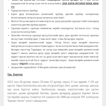
шаардлагатай ба хятад эсхүл англи хэлээр байна;
/ЭНД ДАРЖ ӨРГӨДӨЛ ТАТАЖ АВНА
УУ/
Гадаад паспортын хуулбар;
Бүрэн дунд боловсролын үнэмлэхний хуулбар, дүнгийн хуулбар /нотариатаар
баталгаажуулж хятад хэл дээрх орчуулгын хамт байх/;
Монгол Улсын магадлан итгэмжлэгдсэн их, дээд сургуулийн суралцагч байх тохиолдолд
нэмэлтээр дүнгийн хуулбар оруулах
Суралцах зорилго, суралцах төлөвлөгөө, өөрийн танилцуулгыг багтаасан эссэ / хятад
эсхүл англи хэлээр байх/;
Урлагийн чиглэлээр суралцах иргэд бүтээлийн диск, уран зургийн чиглэлээр суралцах
иргэд 2 хувь таталбар зураг, 2 хувь өнгөт зураг, 2 хувь бусад зураг оруулах
Эрүүл мэндийн шинжилгээний хуудас /Хятад Улсын эрүүл мэндийн хяналтын
байгууллагын нэгдсэн хэвлэл бүхий хуудсыг англи хэлээр бөглөсөн байх шаардлагатай.
Өргөдөл гаргагчид “Гадаадаас тус улсад суух хүмүүсийн эрүүл мэндийн шинжилгээний
хуудас”-т заасан заалтын дагуу эрүүл мэндийн үзлэгт хамрагдах шаардлагатай. Тус
хуудаст заасан заалтын аль нэг нь дутуу эсхүл фото зураг хавсаргаагүй, зохих тамгагүй,
эмчийн гарын үсэггүй бол уг хуудсыг хүчингүйд тооцно/. Эрүүл мэндийн шинжилгээний
хуудсыг
ЭНДЭЭС
татаж авна уу.
Цагдаагийн тодорхойлолт /E-Mongolia сайтнаас авах боломжтой/.
Тав. Бүртгэл:
2022 оны 06 дугаар сарын 30-нөөс 07 дугаар сарын 21-ны өдрийн 11:59 цаг
хүртэл https://scholarship.esis.edu.mn/grant/login.html цахим хаягаар шинээр
эрх нээж бүртгэл хийнэ. Холбоосоор хандан, хэрэглэгчийн эрх үүсгэн
нэвтэрч, цахим өргөдлийг бөглөж, Цахим өргөдөлд дурдсан баримт бичиг
тус бүрийн цаасны тохиргоог А4 хэмжээтэй, 5МB-аас илүүгүй, PDF хэлбэрээр
“баримт бичиг” хэсэгт хавсаргана.