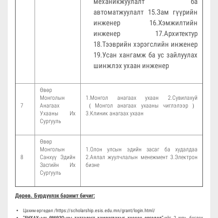
механикжуулалт ба
автоматжуулалт 15.Зам гүүрийн
инженер 16.Хэмжилтийн
инженер 17.Архитектур
18.Тээврийн хэрэгслийн инженер
19.Усан хангамж ба ус зайлуулах
шинжлэх ухаан инженер
Өвөр
Монголын
1.Монгол анагаах ухаан 2.Сувилахуй
7
Анагаах
（Mонгол анагаах ухааны чиглэлээр）
Ухааны Их
3.Клиник анагаах ухаан
Сургууль
Өвөр
Монголын
1.Олон улсын эдийн засаг ба худалдаа
8
Санхүү Эдийн
2.Аялал жуулчлалын менежмент 3.Электрон
Засгийн Их
бизне
Сургууль
Дөрөв. Бүрдүүлэх баримт бичиг:
Цахим өргөдөл /
https://scholarship.esis.edu.mn/grant/login.html
/
“БНХАУ-ын ӨМӨЗО-ны тэтгэлэгт хамрагдахыг хүссэн өргөдөл”
-ийг 2 хувь бөглөх