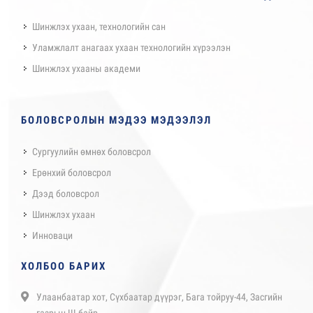
Шинжлэх ухаан, технологийн сан
Уламжлалт анагаах ухаан технологийн хүрээлэн
Шинжлэх ухааны академи
БОЛОВСРОЛЫН МЭДЭЭ МЭДЭЭЛЭЛ
Сургуулийн өмнөх боловсрол
Ерөнхий боловсрол
Дээд боловсрол
Шинжлэх ухаан
Инноваци
ХОЛБОО БАРИХ
Улаанбаатар хот, Сүхбаатар дүүрэг, Бага тойруу-44, Засгийн