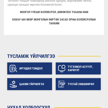
Тэтгэлэгт тэнцсэн тохиолдолд сонгосон сургууль, мэргэжлийн чиглэл,
суралцах хугацааг өөрчлөх боломжгүй болно.
МОНГОЛ УЛСЫН БОЛОВСРОЛ, ШИНЖЛЭХ УХААНЫ ЯАМ
БНХАУ-ЫН ӨВӨР МОНГОЛЫН ӨӨРТӨӨ ЗАСАХ ОРНЫ БОЛОВСРОЛЫН
ТАНХИМ
ТУСЛАМЖ ҮЙЛЧИЛГЭЭ
ТҮГЭЭМЭЛ АСУУЛТ,
ӨРГӨДӨЛ ГОМДОЛ
ХАРИУЛТ
ЦАХИМ ҮЙЛЧИЛГЭЭ
ТУСГАЙ ЗӨВШӨӨРӨЛ
ЧУХАЛ ХОЛБООСУУД