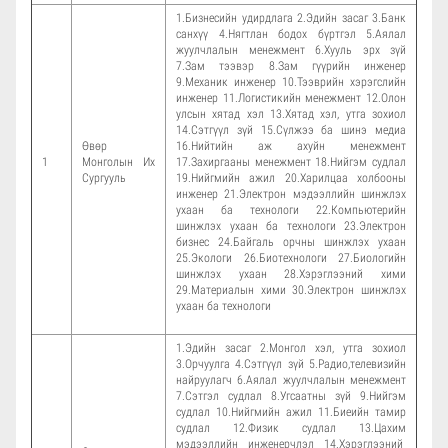
1.Бизнесийн удирдлага 2.Эдийн засаг 3.Банк
санхүү 4.Нягтлан бодох бүртгэл 5.Аялал
жуулчлалын менежмент 6.Хууль эрх зүй
7.Зам тээвэр 8.Зам гүүрийн инженер
9.Механик инженер 10.Тээврийн хэрэгслийн
инженер 11.Логистикийн менежмент 12.Олон
улсын хятад хэл 13.Хятад хэл, утга зохиол
14.Сэтгүүл зүй 15.Сүлжээ ба шинэ медиа
Өвөр
16.Нийтийн аж ахуйн менежмент
1
Монголын Их
17.Захиргааны менежмент 18.Нийгэм судлал
Сургууль
19.Нийгмийн ажил 20.Харилцаа холбооны
инженер 21.Электрон мэдээллийн шинжлэх
ухаан ба технологи 22.Компьютерийн
шинжлэх ухаан ба технологи 23.Электрон
бизнес 24.Байгаль орчны шинжлэх ухаан
25.Экологи 26.Биотехнологи 27.Биологийн
шинжлэх ухаан 28.Хэрэглээний хими
29.Материалын хими 30.Электрон шинжлэх
ухаан ба технологи
1.Эдийн засаг 2.Монгол хэл, утга зохиол
3.Орчуулга 4.Сэтгүүл зүй 5.Радио,телевизийн
найруулагч 6.Аялал жуулчлалын менежмент
7.Сэтгэл судлал 8.Угсаатны зүй 9.Нийгэм
судлал 10.Нийгмийн ажил 11.Биеийн тамир
судлал 12.Физик судлал 13.Цахим
мэдээллийн инженерчлэл 14.Хэрэглээний