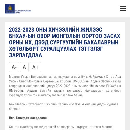
2022-2023 ОНЫ ХИЧЭЭЛИЙН ЖИЛЭЭС
БНХАУ-ЫН ӨВӨР МОНГОЛЫН ӨӨРТӨӨ ЗАСАХ
ОРНЫ ИХ, ДЭЭД СУРГУУЛИЙН БАКАЛАВРЫН
ХӨТӨЛБӨРТ СУРАЛЦУУЛАХ ТЭТГЭЛЭГ
ЗАРЛАГДЛАА
A-
A
A+
Монгол Улсын Боловсрол, шинжлэх ухааны яам, Бүгд Найрамдах Хятад Ард
Улсын Өвөр Монголын Өөртөө Засах Орон (ӨМӨЗО)-ны Ардын Засгийн газар
хоорондын хэлэлцээрийн дагуу 2022-2023 оны хичээлийн жилээс БНХАУ-ын
ӨМӨЗО-ны Ардын Засгийн газрын тэтгэлгээр бакалаврын хөтөлбөрт
суралцуулах сонгон шалгаруулалтыг зарлаж байна.
Бакалаврын хөтөлбөрт 1 жилийн хэлний бэлтгэл, 4 жилийн үндсэн сургалт
багтана.
Нэг. Тавигдах шаардлага:
Сонгон шалгаруулалтад ерөнхий боловсролын сургууль төгссөн Монгол