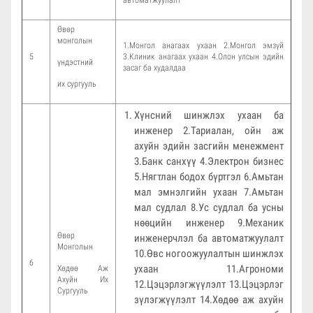
автоматжуулалт
Өвөр
монголын
1.Монгол анагаах ухаан 2.Монгол эмзүй
5
3.Клиник анагаах ухаан 4.Олон улсын эдийн
үндэстний
засаг ба худалдаа
их сургууль
Хүнсний шинжлэх ухаан ба
инженер 2.Тариалан, ойн аж
ахуйн эдийн засгийн менежмент
3.Банк санхүү 4.Электрон бизнес
5.Нягтлан бодох бүртгэл 6.Амьтан
мал эмнэлгийн ухаан 7.Амьтан
мал судлал 8.Ус судлал ба усны
нөөцийн инженер 9.Механик
Өвөр
инженерчлэл ба автоматжуулалт
Монголын
10.Өвс ногоожуулалтын шинжлэх
6
ухаан 11.Агрономи
Хөдөө Аж
Ахуйн Их
12.Цэцэрлэгжүүлэлт 13.Цэцэрлэг
Сургууль
зүлэгжүүлэлт 14.Хөдөө аж ахуйн