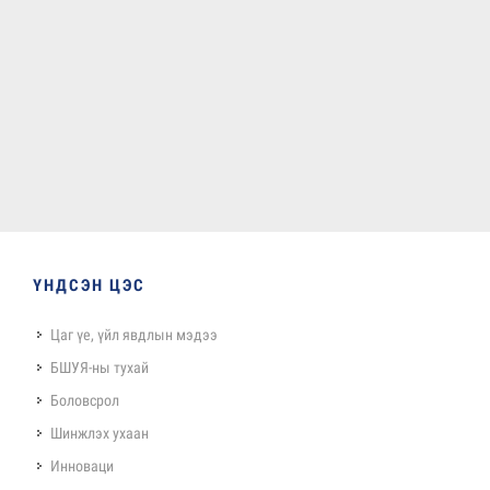
ҮНДСЭН ЦЭС
Цаг үе, үйл явдлын мэдээ
БШУЯ-ны тухай
Боловсрол
Шинжлэх ухаан
Инноваци