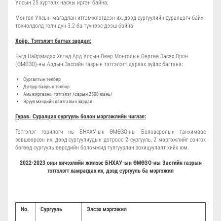
Улсын 25 хүртэлх насны иргэн байна;
Монгол Улсын магадлан итгэмжлэгдсэн их, дээд сургуулийн суралцагч байх
тохиолдолд голч дүн 3.2 ба түүнээс дээш байна.
Хоёр. Тэтгэлэгт багтах зардал:
Бүгд Найрамдах Хятад Ард Улсын Өвөр Монголын Өөртөө Засах Орон
(ӨМӨЗО)-ны Ардын Засгийн газрын тэтгэлэгт дараах зүйлс багтана:
Сургалтын төлбөр
Дотуур байрын төлбөр
Амьжиргааны тэтгэлэг /сарын 2500 юань/
Эрүүл мэндийн даатгалын зардал
Гурав. Суралцах сургууль болон мэргэжлийн чиглэл:
Тэтгэлэг горилогч нь БНХАУ-ын ӨМӨЗО-ны Боловсролын танхимаас
зөвшөөрсөн их, дээд сургуулиудын дотроос 2 сургууль, 2 мэргэжлийг сонгох
бөгөөд сургууль өөрсдийн боломжид тулгуурлан зохицуулалт хийх юм.
2022-2023 оны хичээлийн жилээс БНХАУ-ын ӨМӨЗО-ны Засгийн газрын
тэтгэлэгт хамрагдах их, дээд сургууль ба мэргэжил
No.
Сургууль
Элсэх мэргэжил