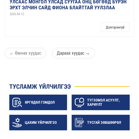
УЛСААС МОНГОЛ УЛСАД СУУГАА ОНЦ БӨГӨӨД БҮРЭН
ЭРХТ ЭЛЧИН САЙД ФИОНА БЛАЙТТАЙ УУЛЗЛАА
2026-04-12
Дэлгэрэнгүй
←
Өмнөх хуудас
Дараах хуудас
→
ТУСЛАМЖ ҮЙЛЧИЛГЭЭ
ТҮГЭЭМЭЛ АСУУЛТ,
ӨРГӨДӨЛ ГОМДОЛ
ХАРИУЛТ
ЦАХИМ ҮЙЛЧИЛГЭЭ
ТУСГАЙ ЗӨВШӨӨРӨЛ