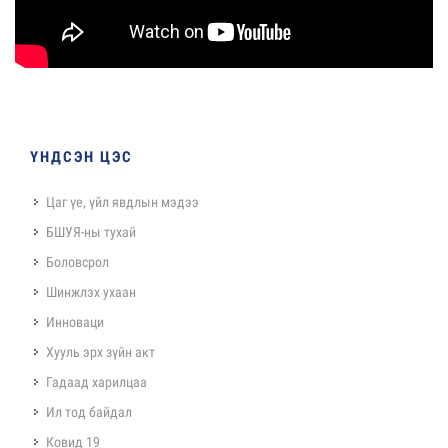
ҮНДСЭН ЦЭС
Цаг үе, үйл явдлын мэдээ
БШУЯ-ны тухай
Боловсрол
Шинжлэх ухаан
Инноваци
Хууль эрх зүйн акт
Гадаад харилцаа
Ил тод байдал
Ковид 19