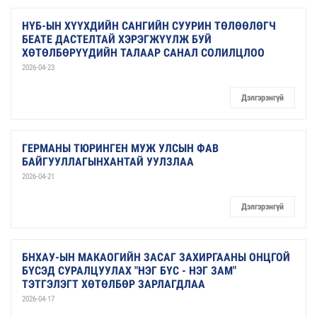
НҮБ-ЫН ХҮҮХДИЙН САНГИЙН СУУРИН ТӨЛӨӨЛӨГЧ
БЕАТЕ ДАСТЕЛТАЙ ХЭРЭГЖҮҮЛЖ БУЙ
ХӨТӨЛБӨРҮҮДИЙН ТАЛААР САНАЛ СОЛИЛЦЛОО
2026-04-23
Дэлгэрэнгүй
ГЕРМАНЫ ТЮРИНГЕН МУЖ УЛСЫН ФАВ
БАЙГУУЛЛАГЫНХАНТАЙ УУЛЗЛАА
2026-04-21
Дэлгэрэнгүй
БНХАУ-ЫН МАКАОГИЙН ЗАСАГ ЗАХИРГААНЫ ОНЦГОЙ
БҮСЭД СУРАЛЦУУЛАХ "НЭГ БҮС - НЭГ ЗАМ"
ТЭТГЭЛЭГТ ХӨТӨЛБӨР ЗАРЛАГДЛАА
2026-04-17