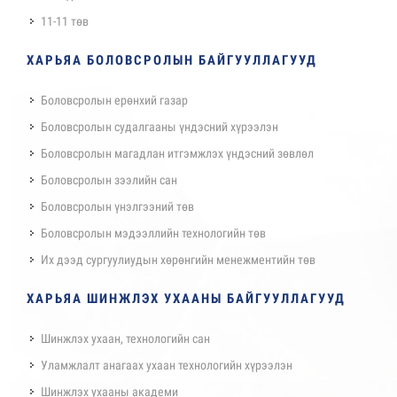
11-11 төв
ХАРЬЯА БОЛОВСРОЛЫН БАЙГУУЛЛАГУУД
Боловсролын ерөнхий газар
Боловсролын судалгааны үндэсний хүрээлэн
Боловсролын магадлан итгэмжлэх үндэсний зөвлөл
Боловсролын зээлийн сан
Боловсролын үнэлгээний төв
Боловсролын мэдээллийн технологийн төв
Их дээд сургуулиудын хөрөнгийн менежментийн төв
ХАРЬЯА ШИНЖЛЭХ УХААНЫ БАЙГУУЛЛАГУУД
Шинжлэх ухаан, технологийн сан
Уламжлалт анагаах ухаан технологийн хүрээлэн
Шинжлэх ухааны академи