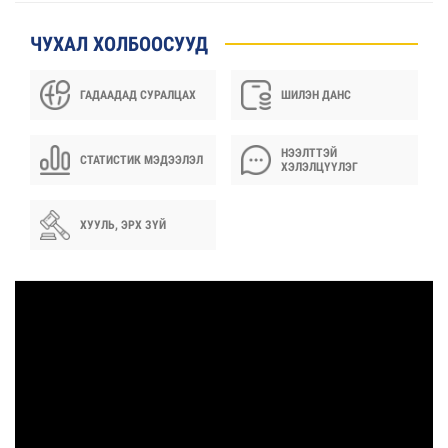
ЧУХАЛ ХОЛБООСУУД
ГАДААДАД СУРАЛЦАХ
ШИЛЭН ДАНС
НЭЭЛТТЭЙ
СТАТИСТИК МЭДЭЭЛЭЛ
ХЭЛЭЛЦҮҮЛЭГ
ХУУЛЬ, ЭРХ ЗҮЙ