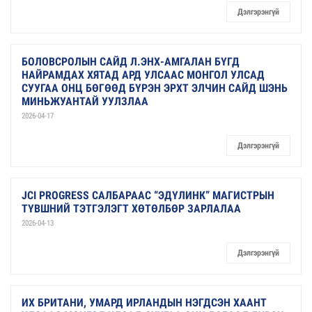
Дэлгэрэнгүй
БОЛОВСРОЛЫН САЙД Л.ЭНХ-АМГАЛАН БҮГД
НАЙРАМДАХ ХЯТАД АРД УЛСААС МОНГОЛ УЛСАД
СУУГАА ОНЦ БӨГӨӨД БҮРЭН ЭРХТ ЭЛЧИН САЙД ШЭНЬ
МИНЬЖУАНТАЙ УУЛЗЛАА
2026-04-17
Дэлгэрэнгүй
JCI PROGRESS САЛБАРААС “ЭДҮЛИНК” МАГИСТРЫН
ТҮВШНИЙ ТЭТГЭЛЭГТ ХӨТӨЛБӨР ЗАРЛАЛАА
2026-04-13
Дэлгэрэнгүй
ИХ БРИТАНИ, УМАРД ИРЛАНДЫН НЭГДСЭН ХААНТ