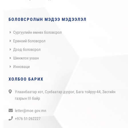
БОЛОВСРОЛЫН МЭДЭЭ МЭДЭЭЛЭЛ
Сургуулийн өмнөх боловсрол
Ерөнхий боловсрол
Дээд боловсрол
Шинжлэх ухаан
Инноваци
ХОЛБОО БАРИХ
Улаанбаатар хот, Сүхбаатар дүүрэг, Бага тойруу-44, Засгийн
газрын III байр
letter@moe.gov.mn
+976 51-262227