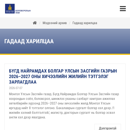
Мэдээний архив
Гадаад харилцаа
ГАДААД ХАРИЛЦАА
БҮГД НАЙРАМДАХ БОЛГАР УЛСЫН ЗАСГИЙН ГАЗРЫН
2026–2027 ОНЫ ХИЧЭЭЛИЙН ЖИЛИЙН ТЭТГЭЛЭГ
ЗАРЛАГДЛАА
2026-07-07
Монгол Улсын Засгийн газар, Бүгд Найрамдах Болгар Улсын Засгийн газар
хоорондын соёл, боловсрол, шинжлэх ухааны салбарт хамтран ажиллах
хөтөлбөрийн хүрээнд 2026–2027 оны хичээлийн жилд Монгол Улсын
иргэдэд нийт 8 тэтгэлэг олгоно. Бакалаврын сургалт болгар хэл дээр /1
жилийн хэлний бэлтгэлтэй/, магистр, докторын сургалт нь болгар эсвэл
англи хэл дээр явагдана.
Дэлгэрэнгүй