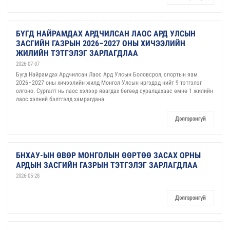
БҮГД НАЙРАМДАХ АРДЧИЛСАН ЛАОС АРД УЛСЫН
ЗАСГИЙН ГАЗРЫН 2026–2027 ОНЫ ХИЧЭЭЛИЙН
ЖИЛИЙН ТЭТГЭЛЭГ ЗАРЛАГДЛАА
2026-07-07
Бүгд Найрамдах Ардчилсан Лаос Ард Улсын Боловсрол, спортын яам
2026–2027 оны хичээлийн жилд Монгол Улсын иргэдэд нийт 9 тэтгэлэг
олгоно. Сургалт нь лаос хэлээр явагдах бөгөөд суралцахаас өмнө 1 жилийн
лаос хэлний бэлтгэлд хамрагдана.
Дэлгэрэнгүй
БНХАУ-ЫН ӨВӨР МОНГОЛЫН ӨӨРТӨӨ ЗАСАХ ОРНЫ
АРДЫН ЗАСГИЙН ГАЗРЫН ТЭТГЭЛЭГ ЗАРЛАГДЛАА
2026-05-28
Дэлгэрэнгүй