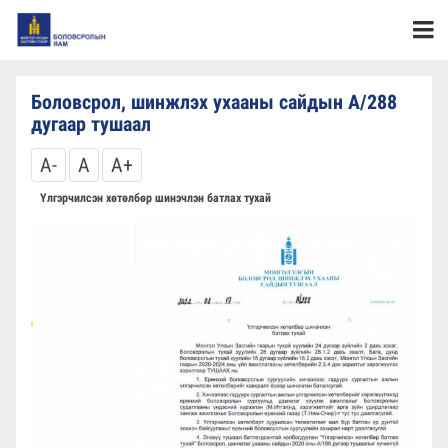
Боловсрол, шинжлэх ухааны сайдын А/288
дугаар тушаал
A-
A
A+
Үлгэрчилсэн хөтөлбөр шинэчлэн батлах тухай