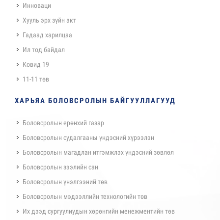
Инноваци
Хууль эрх зүйн акт
Гадаад харилцаа
Ил тод байдал
Ковид 19
11-11 төв
ХАРЬЯА БОЛОВСРОЛЫН БАЙГУУЛЛАГУУД
Боловсролын ерөнхий газар
Боловсролын судалгааны үндэсний хүрээлэн
Боловсролын магадлан итгэмжлэх үндэсний зөвлөл
Боловсролын зээлийн сан
Боловсролын үнэлгээний төв
Боловсролын мэдээллийн технологийн төв
Их дээд сургуулиудын хөрөнгийн менежментийн төв