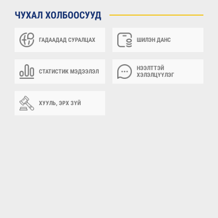
ЧУХАЛ ХОЛБООСУУД
ГАДААДАД СУРАЛЦАХ
ШИЛЭН ДАНС
НЭЭЛТТЭЙ
СТАТИСТИК МЭДЭЭЛЭЛ
ХЭЛЭЛЦҮҮЛЭГ
ХУУЛЬ, ЭРХ ЗҮЙ