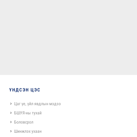
ҮНДСЭН ЦЭС
Цаг үе, үйл явдлын мэдээ
БШУЯ-ны тухай
Боловсрол
Шинжлэх ухаан