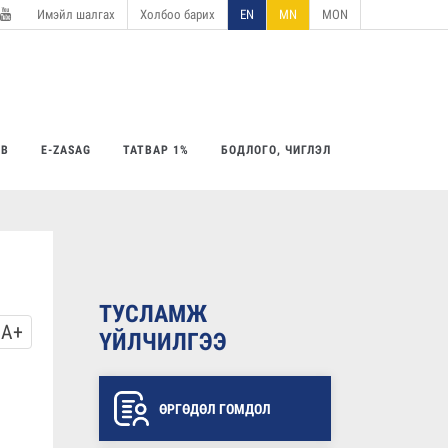
Имэйл шалгах
Холбоо барих
EN
MN
MON
utube
ӨВ
E-ZASAG
ТАТВАР 1%
БОДЛОГО, ЧИГЛЭЛ
ТУСЛАМЖ
A+
ҮЙЛЧИЛГЭЭ
ӨРГӨДӨЛ ГОМДОЛ