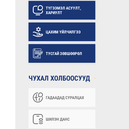
ТҮГЭЭМЭЛ АСУУЛТ,
ХАРИУЛТ
ЦАХИМ ҮЙЛЧИЛГЭЭ
ТУСГАЙ ЗӨВШӨӨРӨЛ
ЧУХАЛ ХОЛБООСУУД
ГАДААДАД СУРАЛЦАХ
ШИЛЭН ДАНС