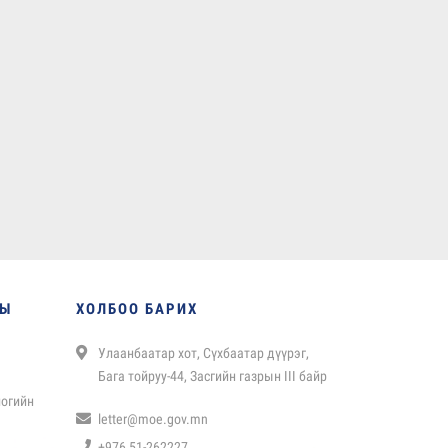
НЫ
ХОЛБОО БАРИХ
Улаанбаатар хот, Сүхбаатар дүүрэг,
Бага тойруу-44, Засгийн газрын III байр
логийн
letter@moe.gov.mn
+976 51-262227