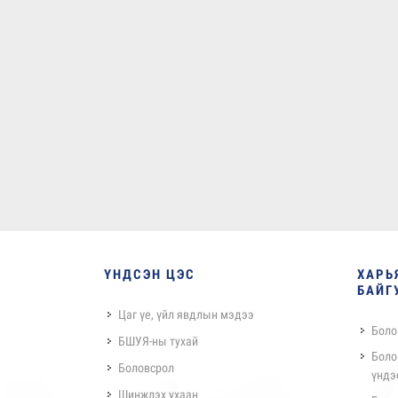
ҮНДСЭН ЦЭС
ХАРЬ
БАЙГ
Цаг үе, үйл явдлын мэдээ
Боло
БШУЯ-ны тухай
Боло
Боловсрол
үндэ
Шинжлэх ухаан