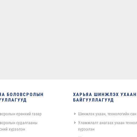
ЯА БОЛОВСРОЛЫН
ХАРЬЯА ШИНЖЛЭХ УХАА
УУЛЛАГУУД
БАЙГУУЛЛАГУУД
всролын ерөнхий газар
Шинжлэх ухаан, технологийн сан
всролын судалгааны
Уламжлалт анагаах ухаан техно
сний хүрээлэн
хүрээлэн