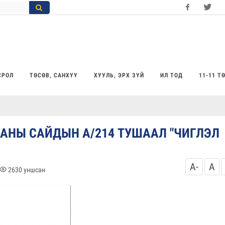
Facebook
Twitter
Yo
СРОЛ
ТӨСӨВ, САНХҮҮ
ХУУЛЬ, ЭРХ ЗҮЙ
ИЛ ТОД
11-11 Т
АНЫ САЙДЫН А/214 ТУШААЛ "ЧИГЛЭЛ
A-
A
2630
уншсан