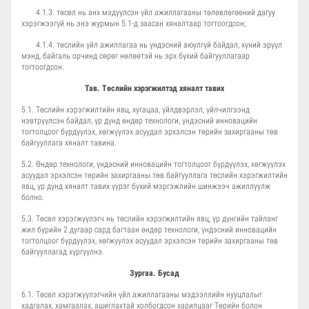
4.1.3. төсөл нь анх мэдүүлсэн үйл ажиллагааны төлөвлөгөөний дагуу
хэрэгжээгүй нь энэ журмын 5.1-д заасан хяналтаар тогтоогдсон;
4.1.4. төслийн үйл ажиллагаа нь үндэсний аюулгүй байдал, хүний эрүүл
мэнд, байгаль орчинд сөрөг нөлөөтэй нь эрх бүхий байгууллагаар
тогтоогдсон.
Тав. Төслийн хэрэгжилтэд хяналт тавих
5.1. Төслийн хэрэгжилтийн явц, хугацаа, үйлдвэрлэл, үйлчилгээнд
нэвтрүүлсэн байдал, үр дүнд өндөр технологи, үндэсний инновацийн
тогтолцоог бүрдүүлэх, хөгжүүлэх асуудал эрхэлсэн төрийн захиргааны төв
байгууллага хяналт тавина.
5.2. Өндөр технологи, үндэсний инновацийн тогтолцоог бүрдүүлэх, хөгжүүлэх
асуудал эрхэлсэн төрийн захиргааны төв байгууллага төслийн хэрэгжилтийн
явц, үр дүнд хяналт тавих үүрэг бүхий мэргэжлийн шинжээч ажиллуулж
болно.
5.3. Төсөл хэрэгжүүлэгч нь төслийн хэрэгжилтийн явц, үр дүнгийн тайланг
жил бүрийн 2 дугаар сард багтаан өндөр технологи, үндэсний инновацийн
тогтолцоог бүрдүүлэх, хөгжүүлэх асуудал эрхэлсэн төрийн захиргааны төв
байгууллагад хүргүүлнэ.
Зургаа. Бусад
6.1. Төсөл хэрэгжүүлэгчийн үйл ажиллагааны мэдээллийн нууцлалыг
хадгалах, хамгаалах, ашиглахтай холбогдсон харилцааг Төрийн болон