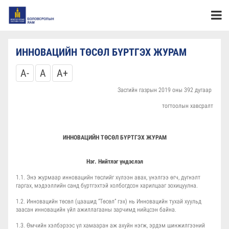
ИННОВАЦИЙН ТӨСӨЛ БҮРТГЭХ ЖУРАМ
A-
A
A+
Засгийн газрын 2019 оны 392 дугаар
тогтоолын хавсралт
ИННОВАЦИЙН ТӨСӨЛ БҮРТГЭХ ЖУРАМ
Нэг. Нийтлэг үндэслэл
1.1. Энэ журмаар инновацийн төслийг хүлээн авах, үнэлгээ өгч, дүгнэлт
гаргах, мэдээллийн санд бүртгэхтэй холбогдсон харилцааг зохицуулна.
1.2. Инновацийн төсөл (цаашид “Төсөл” гэх) нь Инновацийн тухай хуульд
заасан инновацийн үйл ажиллагааны зарчимд нийцсэн байна.
1.3. Өмчийн хэлбэрээс үл хамааран аж ахуйн нэгж, эрдэм шинжилгээний