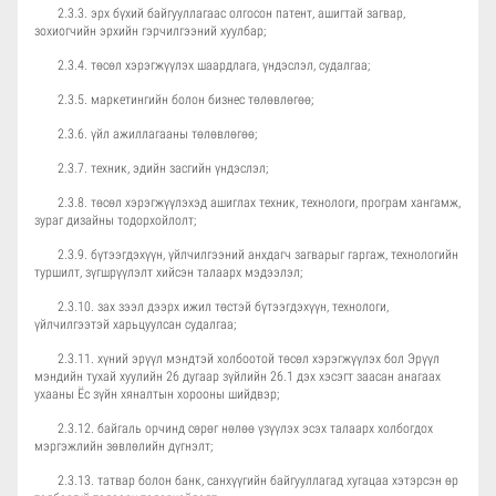
2.3.3. эрх бүхий байгууллагаас олгосон патент, ашигтай загвар,
зохиогчийн эрхийн гэрчилгээний хуулбар;
2.3.4. төсөл хэрэгжүүлэх шаардлага, үндэслэл, судалгаа;
2.3.5. маркетингийн болон бизнес төлөвлөгөө;
2.3.6. үйл ажиллагааны төлөвлөгөө;
2.3.7. техник, эдийн засгийн үндэслэл;
2.3.8. төсөл хэрэгжүүлэхэд ашиглах техник, технологи, програм хангамж,
зураг дизайны тодорхойлолт;
2.3.9. бүтээгдэхүүн, үйлчилгээний анхдагч загварыг гаргаж, технологийн
туршилт, зүгшрүүлэлт хийсэн талаарх мэдээлэл;
2.3.10. зах зээл дээрх ижил төстэй бүтээгдэхүүн, технологи,
үйлчилгээтэй харьцуулсан судалгаа;
2.3.11. хүний эрүүл мэндтэй холбоотой төсөл хэрэгжүүлэх бол Эрүүл
мэндийн тухай хуулийн 26 дугаар зүйлийн 26.1 дэх хэсэгт заасан анагаах
ухааны Ёс зүйн хяналтын хорооны шийдвэр;
2.3.12. байгаль орчинд сөрөг нөлөө үзүүлэх эсэх талаарх холбогдох
мэргэжлийн зөвлөлийн дүгнэлт;
2.3.13. татвар болон банк, санхүүгийн байгууллагад хугацаа хэтэрсэн өр