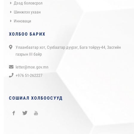
Дээд боловсрол
Шинжлэх ухаан
Инноваци
ХОЛБОО БАРИХ
Улаанбаатар хот, Сүхбаатар дүүрэг, Бага тойруу-44, Засгийн
газрын III байр
letter@moe.gov.mn
+976 51-262227
СОШИАЛ ХОЛБООСУУД