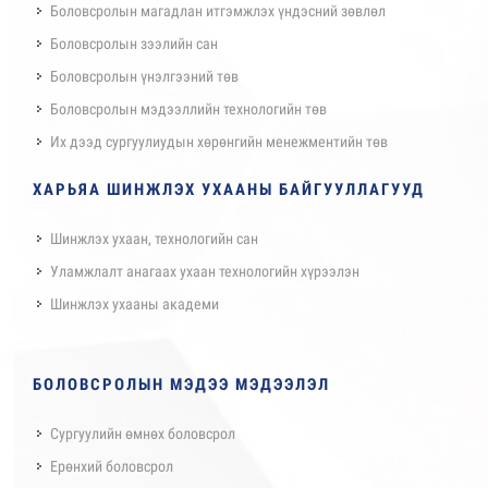
Боловсролын магадлан итгэмжлэх үндэсний зөвлөл
Боловсролын зээлийн сан
Боловсролын үнэлгээний төв
Боловсролын мэдээллийн технологийн төв
Их дээд сургуулиудын хөрөнгийн менежментийн төв
ХАРЬЯА ШИНЖЛЭХ УХААНЫ БАЙГУУЛЛАГУУД
Шинжлэх ухаан, технологийн сан
Уламжлалт анагаах ухаан технологийн хүрээлэн
Шинжлэх ухааны академи
БОЛОВСРОЛЫН МЭДЭЭ МЭДЭЭЛЭЛ
Сургуулийн өмнөх боловсрол
Ерөнхий боловсрол