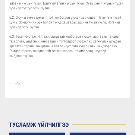
албаны нууцын тухай, Байгууллагын нууцын тухай, Хувь хүний нууцын тухай
хуулиар тус тус зохицуулна.
6.2. Оюуны өмч эзэмшигчтэй холбогдон үүссэн харилцааг Патентын тухай
хууль, Зохиогчийн эрх болон түүнд хамаарах эрхийн тухай хууль, Иргэний
хуулиар зохицуулна.
6.3. Төсөл бүртгэх үйл ажиллагаатай холбогдон үүссэн маргааныг өндөр
технологи, үндэсний инновацийн тогтолцоог бүрдүүлэх, хөгжүүлэх асуудал
эрхэлсэн төрийн захиргааны төв байгууллага хүлээн авч шийдвэрлэнэ.
Гомдол гаргагч шийдвэрийг эс зөвшөөрсөн тохиолдолд шүүхээр
шийдвэрлүүлнэ.
------о0о------
ТУСЛАМЖ ҮЙЛЧИЛГЭЭ