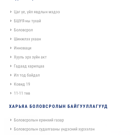
Цаг үе, үйл явдлын мэдээ
БШУЯ-ны тухай
Боловсрол
Шинжлэх ухаан
Инноваци
Хууль эрх зүйн акт
Гадаад харилцаа
Ил тод байдал
Ковид 19
11-11 төв
ХАРЬЯА БОЛОВСРОЛЫН БАЙГУУЛЛАГУУД
Боловсролын ерөнхий газар
Боловсролын судалгааны үндэсний хүрээлэн