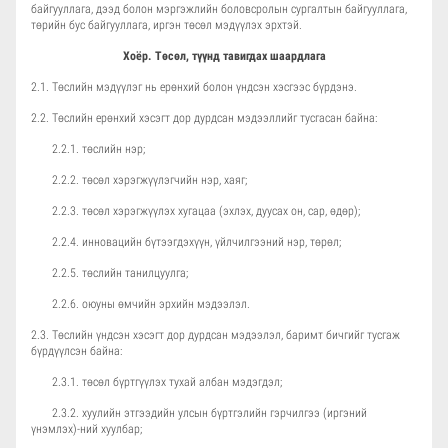
байгууллага, дээд болон мэргэжлийн боловсролын сургалтын байгууллага,
төрийн бус байгууллага, иргэн төсөл мэдүүлэх эрхтэй.
Хоёр. Төсөл, түүнд тавигдах шаардлага
2.1. Төслийн мэдүүлэг нь ерөнхий болон үндсэн хэсгээс бүрдэнэ.
2.2. Төслийн ерөнхий хэсэгт дор дурдсан мэдээллийг тусгасан байна:
2.2.1. төслийн нэр;
2.2.2. төсөл хэрэгжүүлэгчийн нэр, хаяг;
2.2.3. төсөл хэрэгжүүлэх хугацаа (эхлэх, дуусах он, сар, өдөр);
2.2.4. инновацийн бүтээгдэхүүн, үйлчилгээний нэр, төрөл;
2.2.5. төслийн танилцуулга;
2.2.6. оюуны өмчийн эрхийн мэдээлэл.
2.3. Төслийн үндсэн хэсэгт дор дурдсан мэдээлэл, баримт бичгийг тусгаж
бүрдүүлсэн байна:
2.3.1. төсөл бүртгүүлэх тухай албан мэдэгдэл;
2.3.2. хуулийн этгээдийн улсын бүртгэлийн гэрчилгээ (иргэний
үнэмлэх)-ний хуулбар;