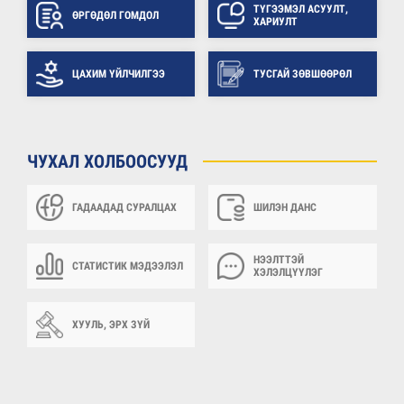
ТҮГЭЭМЭЛ АСУУЛТ,
ӨРГӨДӨЛ ГОМДОЛ
ХАРИУЛТ
ЦАХИМ ҮЙЛЧИЛГЭЭ
ТУСГАЙ ЗӨВШӨӨРӨЛ
ЧУХАЛ ХОЛБООСУУД
ГАДААДАД СУРАЛЦАХ
ШИЛЭН ДАНС
НЭЭЛТТЭЙ
СТАТИСТИК МЭДЭЭЛЭЛ
ХЭЛЭЛЦҮҮЛЭГ
ХУУЛЬ, ЭРХ ЗҮЙ