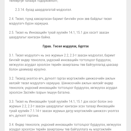
төлбөргүй талаарх тодорхойлолт;
2.3.14. бусад шаардлагатай мэдээлэл.
2.4. Төсөл, түүнд хавсаргасан баримт бичгийн үнэн зөв байдлыг төсөл
мэдүүлэгч бүрэн хариуцна.
2.5. Төсөл нь Инновацийн тухай хуулийн 14.1, 15.1 дэх хэсэгт заасан
шаардлагыг хангасан байна.
Гурав. Төсөл мэдүүлэх, бүртгэх
3.1. Төсөл мэдүүлэгч нь энэ журмын 2.2, 2.3-т заасан мэдээлэл, баримт
бичгийг өндөр технологи, үндэсний инновацийн тогтолцоог бүрдүүлэх,
хөгжүүлэх асуудал эрхэлсэн төрийн захиргааны төв байгууллагад цаасаар
болон цахимаар ирүүлнэ.
3.2. Төсөлд үнэлгээ өгч, дүгнэлт гаргах мэргэжлийн шинжээчийн ажлын
хөлсийг төсөл мэдүүлэгч хариуцна. Шинжээчийн ажлын хөлсийг өндөр
технологи, үндэсний инновацийн тогтолцоог бүрдүүлэх, хөгжүүлэх асуудал
эрхэлсэн Засгийн газрын гишүүн батална.
3.3. Төсөл нь Инновацийн тухай хуулийн 14.1, 15.1 дэх хэсэг болон энэ
журмын 2.2, 2.3-т заасан шаардлагыг хангасан эсэх талаар Инновацийн
тухай хуулийн 7.1.14-т заасан журмын дагуу мэргэжлийн шинжээч үнэлгээ
өгч, дүгнэлт гаргана.
3.4. Өндөр технологи, үндэсний инновацийн тогтолцоог бүрдүүлэх, хөгжүүлэх
асуудал эрхэлсэн төрийн захиргааны төв байгууллага нь мэргэжлийн