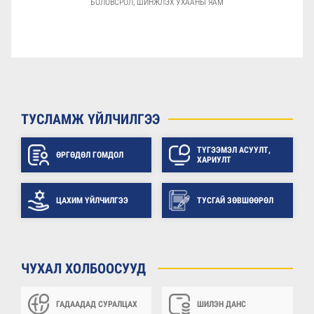
БОЛОВСРОЛ, ШИНЖЛЭХ УХААНЫ ЯАМ
ТУСЛАМЖ ҮЙЛЧИЛГЭЭ
ТҮГЭЭМЭЛ АСУУЛТ,
ӨРГӨДӨЛ ГОМДОЛ
ХАРИУЛТ
ЦАХИМ ҮЙЛЧИЛГЭЭ
ТУСГАЙ ЗӨВШӨӨРӨЛ
ЧУХАЛ ХОЛБООСУУД
ГАДААДАД СУРАЛЦАХ
ШИЛЭН ДАНС