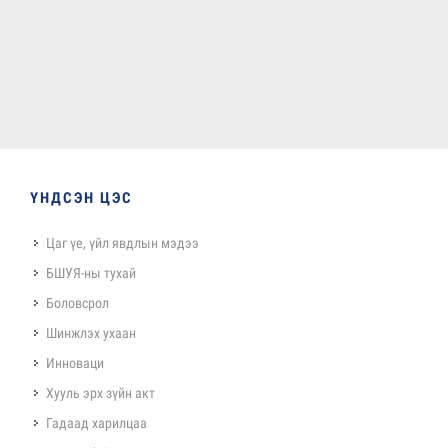
ҮНДСЭН ЦЭС
Цаг үе, үйл явдлын мэдээ
БШУЯ-ны тухай
Боловсрол
Шинжлэх ухаан
Инноваци
Хууль эрх зүйн акт
Гадаад харилцаа