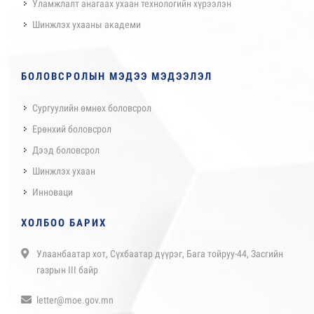
Уламжлалт анагаах ухаан технологийн хүрээлэн
Шинжлэх ухааны академи
БОЛОВСРОЛЫН МЭДЭЭ МЭДЭЭЛЭЛ
Сургуулийн өмнөх боловсрол
Ерөнхий боловсрол
Дээд боловсрол
Шинжлэх ухаан
Инноваци
ХОЛБОО БАРИХ
Улаанбаатар хот, Сүхбаатар дүүрэг, Бага тойруу-44, Засгийн
газрын III байр
letter@moe.gov.mn