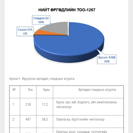
Хүснэгт. Ирүүлсэн өргөдөл, гомдлын агуулга.
№
Тоо
Хувь
Өргөдөл гомдлын агуулга
Хууль эрх зүй, бодлого, үйл ажиллагааны
1
218
17,2
чиглэлээр
2
487
38,5
Лавлагаа, бүртгэлийн чиглэлээр
Оюутны зээл, тусламж, тэтгэлгийн