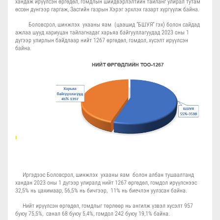
хандаж ирүүлсэн өргөдөл, гомдлын шийдвэрлэлтийн тайланг улирал тутам
өссөн дүнгээр гаргаж, Засгийн газрын Хэрэг эрхлэх газарт хүргүүлж байна.
Боловсрол, шинжлэх ухааны яам (цаашид “БШУЯ” гэх) болон сайдад
ажлаа шууд хариуцан тайлагнадаг харьяа байгууллагуудад
2023 оны
1
дүгээр улирлын байдлаар нийт 1267 өргөдөл, гомдол, хүсэлт ирүүлсэн
байна.
Иргэдээс Боловсрол, шинжлэх ухааны яам болон албан тушаалтанд
хандан
2023 оны 1 дүгээр улиралд нийт 1267 өргөдөл, гомдол ирүүлснээс
32,5% нь цахимаар, 56,5% нь бичгээр, 11% нь биечлэн уулзсан байна.
Нийт ирүүлсэн өргөдөл, гомдлыг төрлөөр нь ангилж үзвэл хүсэлт 957
буюу 75,5%, санал 68 буюу 5,4%, гомдол 242 буюу 19,1% байна.