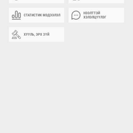
НЭЭЛТТЭЙ
СТАТИСТИК МЭДЭЭЛЭЛ
ХЭЛЭЛЦҮҮЛЭГ
ХУУЛЬ, ЭРХ ЗҮЙ