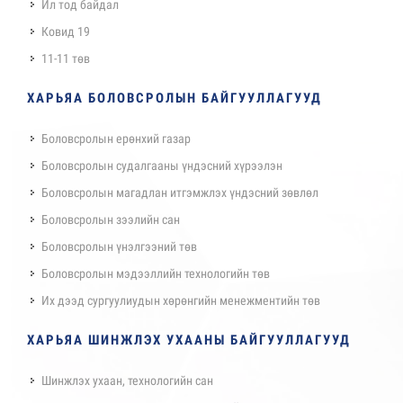
Ил тод байдал
Ковид 19
11-11 төв
ХАРЬЯА БОЛОВСРОЛЫН БАЙГУУЛЛАГУУД
Боловсролын ерөнхий газар
Боловсролын судалгааны үндэсний хүрээлэн
Боловсролын магадлан итгэмжлэх үндэсний зөвлөл
Боловсролын зээлийн сан
Боловсролын үнэлгээний төв
Боловсролын мэдээллийн технологийн төв
Их дээд сургуулиудын хөрөнгийн менежментийн төв
ХАРЬЯА ШИНЖЛЭХ УХААНЫ БАЙГУУЛЛАГУУД
Шинжлэх ухаан, технологийн сан