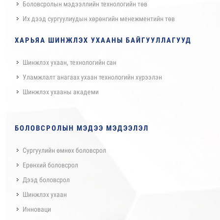
Боловсролын мэдээллийн технологийн төв
Их дээд сургуулиудын хөрөнгийн менежментийн төв
ХАРЬЯА ШИНЖЛЭХ УХААНЫ БАЙГУУЛЛАГУУД
Шинжлэх ухаан, технологийн сан
Уламжлалт анагаах ухаан технологийн хүрээлэн
Шинжлэх ухааны академи
БОЛОВСРОЛЫН МЭДЭЭ МЭДЭЭЛЭЛ
Сургуулийн өмнөх боловсрол
Ерөнхий боловсрол
Дээд боловсрол
Шинжлэх ухаан
Инноваци