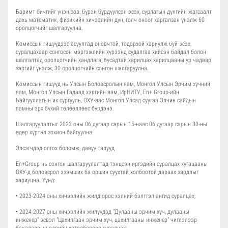
Баримт бичгийг үнэн зөв, бүрэн бүрдүүлсэн эсэх, сурлагын дүнгийн жагсаалт
дахь математик, физикийн хичээлийн дүн, голч оноог харгалзан үнэлж 60
оролцогчийг шалгаруулна.
Комиссын гишүүдээс асуултад оновчтой, тодорхой хариулж буй эсэх,
суралцахаар сонгосон мэргэжлийн хүрээнд судалгаа хийсэн байдал болон
шалгалтад оролцогчийн хандлага, бусадтай харилцах харилцааны ур чадвар
зэргийг үнэлж, 30 оролцогчийн сонгон шалгаруулна.
Комиссын гишүүд нь Улсын Боловсролын яам, Монгол Улсын Эрчим хүчний
яам, Монгол Улсын Гадаад хэргийн яам, ИрНИТУ, En+ Group-ийн
Байгууллагын их сургууль, ОХУ-аас Монгол Улсад суугаа Элчин сайдын
яамны эрх бүхий төлөөллөөс бүрдэнэ.
Шалгаруулалтыг 2023 оны 06 дугаар сарын 15-наас 06 дугаар сарын 30-ны
өдөр хүртэл зохион байгуулна.
Элсэгчдэд олгох боломж, давуу талууд
En+Group нь сонгон шалгаруулалтад тэнцсэн иргэдийн суралцах хугацааны
ОХУ-д боловсрол эзэмших ба оршин суухтай холбоотой дараах зардлыг
хариуцна. Үүнд:
• 2023-2024 оны хичээлийн жилд орос хэлний бэлтгэл ангид суралцах;
• 2024-2027 оны хичээлийн жилүүдэд "Дулааны эрчим хүч, дулааны
инженер" эсвэл "Цахилгаан эрчим хүч, цахилгааны инженер" чиглэлээр