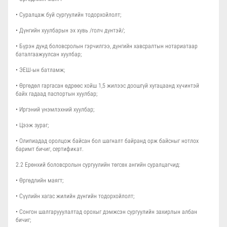
• Суралцаж буй сургуулийн тодорхойлолт;
• Дүнгийн хуулбарын эх хувь /голч дүнтэй/;
• Бүрэн дунд боловсролын гэрчилгээ, дүнгийн хавсралтын нотариатаар
баталгаажуулсан хуулбар;
• ЭЕШ-ын батламж;
• Өргөдөл гаргасан өдрөөс хойш 1,5 жилээс доошгүй хугацаанд хүчинтэй
байх гадаад паспортын хуулбар;
• Иргэний үнэмлэхний хуулбар;
• Цээж зураг;
• Олипиадад оролцож байсан бол шагналт байранд орж байсныг нотлох
баримт бичиг, сертификат.
2.2 Ерөнхий боловсролын сургуулийн төгсөх ангийн суралцагчид:
• Өргөдлийн маягт;
• Сүүлийн хагас жилийн дүнгийн тодорхойлолт;
• Сонгон шалгарууулалтад орохыг дэмжсэн сургуулийн захирлын албан
бичиг;