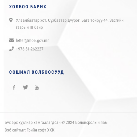
ХОЛБОО БАРИХ
Улаанбаатар хот, Сүхбаатар дүүрэг, Бага тойруу-44, Засгийн
газрын III байр
letter@moe.gov.mn
+976 51-262227
СОШИАЛ ХОЛБООСУУД
Бүх эрх хуулиар хамгаалагдсан © 2024 Боловсролын яам
Вэб сайт
ыг:
Грийн софт ХХК