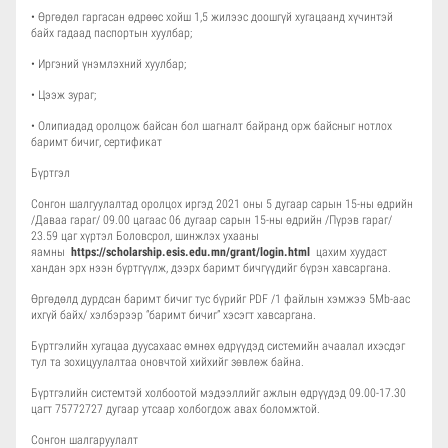
• Өргөдөл гаргасан өдрөөс хойш 1,5 жилээс доошгүй хугацаанд хүчинтэй
байх гадаад паспортын хуулбар;
• Иргэний үнэмлэхний хуулбар;
• Цээж зураг;
• Олипиадад оролцож байсан бол шагналт байранд орж байсныг нотлох
баримт бичиг, сертификат
Бүртгэл
Сонгон шалгуулалтад оролцох иргэд 2021 оны 5 дугаар сарын 15-ны өдрийн
/Даваа гараг/ 09.00 цагаас 06 дугаар сарын 15-ны өдрийн /Пүрэв гараг/
23.59 цаг хүртэл Боловсрол, шинжлэх ухааны
яамны
https://scholarship.esis.edu.mn/grant/login.html
цахим хуудаст
хандан эрх нээн бүртгүүлж, дээрх баримт бичгүүдийг бүрэн хавсаргана.
Өргөдөлд дурдсан баримт бичиг тус бүрийг PDF /1 файлын хэмжээ 5Mb-аас
ихгүй байх/ хэлбэрээр “баримт бичиг” хэсэгт хавсаргана.
Бүртгэлийн хугацаа дуусахаас өмнөх өдрүүдэд системийн ачаалал ихэсдэг
тул та зохицуулалтаа оновчтой хийхийг зөвлөж байна.
Бүртгэлийн системтэй холбоотой мэдээллийг ажлын өдрүүдэд 09.00-17.30
цагт 75772727 дугаар утсаар холбогдож авах боломжтой.
Сонгон шалгаруулалт