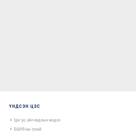
ҮНДСЭН ЦЭС
Цаг үе, үйл явдлын мэдээ
БШУЯ-ны тухай