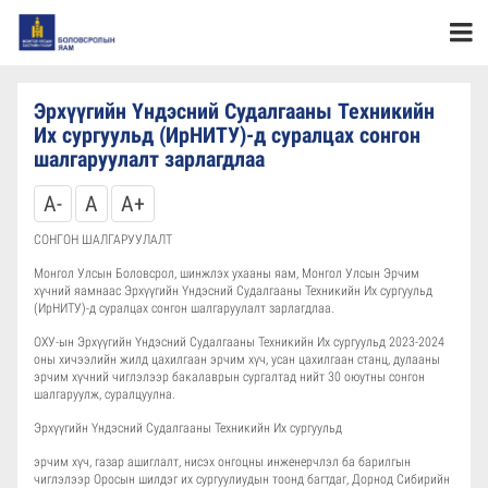
Эрхүүгийн Үндэсний Судалгааны Техникийн
Их сургуульд (ИрНИТУ)-д суралцах сонгон
шалгаруулалт зарлагдлаа
A-
A
A+
СОНГОН ШАЛГАРУУЛАЛТ
Монгол Улсын Боловсрол, шинжлэх ухааны яам, Монгол Улсын Эрчим
хүчний яамнаас Эрхүүгийн Үндэсний Судалгааны Техникийн Их сургуульд
(ИрНИТУ)-д суралцах сонгон шалгаруулалт зарлагдлаа.
ОХУ-ын Эрхүүгийн Үндэсний Судалгааны Техникийн Их сургуульд 2023-2024
оны хичээлийн жилд цахилгаан эрчим хүч, усан цахилгаан станц, дулааны
эрчим хүчний чиглэлээр бакалаврын сургалтад нийт 30 оюутны сонгон
шалгаруулж, суралцуулна.
Эрхүүгийн Үндэсний Судалгааны Техникийн Их сургуульд
эрчим хүч, газар ашиглалт, нисэх онгоцны инженерчлэл ба барилгын
чиглэлээр Оросын шилдэг их сургуулиудын тоонд багтдаг, Дорнод Сибирийн