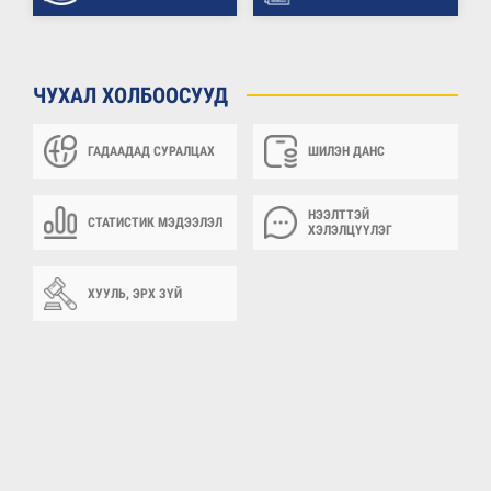
ЧУХАЛ ХОЛБООСУУД
ГАДААДАД СУРАЛЦАХ
ШИЛЭН ДАНС
НЭЭЛТТЭЙ
СТАТИСТИК МЭДЭЭЛЭЛ
ХЭЛЭЛЦҮҮЛЭГ
ХУУЛЬ, ЭРХ ЗҮЙ