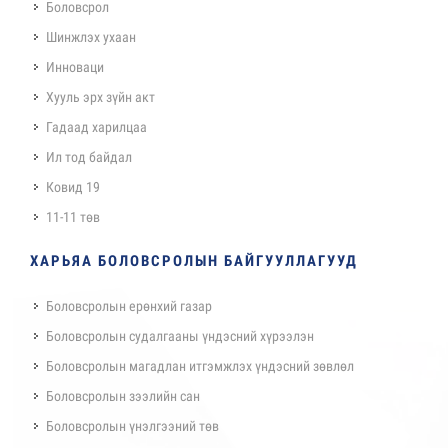
Боловсрол
Шинжлэх ухаан
Инноваци
Хууль эрх зүйн акт
Гадаад харилцаа
Ил тод байдал
Ковид 19
11-11 төв
ХАРЬЯА БОЛОВСРОЛЫН БАЙГУУЛЛАГУУД
Боловсролын ерөнхий газар
Боловсролын судалгааны үндэсний хүрээлэн
Боловсролын магадлан итгэмжлэх үндэсний зөвлөл
Боловсролын зээлийн сан
Боловсролын үнэлгээний төв