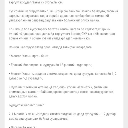
тэргүүлэх судалгааны их сургууль юм.
Тус сонгон шалгаруулалтыг En+ Group санаачилан зохион байгуулж, төслийн
зардлыг хариуцахаас гадна өөрийн дадлагын талбар болох компаний
үйлдвэрлэлийн байранд дадлага хийх боломжийг олгож байна.
En+ Group бол нүүрстөрөгч багатай хөнгөн цагаан ба сэргээгдэх эрчим
хүчний үйлдвэрлэлээр дэлхийд тэргүүлэгч бөгөөд ОХУ-ын нийт цахилгаан
эрчим хүчний 7 орчим хувийг үйлдвэрлэдэг компани юм.
Сонгон шалгаруулалтад оролцогчдод тавигдах шаардлага
• Монгол Улсын иргэн байх;
• Ерөнхий боловсролын сургуулийн 12-р ангийн суралцагч;
• Монгол Улсын магадлан итгэмжлэгдсэн их, дээд сургууль, коллежийн 1, 2
дугаар ангид суралцагч;
• Сүүлийн 2 жилийн хугацаанд Улс, олон улсын математик, физикийн
олимпиадын шагналт байранд орсон оролцогчид сонгон шалгаруулалтад
давуу эрхтэй болно.
Бүрдүүлэх баримт бичиг
2.1 Монгол Улсын магадлан итгэмжлэгдсэн их, дээд сургуулийн 1-2 дугаар
дамжаанд суралцаж байгаа суралцагчид:
• Өргөдлийн маягт