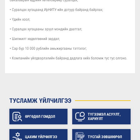
бакалаврын өдрийн хөтөлбөрөөр суралцах;
• Суралцах хугацаанд ИрНИТУ-ийн дотуур байранд байрлах;
• Үдийн хоол;
• Суралцах хугацааны эрүүл мэндийн даатгал;
• Шилжилт хөдөлгөөний зардал;
• Сар бүр 10 000 рублийн амьжиргааны тэтгэлэг;
• Компанийн үйлдвэрлэлийн байранд дадлага хийх боломж тус тус олгоно.
ТУСЛАМЖ ҮЙЛЧИЛГЭЭ
ТҮГЭЭМЭЛ АСУУЛТ,
ӨРГӨДӨЛ ГОМДОЛ
ХАРИУЛТ
ЦАХИМ ҮЙЛЧИЛГЭЭ
ТУСГАЙ ЗӨВШӨӨРӨЛ