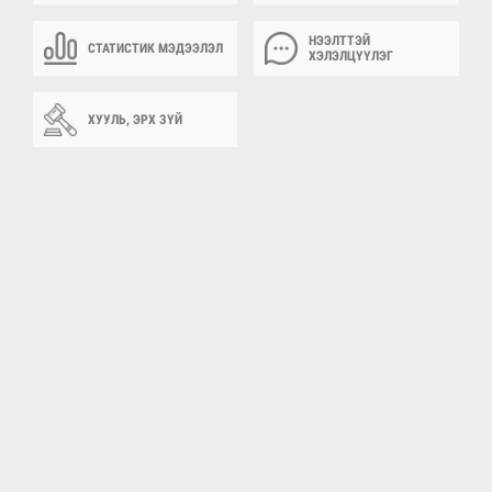
НЭЭЛТТЭЙ
СТАТИСТИК МЭДЭЭЛЭЛ
ХЭЛЭЛЦҮҮЛЭГ
ХУУЛЬ, ЭРХ ЗҮЙ