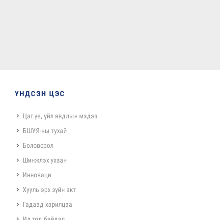
ҮНДСЭН ЦЭС
Цаг үе, үйл явдлын мэдээ
БШУЯ-ны тухай
Боловсрол
Шинжлэх ухаан
Инноваци
Хууль эрх зүйн акт
Гадаад харилцаа
Ил тод байдал