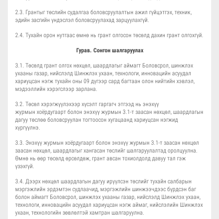
2.3. Грантыг төслийн судалгаа боловсруулалтын ажил гүйцэтгэх, техник,
эдийн засгийн үндэслэл боловсруулахад зарцуулахгүй.
2.4. Тухайн орон нутгаас өмнө нь грант олгосон төсөлд дахин грант олгохгүй.
Гурав. Сонгон шалгаруулах
3.1. Төсөлд грант олгох нөхцөл, шаардлагыг аймагт Боловсрол, шинжлэх
ухааны газар, нийслэлд Шинжлэх ухаан, технологи, инновацийн асуудал
хариуцсан нэгж тухайн оны 09 дүгээр сард багтаан олон нийтийн хэвлэл,
мэдээллийн хэрэгслээр зарлана.
3.2. Төсөл хэрэгжүүлэхээр хүсэлт гаргагч этгээд нь энэхүү
журмын хоёрдугаарт болон энэхүү журмын 3.1-т заасан нөхцөл, шаардлагын
дагуу төслөө боловсруулан тогтоосон хугацаанд хариуцсан нэгжид
хүргүүлнэ.
3.3. Энэхүү журмын хоёрдугаарт болон энэхүү журмын 3.1-т заасан нөхцөл
заасан нөхцөл, шаардлагыг хангасан төслийг шалгаруулалтад оролцуулна.
Өмнө нь өөр төсөлд өрсөлдөж, грант авсан тохиолдолд давуу тал гэж
үзэхгүй.
3.4. Дээрх нөхцөл шаардлагын дагуу ирүүлсэн төслийг тухайн салбарын
мэргэжлийн эрдэмтэн судлаачид, мэргэжлийн шинжээчдээс бүрдсэн баг
болон аймагт Боловсрол, шинжлэх ухааны газар, нийслэлд Шинжлэх ухаан,
технологи, инновацийн асуудал хариуцсан нэгж аймаг, нийслэлийн Шинжлэх
ухаан, технологийн зөвлөлтэй хамтран шалгаруулна.