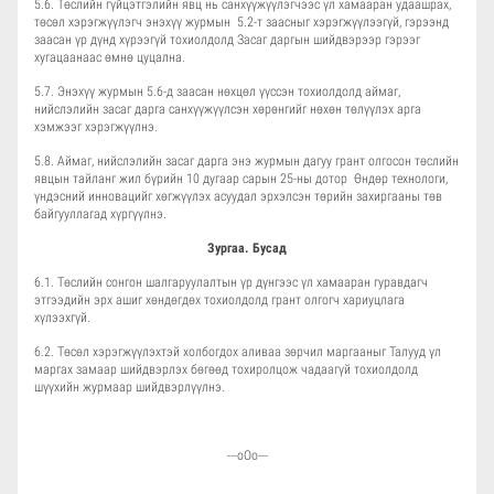
5.6. Төслийн гүйцэтгэлийн явц нь санхүүжүүлэгчээс үл хамааран удаашрах,
төсөл хэрэгжүүлэгч энэхүү журмын 5.2-т заасныг хэрэгжүүлээгүй, гэрээнд
заасан үр дүнд хүрээгүй тохиолдолд Засаг даргын шийдвэрээр гэрээг
хугацаанаас өмнө цуцална.
5.7. Энэхүү журмын 5.6-д заасан нөхцөл үүссэн тохиолдолд аймаг,
нийслэлийн засаг дарга санхүүжүүлсэн хөрөнгийг нөхөн төлүүлэх арга
хэмжээг хэрэгжүүлнэ.
5.8. Аймаг, нийслэлийн засаг дарга энэ журмын дагуу грант олгосон төслийн
явцын тайланг жил бүрийн 10 дугаар сарын 25-ны дотор Өндөр технологи,
үндэсний инновацийг хөгжүүлэх асуудал эрхэлсэн төрийн захиргааны төв
байгууллагад хүргүүлнэ.
Зургаа. Бусад
6.1. Төслийн сонгон шалгаруулалтын үр дүнгээс үл хамааран гуравдагч
этгээдийн эрх ашиг хөндөгдөх тохиолдолд грант олгогч хариуцлага
хүлээхгүй.
6.2. Төсөл хэрэгжүүлэхтэй холбогдох аливаа зөрчил маргааныг Талууд үл
маргах замаар шийдвэрлэх бөгөөд тохиролцож чадаагүй тохиолдолд
шүүхийн журмаар шийдвэрлүүлнэ.
---оОо---