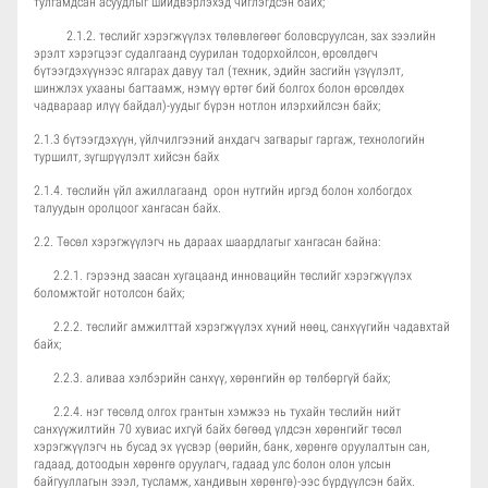
тулгамдсан асуудлыг шийдвэрлэхэд чиглэгдсэн байх;
2.1.2. төслийг хэрэгжүүлэх төлөвлөгөөг боловсруулсан, зах зээлийн
эрэлт хэрэгцээг судалгаанд суурилан тодорхойлсон, өрсөлдөгч
бүтээгдэхүүнээс ялгарах давуу тал (техник, эдийн засгийн үзүүлэлт,
шинжлэх ухааны багтаамж, нэмүү өртөг бий болгох болон өрсөлдөх
чадвараар илүү байдал)-уудыг бүрэн нотлон илэрхийлсэн байх;
2.1.3 бүтээгдэхүүн, үйлчилгээний анхдагч загварыг гаргаж, технологийн
туршилт, зүгшрүүлэлт хийсэн байх
2.1.4. төслийн үйл ажиллагаанд орон нутгийн иргэд болон холбогдох
талуудын оролцоог хангасан байх.
2.2. Төсөл хэрэгжүүлэгч нь дараах шаардлагыг хангасан байна:
2.2.1. гэрээнд заасан хугацаанд инновацийн төслийг хэрэгжүүлэх
боломжтойг нотолсон байх;
2.2.2. төслийг амжилттай хэрэгжүүлэх хүний нөөц, санхүүгийн чадавхтай
байх;
2.2.3. аливаа хэлбэрийн санхүү, хөрөнгийн өр төлбөргүй байх;
2.2.4. нэг төсөлд олгох грантын хэмжээ нь тухайн төслийн нийт
санхүүжилтийн 70 хувиас ихгүй байх бөгөөд үлдсэн хөрөнгийг төсөл
хэрэгжүүлэгч нь бусад эх үүсвэр (өөрийн, банк, хөрөнгө оруулалтын сан,
гадаад, дотоодын хөрөнгө оруулагч, гадаад улс болон олон улсын
байгууллагын зээл, тусламж, хандивын хөрөнгө)-ээс бүрдүүлсэн байх.