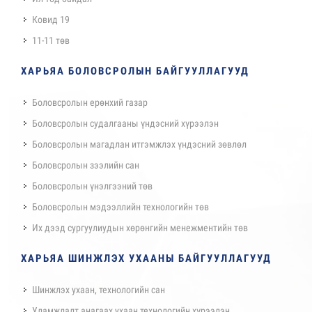
Ковид 19
11-11 төв
ХАРЬЯА БОЛОВСРОЛЫН БАЙГУУЛЛАГУУД
Боловсролын ерөнхий газар
Боловсролын судалгааны үндэсний хүрээлэн
Боловсролын магадлан итгэмжлэх үндэсний зөвлөл
Боловсролын зээлийн сан
Боловсролын үнэлгээний төв
Боловсролын мэдээллийн технологийн төв
Их дээд сургуулиудын хөрөнгийн менежментийн төв
ХАРЬЯА ШИНЖЛЭХ УХААНЫ БАЙГУУЛЛАГУУД
Шинжлэх ухаан, технологийн сан
Уламжлалт анагаах ухаан технологийн хүрээлэн