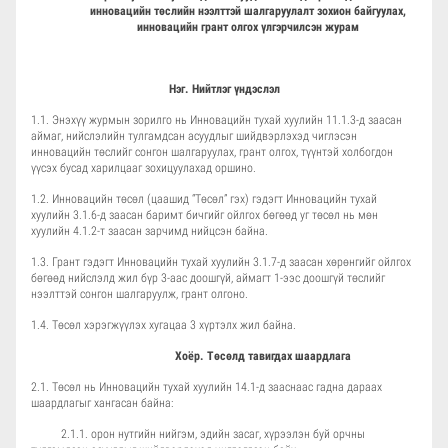
инновацийн төслийн нээлттэй шалгаруулалт зохион байгуулах,
инновацийн грант олгох үлгэрчилсэн журам
Нэг. Нийтлэг үндэслэл
1.1. Энэхүү журмын зорилго нь Инновацийн тухай хуулийн 11.1.3-д заасан
аймаг, нийслэлийн тулгамдсан асуудлыг шийдвэрлэхэд чиглэсэн
инновацийн төслийг сонгон шалгаруулах, грант олгох, түүнтэй холбогдон
үүсэх бусад харилцааг зохицуулахад оршино.
1.2. Инновацийн төсөл (цаашид “Төсөл” гэх) гэдэгт Инновацийн тухай
хуулийн 3.1.6-д заасан баримт бичгийг ойлгох бөгөөд уг төсөл нь мөн
хуулийн 4.1.2-т заасан зарчимд нийцсэн байна.
1.3. Грант гэдэгт Инновацийн тухай хуулийн 3.1.7-д заасан хөрөнгийг ойлгох
бөгөөд нийслэлд жил бүр 3-аас доошгүй, аймагт 1-ээс доошгүй төслийг
нээлттэй сонгон шалгаруулж, грант олгоно.
1.4. Төсөл хэрэгжүүлэх хугацаа 3 хүртэлх жил байна.
Хоёр. Төсөлд тавигдах шаардлага
2.1. Төсөл нь Инновацийн тухай хуулийн 14.1-д зааснаас гадна дараах
шаардлагыг хангасан байна:
2.1.1. орон нутгийн нийгэм, эдийн засаг, хүрээлэн буй орчны