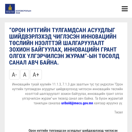
“ОРОН НУТГИЙН ТУЛГАМДСАН АСУУДЛЫГ
ШИЙДВЭРЛЭХЭД ЧИГЛЭСЭН ИННОВАЦИЙН
ТӨСЛИЙН НЭЭЛТТЭЙ ШАЛГАРУУЛАЛТ
ЗОХИОН БАЙГУУЛАХ, ИННОВАЦИЙН ГРАНТ
ОЛГОХ ҮЛГЭРЧИЛСЭН ЖУРАМ”-ЫН ТӨСӨЛД
САНАЛ АВЧ БАЙНА.
A-
A
A+
Инновацийн тухай хуулийн 11.1.3, 7.1.3 дах заалтын тус тус үндэслэн “Орон
нутгийн тулгамдсан асуудлыг шийдвэрлэхэд чиглэсэн инновацийн төслийн
нээлттэй шалгаруулалт зохион байгуулах, инновацийн грант олгох
үлгэрчилсэн журам”-ын төсөлд санал авч байна. Та бүхэн журамтай
танилцан саналаа
uribold@mecs.gov.mn
хаягаар ирүүлнэ үү.
Төсөл
Орон нутгийн тулгамдсан асуудлыг шийдвэрлэхэд чиглэсэн