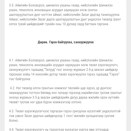
3.5. Аймгийн Боловсрол, шинжлэх ухааны газар, нийслэлийн Шинжлэх
ухаан, технологи, инновацын асуудал хариуцсан нэгж сонгон
шалгаруулалтын дүнг нэгтгэн аймаг, нийслэлийн Засаг даргад танилцуулна.
Аймаг, нийслэлийн Засаг дарга шалгаруулалтын дүнг үндэслэн төсөлд грант
олгох тухай шийдвэрийг тухайн оны 10 дугаар сард багтаан гаргана.
Дөрөв. Гэрээ байгуулах, санхүүжүүлэх
4.1. Аймгийн Боловсрол, шинжлэх ухааны газар, нийслэлийн Шинжлэх
ухаан, технологи, инновацийн асуудал хариуцсан нэгж төсөл хэрэгжүүлэгч,
санхүүжүүлэгч /цаашид “Талууд” гэх/ энэхүү журмын 2.6-д заасан шийдвэр
гарснаас хойш 14 хоногийн дотор төсөл хэрэгжүүлэх гэрээ /цаашид “Гэрээ”
гэх/ байгуулна.
4.2. Нэг төсөлд олгох грантын хэмжээг төслийн цар хүрээ, үр дүнгээс
хамааруулан тогтоох бөгөөд энэ талаар гэрээнд нарийвчлан тусгаж грантыг
энэхүү журмын 3.5-д заасан шийдвэрийн дагуу дараа жилийн орон нутгийн
төсөвт тусгаж нэг удаа бүрэн хэмжээгээр олгоно.
4.3. Төсөл хэрэгжүүлэгчээс гаргасан гэрээ сунгуулах хүсэлтийг үндэслэлтэй
гэж үзвэл Засаг даргын шийдвэрээр 1 /нэг/ жилийн хугацаагаар сунгаж
болно.
4.4. Төсөл хэрэгжүүлэгч нь гэрээгээр хүлээсэн үүргээ өөр этгээдэд