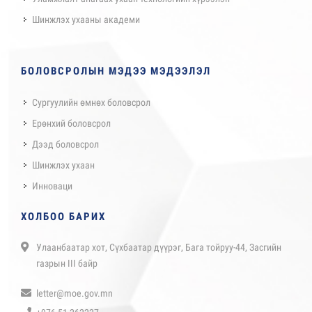
Шинжлэх ухааны академи
БОЛОВСРОЛЫН МЭДЭЭ МЭДЭЭЛЭЛ
Сургуулийн өмнөх боловсрол
Ерөнхий боловсрол
Дээд боловсрол
Шинжлэх ухаан
Инноваци
ХОЛБОО БАРИХ
Улаанбаатар хот, Сүхбаатар дүүрэг, Бага тойруу-44, Засгийн
газрын III байр
letter@moe.gov.mn