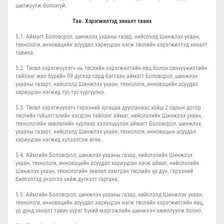
шилжүүлж болохгүй.
Тав. Хэрэгжилтэд хяналт тавих
5.1. Аймагт Боловсрол, шинжлэх ухааны газар, нийслэлд Шинжлэх ухаан,
технологи, инновацийн асуудал хариуцсан нэгж төслийн хэрэгжилтэд хяналт
тавина.
5.2. Төсөл хэрэгжүүлэгч нь төслийн хэрэгжилтийн явц болон санхүүжилтийн
тайланг жил бүрийн 09 дүгээр сард багтаан аймагт Боловсрол, шинжлэх
ухааны газарт, нийслэлд Шинжлэх ухаан, технологи, инновацийн асуудал
хариуцсан нэгжид тус тус хүргүүлнэ.
5.3. Төсөл хэрэгжүүлэгч гэрээний хугацаа дууссанаас хойш 2 сарын дотор
төслийн гүйцэтгэлийн нэгдсэн тайланг аймаг, нийслэлийн Шинжлэх ухаан,
технологийн зөвлөлийн хурлаар хэлэлцүүлэн аймагт Боловсрол, шинжлэх
ухааны газарт, нийслэлд Шинжлэх ухаан, технологи, инновацын асуудал
хариуцсан нэгжид хүлээлгэж өгнө.
5.4. Аймгийн Боловсрол, шинжлэх ухааны газар, нийслэлийн Шинжлэх
ухаан, технологи, инновацийн асуудал хариуцсан нэгж аймаг, нийслэлийн
Шинжлэх ухаан, технологийн зөвлөл хамтран төслийн үр дүн, гэрээний
биелэлтэд үнэлгээ хийж дүгнэлт гаргана.
5.5. Аймгийн Боловсрол, шинжлэх ухааны газар, нийслэлд Шинжлэх ухаан,
технологи, инновацийн асуудал хариуцсан нэгж төслийн хэрэгжилтийн явц,
үр дүнд хяналт тавих үүрэг бүхий мэргэжлийн шинжээч ажиллуулж болно.