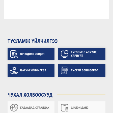
ТУСЛАМЖ ҮЙЛЧИЛГЭЭ
ТҮГЭЭМЭЛ АСУУЛТ,
ӨРГӨДӨЛ ГОМДОЛ
ХАРИУЛТ
ЦАХИМ ҮЙЛЧИЛГЭЭ
ТУСГАЙ ЗӨВШӨӨРӨЛ
ЧУХАЛ ХОЛБООСУУД
ГАДААДАД СУРАЛЦАХ
ШИЛЭН ДАНС