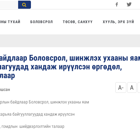
Facebook
Twitter
Yo
МНЫ ТУХАЙ
БОЛОВСРОЛ
ТӨСӨВ, САНХҮҮ
ХУУЛЬ, ЭРХ ЗҮЙ
байдлаар Боловсрол, шинжлэх ухааны яа
лагуудад хандаж ирүүлсэн өргөдөл,
лаар
A-
A
ншсан
лирлын байдлаар Боловсрол, шинжлэх ухааны яам
харьяа байгууллагуудад хандаж ирүүлсэн
, гомдлын шийдвэрлэлтийн талаар