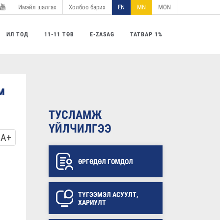
Имэйл шалгах
Холбоо барих
EN
MN
MON
utube
ИЛ ТОД
11-11 ТӨВ
E-ZASAG
ТАТВАР 1%
м
ТУСЛАМЖ
ҮЙЛЧИЛГЭЭ
A+
ӨРГӨДӨЛ ГОМДОЛ
ТҮГЭЭМЭЛ АСУУЛТ,
ХАРИУЛТ