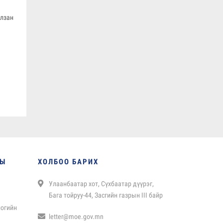
алзан
НЫ
ХОЛБОО БАРИХ
Улаанбаатар хот, Сүхбаатар дүүрэг,
Бага тойруу-44, Засгийн газрын III байр
логийн
letter@moe.gov.mn