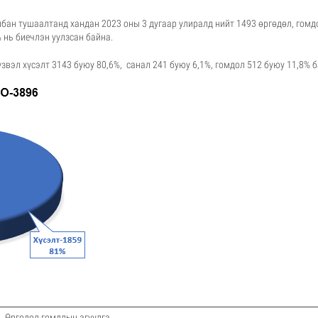
лбан тушаалтанд хандан
2023 оны 3 дугаар улиралд нийт 1493 өргөдөл, гомд
 нь биечлэн уулзсан байна.
вэл хүсэлт 3143 буюу 80,6%, санал 241 буюу 6,1%, гомдол 512 буюу 11,8% б
 гомдлын агуулга