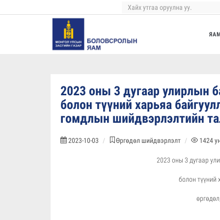
ЯА
2023 оны 3 дугаар улирлын 
болон түүний харьяа байгуул
гомдлын шийдвэрлэлтийн та
2023-10-03
Өргөдөл шийдвэрлэлт
1424
у
2023 оны 3 дугаар у
болон түүний 
өргөдөл