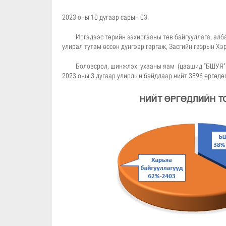
2023 оны 10 дугаар сарын 03 Ул
Иргэдээс төрийн захиргааны төв байгууллага, албан
улирал тутам өссөн дүнгээр гаргаж, Засгийн газрын Хэр
Боловсрол, шинжлэх ухааны яам (цаашид “БШУЯ” гэх
2023 оны
3 дугаар улирлын байдлаар нийт 3896 өргөдөл