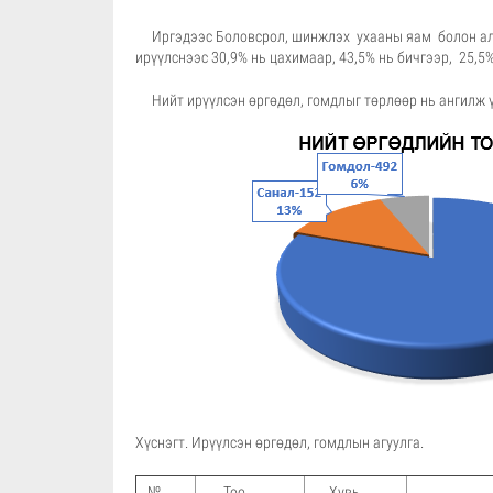
Иргэдээс Боловсрол, шинжлэх ухааны яам болон а
ирүүлснээс 30,9% нь цахимаар, 43,5% нь бичгээр, 25,5%
Нийт ирүүлсэн өргөдөл, гомдлыг төрлөөр нь ангилж үз
Хүснэгт. Ирүүлсэн өргөдөл, гомдлын агуулга.
№
Тоо
Хувь
Өргөдөл