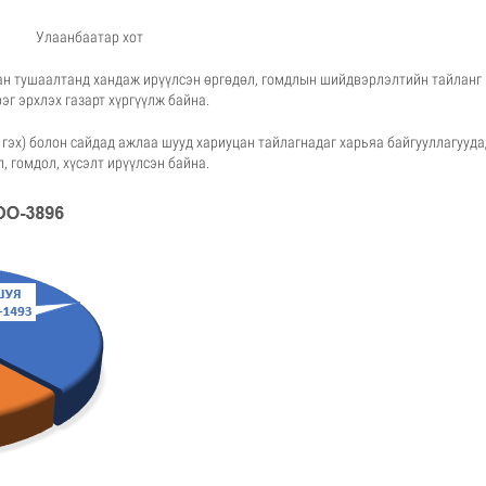
аанбаатар хот
 тушаалтанд хандаж ирүүлсэн өргөдөл, гомдлын шийдвэрлэлтийн тайланг
эг эрхлэх газарт хүргүүлж байна.
) болон сайдад ажлаа шууд хариуцан тайлагнадаг харьяа байгууллагууда
, гомдол, хүсэлт ирүүлсэн байна.