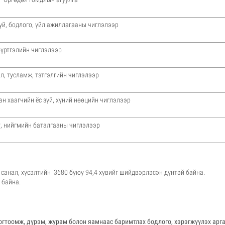
зүй, бодлого, үйл ажиллагааны чиглэлээр
бүртгэлийн чиглэлээр
л, тусламж, тэтгэлгийн чиглэлээр
ан хаагчийн ёс зүй, хүний нөөцийн чиглэлээр
, нийгмийн баталгааны чиглэлээр
анал, хүсэлтийн 3680 буюу 94,4 хувийг шийдвэрлэсэн дүнтэй байна.
 байна.
огтоомж, дүрэм, журам болон яамнаас баримтлах бодлого, хэрэгжүүлэх арг