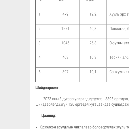
1
479
12,2
Хууль эрх 
2
1571
40,3
Лавлагаа, 
3
1046
26,8
Оюутны зээ
4
403
10,3
Төрийн алб
5
397
10,1
Санхүүжилт
Шийдвэрлэлт:
2023 оны 3 дугаар улиралд ирүүлсэн 3896 өргөдөл, с
Шийдвэрлэгдээгүй 126 өргөдөл хугацаандаа судлагдаж
Цаашид:
Эрхэлсэн асуудлын чиглэлээр боловсруулах хууль т