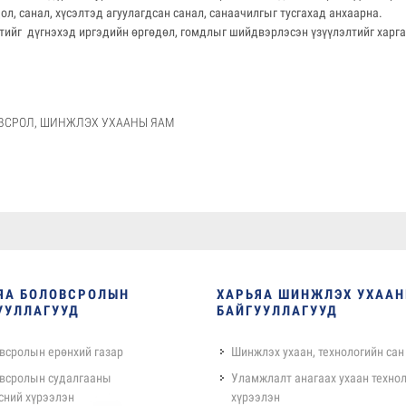
л, санал, хүсэлтэд агуулагдсан санал, санаачилгыг тусгахад анхаарна.
тийг дүгнэхэд иргэдийн өргөдөл, гомдлыг шийдвэрлэсэн үзүүлэлтийг харг
ВСРОЛ, ШИНЖЛЭХ УХААНЫ ЯАМ
ЯА БОЛОВСРОЛЫН
ХАРЬЯА ШИНЖЛЭХ УХАА
УУЛЛАГУУД
БАЙГУУЛЛАГУУД
всролын ерөнхий газар
Шинжлэх ухаан, технологийн сан
всролын судалгааны
Уламжлалт анагаах ухаан техно
сний хүрээлэн
хүрээлэн