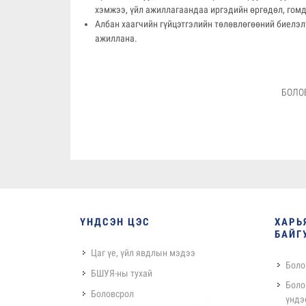
хэмжээ, үйл ажиллагаандаа иргэдийн өргөдөл, гомдо
Албан хаагчийн гүйцэтгэлийн төлөвлөгөөний биелэл
ажиллана.
БОЛО
ҮНДСЭН ЦЭС
ХАРЬ
БАЙГ
Цаг үе, үйл явдлын мэдээ
Боло
БШУЯ-ны тухай
Боло
Боловсрол
үндэ