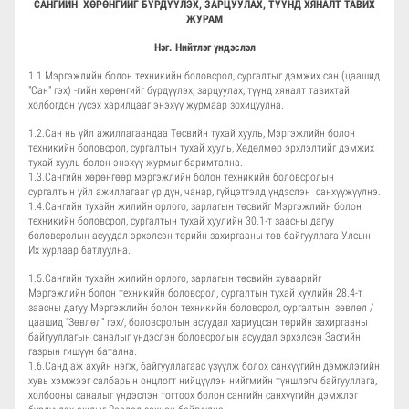
САНГИЙН ХӨРӨНГИЙГ БҮРДҮҮЛЭХ, ЗАРЦУУЛАХ, ТҮҮНД ХЯНАЛТ ТАВИХ
ЖУРАМ
Нэг. Нийтлэг үндэслэл
1.1.Мэргэжлийн болон техникийн боловсрол, сургалтыг дэмжих сан (цаашид
"Сан" гэх) -гийн хөрөнгийг бүрдүүлэх, зарцуулах, түүнд хяналт тавихтай
холбогдон үүсэх харилцааг энэхүү журмаар зохицуулна.
1.2.Сан нь үйл ажиллагаандаа Төсвийн тухай хууль, Мэргэжлийн болон
техникийн боловсрол, сургалтын тухай хууль, Хөдөлмөр эрхлэлтийг дэмжих
тухай хууль болон энэхүү журмыг баримтална.
1.3.Сангийн хөрөнгөөр мэргэжлийн болон техникийн боловсролын
сургалтын үйл ажиллагааг
үр дүн, чанар, гүйцэтгэлд үндэслэн
санхүүжүүлнэ.
1.4.Сангийн тухайн жилийн орлого, зарлагын төсвийг Мэргэжлийн болон
техникийн боловсрол, сургалтын тухай хуулийн 30.1-т заасны дагуу
боловсролын асуудал эрхэлсэн төрийн захиргааны төв байгууллага Улсын
Их хурлаар батлуулна.
1.5.Сангийн тухайн жилийн орлого, зарлагын төсвийн хуваарийг
Мэргэжлийн болон техникийн боловсрол, сургалтын тухай хуулийн 28.4-т
заасны дагуу Мэргэжлийн болон техникийн боловсрол, сургалтын зөвлөл /
цаашид "Зөвлөл" гэх/, боловсролын асуудал хариуцсан төрийн захиргааны
байгууллагын саналыг үндэслэн боловсролын асуудал эрхэлсэн Засгийн
газрын гишүүн батална.
1.6.Санд аж ахуйн нэгж, байгууллагаас үзүүлж болох санхүүгийн дэмжлэгийн
хувь хэмжээг салбарын онцлогт нийцүүлэн нийгмийн түншлэгч байгууллага,
холбооны саналыг үндэслэн тогтоох болон сангийн санхүүгийн дэмжлэг