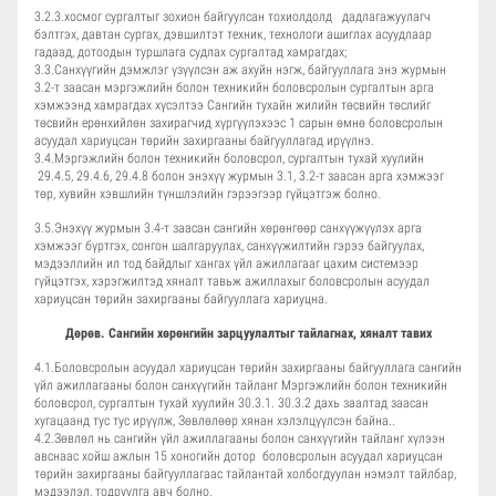
3.2.3.хосмог сургалтыг зохион байгуулсан тохиолдолд дадлагажуулагч
бэлтгэх, давтан сургах, дэвшилтэт техник, технологи ашиглах асуудлаар
гадаад, дотоодын туршлага судлах сургалтад хамрагдах;
3.3.Санхүүгийн дэмжлэг үзүүлсэн аж ахуйн нэгж, байгууллага энэ журмын
3.2-т заасан мэргэжлийн болон техникийн боловсролын сургалтын арга
хэмжээнд хамрагдах хүсэлтээ Сангийн тухайн жилийн төсвийн төслийг
төсвийн ерөнхийлөн захирагчид хүргүүлэхээс 1 сарын өмнө боловсролын
асуудал хариуцсан төрийн захиргааны байгууллагад ирүүлнэ.
3.4.Мэргэжлийн болон техникийн боловсрол, сургалтын тухай хуулийн
29.4.5, 29.4.6, 29.4.8 болон энэхүү журмын 3.1, 3.2-т заасан арга хэмжээг
төр, хувийн хэвшлийн түншлэлийн гэрээгээр гүйцэтгэж болно.
3.5.Энэхүү журмын 3.4-т заасан сангийн хөрөнгөөр санхүүжүүлэх арга
хэмжээг бүртгэх, сонгон шалгаруулах, санхүүжилтийн гэрээ байгуулах,
мэдээллийн ил тод байдлыг хангах үйл ажиллагааг цахим системээр
гүйцэтгэх, хэрэгжилтэд хяналт тавьж ажиллахыг боловсролын асуудал
хариуцсан төрийн захиргааны байгууллага хариуцна.
Дөрөв. Сангийн хөрөнгийн зарцуулалтыг тайлагнах, хяналт тавих
4.1.Боловсролын асуудал хариуцсан төрийн захиргааны байгууллага сангийн
үйл ажиллагааны болон санхүүгийн тайланг Мэргэжлийн болон техникийн
боловсрол, сургалтын тухай хуулийн 30.3.1. 30.3.2 дахь заалтад заасан
хугацаанд тус тус ирүүлж, Зөвлөлөөр хянан хэлэлцүүлсэн байна..
4.2.Зөвлөл нь сангийн үйл ажиллагааны болон санхүүгийн тайланг хүлээн
авснаас хойш ажлын 15 хоногийн дотор боловсролын асуудал хариуцсан
төрийн захиргааны байгууллагаас тайлантай холбогдуулан нэмэлт тайлбар,
мэдээлэл, тодруулга авч болно.