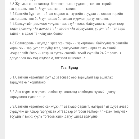
4.3.Журмын хэрэгжилтэд боловсролын асуудал эрхэлсэн төрийн
захиргааны төв байгууллага хяналт тавина.
4.4.Сангийн бүртгэл, тайлан мэдээг санхүүгийн асуудал эрхэлсэн төрийн
захиргааны төв байгууллагаас баталсан журмын дагуу хөтөлнө.
4.5.Санхүүгийн дэмжлэг үзүүлсэн аж ахуйн нэгж, байгууллагын хүсэлтээр
тэдэнд санхүүгийн дэмжлэгийн хөрөнгийн зарцуулалт, үр дүнгийн талаарх
тайлан, мэдээг танилцуулж болно.
4.6.Боловсролын асуудал эрхэлсэн төрийн захиргааны байгууллага сангийн
хөрөнгийн зарцуулалт, гүйцэтгэл, санхүүжилт авсан арга хэмжээний
мэдээллийг Засгийн газрын тусгай сангийн тухай хуулийн 24.2-т заасны
дагуу олон нийтэд мэдээлж, тогтмол шинэчилнэ.
Тав. Бусад
5.1.Сангийн хөрөнгийг хуульд зааснаас өөр зориулалтаар ашиглах,
зарцуулахыг хориглоно.
5.2.Энэ журмыг зөрчсөн албан тушаалтанд холбогдох хуулийн дагуу
хариуцлага хүлээлгэнэ.
5.3.Сангийн хөрөнгөөс санхүүжилт авахаар баримт, материалыг хуурамчаар
бүрдүүлж шийдвэр гаргуулсан этгээдээр олгосон төлбөрийг нөхөн төлүүлэх
асуудлыг зохих хууль тогтоомжийн дагуу шийдвэрлүүлнэ.