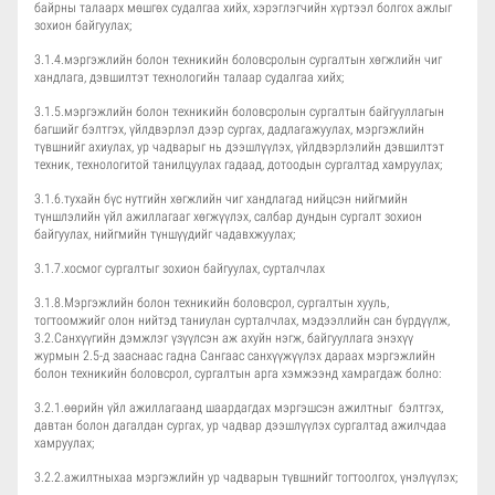
байрны талаарх мөшгөх судалгаа хийх, хэрэглэгчийн хүртээл болгох ажлыг
зохион байгуулах;
3.1.4.мэргэжлийн болон техникийн боловсролын сургалтын хөгжлийн чиг
хандлага, дэвшилтэт технологийн талаар судалгаа хийх;
3.1.5.мэргэжлийн болон техникийн боловсролын сургалтын байгууллагын
багшийг бэлтгэх, үйлдвэрлэл дээр сургах, дадлагажуулах, мэргэжлийн
түвшнийг ахиулах, ур чадварыг нь дээшлүүлэх, үйлдвэрлэлийн дэвшилтэт
техник, технологитой танилцуулах гадаад, дотоодын сургалтад хамруулах;
3.1.6.тухайн бүс нутгийн хөгжлийн чиг хандлагад нийцсэн нийгмийн
түншлэлийн үйл ажиллагааг хөгжүүлэх, салбар дундын сургалт зохион
байгуулах, нийгмийн түншүүдийг чадавхжуулах;
3.1.7.хосмог сургалтыг зохион байгуулах, сурталчлах
3.1.8.Мэргэжлийн болон техникийн боловсрол, сургалтын хууль,
тогтоомжийг олон нийтэд таниулан сурталчлах, мэдээллийн сан бүрдүүлж,
3.2.Санхүүгийн дэмжлэг үзүүлсэн аж ахуйн нэгж, байгууллага энэхүү
журмын 2.5-д зааснаас гадна Сангаас санхүүжүүлэх дараах мэргэжлийн
болон техникийн боловсрол, сургалтын арга хэмжээнд хамрагдаж болно:
3.2.1.өөрийн үйл ажиллагаанд шаардагдах мэргэшсэн ажилтныг бэлтгэх,
давтан болон дагалдан сургах, ур чадвар дээшлүүлэх сургалтад ажилчдаа
хамруулах;
3.2.2.ажилтныхаа мэргэжлийн ур чадварын түвшнийг тогтоолгох, үнэлүүлэх;