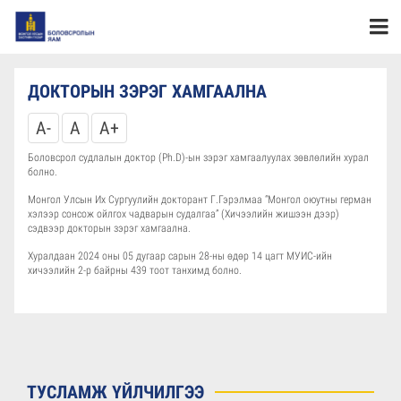
ДОКТОРЫН ЗЭРЭГ ХАМГААЛНА
A-
A
A+
Боловсрол судлалын доктор (Ph.D)-ын зэрэг хамгаалуулах зөвлөлийн хурал
болно.
Монгол Улсын Их Сургуулийн докторант Г.Гэрэлмаа “Монгол оюутны герман
хэлээр сонсож ойлгох чадварын судалгаа” (Хичээлийн жишээн дээр)
сэдвээр докторын зэрэг хамгаална.
Хуралдаан 2024 оны 05 дугаар сарын 28-ны өдөр 14 цагт МУИС-ийн
хичээлийн 2-р байрны 439 тоот танхимд болно.
ТУСЛАМЖ ҮЙЛЧИЛГЭЭ