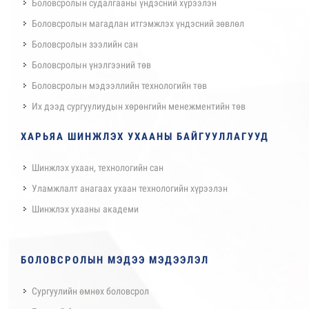
Боловсролын судалгааны үндэсний хүрээлэн
Боловсролын магадлан итгэмжлэх үндэсний зөвлөл
Боловсролын зээлийн сан
Боловсролын үнэлгээний төв
Боловсролын мэдээллийн технологийн төв
Их дээд сургуулиудын хөрөнгийн менежментийн төв
ХАРЬЯА ШИНЖЛЭХ УХААНЫ БАЙГУУЛЛАГУУД
Шинжлэх ухаан, технологийн сан
Уламжлалт анагаах ухаан технологийн хүрээлэн
Шинжлэх ухааны академи
БОЛОВСРОЛЫН МЭДЭЭ МЭДЭЭЛЭЛ
Сургуулийн өмнөх боловсрол