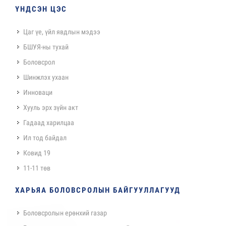
ҮНДСЭН ЦЭС
Цаг үе, үйл явдлын мэдээ
БШУЯ-ны тухай
Боловсрол
Шинжлэх ухаан
Инноваци
Хууль эрх зүйн акт
Гадаад харилцаа
Ил тод байдал
Ковид 19
11-11 төв
ХАРЬЯА БОЛОВСРОЛЫН БАЙГУУЛЛАГУУД
Боловсролын ерөнхий газар