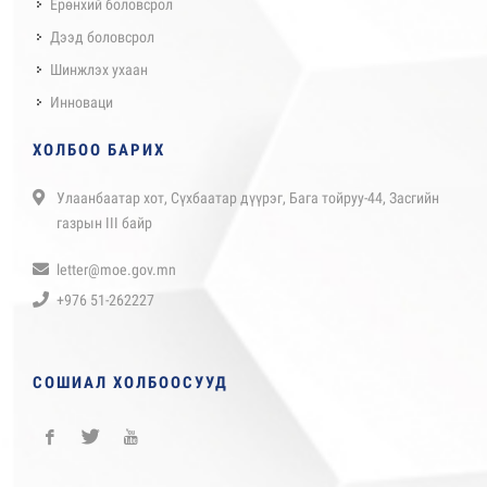
Ерөнхий боловсрол
Дээд боловсрол
Шинжлэх ухаан
Инноваци
ХОЛБОО БАРИХ
Улаанбаатар хот, Сүхбаатар дүүрэг, Бага тойруу-44, Засгийн
газрын III байр
letter@moe.gov.mn
+976 51-262227
СОШИАЛ ХОЛБООСУУД