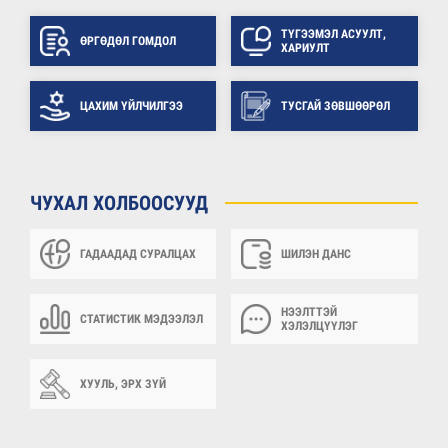
ТҮГЭЭМЭЛ АСУУЛТ,
ӨРГӨДӨЛ ГОМДОЛ
ХАРИУЛТ
ЦАХИМ ҮЙЛЧИЛГЭЭ
ТУСГАЙ ЗӨВШӨӨРӨЛ
ЧУХАЛ ХОЛБООСУУД
ГАДААДАД СУРАЛЦАХ
ШИЛЭН ДАНС
НЭЭЛТТЭЙ
СТАТИСТИК МЭДЭЭЛЭЛ
ХЭЛЭЛЦҮҮЛЭГ
ХУУЛЬ, ЭРХ ЗҮЙ