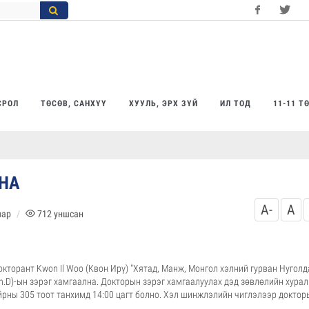
Facebook
Twitter
Yo
СРОЛ
ТӨСӨВ, САНХҮҮ
ХУУЛЬ, ЭРХ ЗҮЙ
ИЛ ТОД
11-11 Т
НА
A-
A
зар
712
уншсан
торант Kwon Il Woo (Квон Ирү) "Хятад, Манж, Монгол хэлний гурван Нуголд
h.D)-ын зэрэг хамгаална. Докторын зэрэг хамгаалуулах дэд зөвлөлийн хурал
йрны 305 тоот танхимд 14:00 цагт болно. Хэл шинжлэлийн чиглэлээр доктор