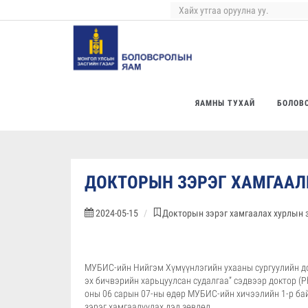
ЯАМНЫ ТУХАЙ
БОЛОВ
ДОКТОРЫН ЗЭРЭГ ХАМГААЛ
2024-05-15
Докторын зэрэг хамгаалах хурлын 
МУБИС-ийн Нийгэм Хүмүүнлэгийн ухааны сургуулийн док
эх бичвэрийн харьцуулсан судалгаа” сэдвээр доктор (P
оны 06 сарын 07-ны өдөр МУБИС-ийн хичээлийн 1-р ба
зэрэг хамгаалуулах дэд зөвлөл