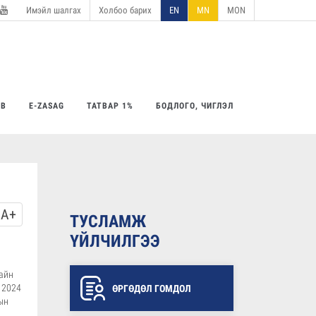
Имэйл шалгах
Холбоо барих
EN
MN
MON
utube
ӨВ
E-ZASAG
ТАТВАР 1%
БОДЛОГО, ЧИГЛЭЛ
A+
ТУСЛАМЖ
ҮЙЛЧИЛГЭЭ
айн
 2024
ӨРГӨДӨЛ ГОМДОЛ
ын