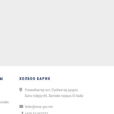
НЫ
ХОЛБОО БАРИХ
Улаанбаатар хот, Сүхбаатар дүүрэг,
Бага тойруу-44, Засгийн газрын III байр
логийн
letter@moe.gov.mn
+976 51-262227