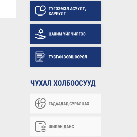
ТҮГЭЭМЭЛ АСУУЛТ,
ХАРИУЛТ
ЦАХИМ ҮЙЛЧИЛГЭЭ
ТУСГАЙ ЗӨВШӨӨРӨЛ
ЧУХАЛ ХОЛБООСУУД
ГАДААДАД СУРАЛЦАХ
ШИЛЭН ДАНС