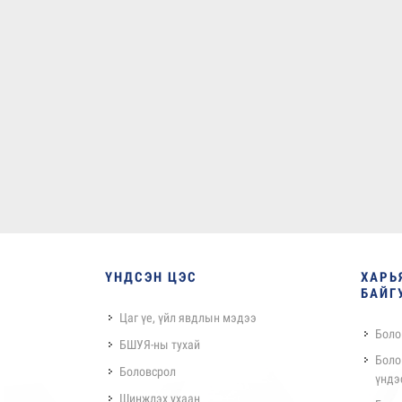
ҮНДСЭН ЦЭС
ХАРЬ
БАЙГ
Цаг үе, үйл явдлын мэдээ
Боло
БШУЯ-ны тухай
Боло
Боловсрол
үндэ
Шинжлэх ухаан