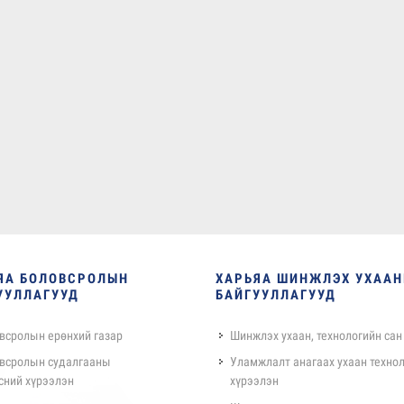
ЯА БОЛОВСРОЛЫН
ХАРЬЯА ШИНЖЛЭХ УХАА
УУЛЛАГУУД
БАЙГУУЛЛАГУУД
всролын ерөнхий газар
Шинжлэх ухаан, технологийн сан
всролын судалгааны
Уламжлалт анагаах ухаан техно
сний хүрээлэн
хүрээлэн