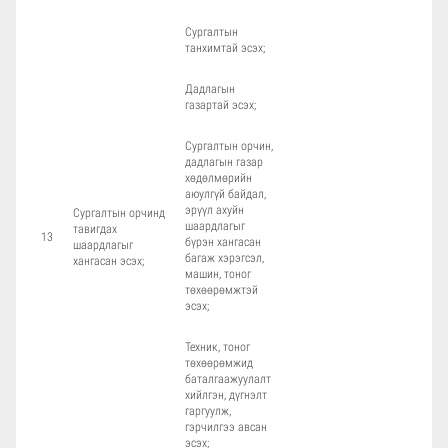
Сургалтын
танхимтай эсэх;
Дадлагын
газартай эсэх;
Сургалтын орчин,
дадлагын газар
хөдөлмөрийн
аюулгүй байдал,
эрүүл ахуйн
Сургалтын орчинд
шаардлагыг
тавигдах
13
бүрэн хангасан
шаардлагыг
багаж хэрэгсэл,
хангасан эсэх;
машин, тоног
төхөөрөмжтэй
эсэх;
Техник, тоног
төхөөрөмжид
баталгаажуулалт
хийлгэн, дүгнэлт
гаргуулж,
гэрчилгээ авсан
эсэх;