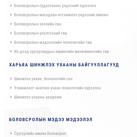
Боловсролын судалгааны үндэсний хүрээлэн
Боловсролын магадлан итгэмжлэх үндэсний зөвлөл
Боловсролын зээлийн сан
Боловсролын үнэлгээний төв
Боловсролын мэдээллийн технологийн төв
Их дээд сургуулиудын хөрөнгийн менежментийн төв
ХАРЬЯА ШИНЖЛЭХ УХААНЫ БАЙГУУЛЛАГУУД
Шинжлэх ухаан, технологийн сан
Уламжлалт анагаах ухаан технологийн хүрээлэн
Шинжлэх ухааны академи
БОЛОВСРОЛЫН МЭДЭЭ МЭДЭЭЛЭЛ
Сургуулийн өмнөх боловсрол