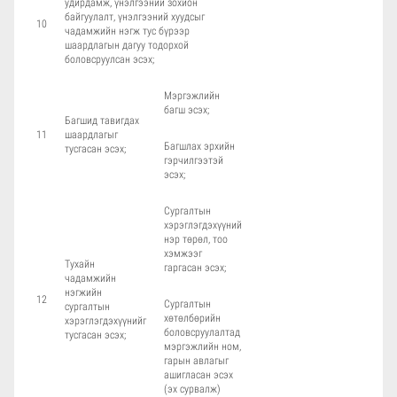
удирдамж, үнэлгээний зохион
байгуулалт, үнэлгээний хуудсыг
10
чадамжийн нэгж тус бүрээр
шаардлагын дагуу тодорхой
боловсруулсан эсэх;
Мэргэжлийн
багш эсэх;
Багшид тавигдах
11
шаардлагыг
Багшлах эрхийн
тусгасан эсэх;
гэрчилгээтэй
эсэх;
Сургалтын
хэрэглэгдэхүүний
нэр төрөл, тоо
хэмжээг
Тухайн
гаргасан эсэх;
чадамжийн
нэгжийн
12
Сургалтын
сургалтын
хөтөлбөрийн
хэрэглэгдэхүүнийг
боловсруулалтад
тусгасан эсэх;
мэргэжлийн ном,
гарын авлагыг
ашигласан эсэх
(эх сурвалж)