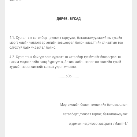
ДӨРӨВ. БУСАД
4.1. Сургалтын хөтөлбөрт дүгнэлт гаргуулж, баталгаажуулаагүй нь тухайн
мэргэжлийн чиглэлээр энгийн зөвшөөрөл болон элсэлтийн хяналтын тоо
олгохгүй байх үндэслэл болно.
4.2. Сургалтын байгууллага сургалтын хөтөлбөр тус бүрийг боловсролын
цахим мэдээллийн санд бүртгүүлж, Архив, албан хэрэг хөтлөлтийн тухай
хуулийн хэрэгжилтийг хангах үүрэг хүлээнэ.
........оОо........
Мэргэжлийн болон техникийн боловсролын
хөтөлбөрт дүгнэлт гаргах, баталгаажуулах
журмын нэгдүгээр хавсралт /Маягт-1/