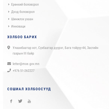
Ерөнхий боловсрол
Дээд боловсрол
Шинжлэх ухаан
Инноваци
ХОЛБОО БАРИХ
Улаанбаатар хот, Сүхбаатар дүүрэг, Бага тойруу-44, Засгийн
газрын III байр
letter@moe.gov.mn
+976 51-262227
СОШИАЛ ХОЛБООСУУД