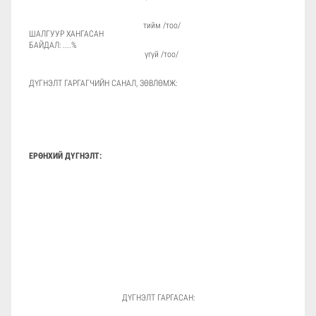
тийм /тоо/
ШАЛГУУР ХАНГАСАН
БАЙДАЛ: ....%
үгүй /тоо/
ДҮГНЭЛТ ГАРГАГЧИЙН САНАЛ, ЗӨВЛӨМЖ:
ЕРӨНХИЙ ДҮГНЭЛТ:
ДҮГНЭЛТ ГАРГАСАН: