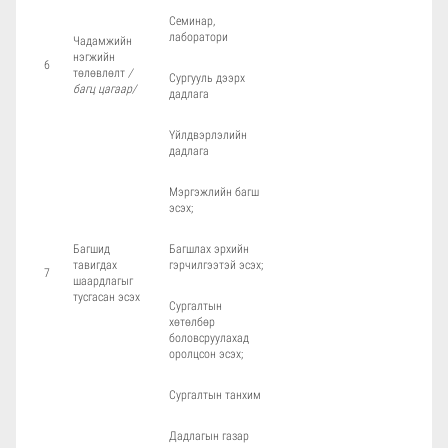
Семинар,
лаборатори
Чадамжийн
нэгжийн
6
төлөвлөлт
/
Сургууль дээрх
багц цагаар/
дадлага
Үйлдвэрлэлийн
дадлага
Мэргэжлийн багш
эсэх;
Багшид
Багшлах эрхийн
тавигдах
гэрчилгээтэй эсэх;
7
шаардлагыг
тусгасан эсэх
Сургалтын
хөтөлбөр
боловсруулахад
оролцсон эсэх;
Сургалтын танхим
Дадлагын газар