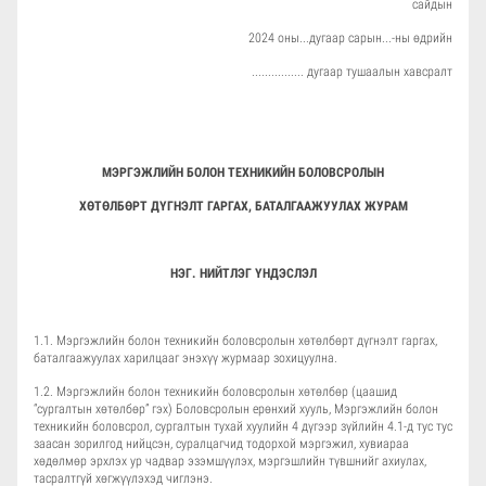
сайдын
2024 оны...дугаар сарын...-ны өдрийн
................ дугаар тушаалын хавсралт
МЭРГЭЖЛИЙН БОЛОН ТЕХНИКИЙН БОЛОВСРОЛЫН
ХӨТӨЛБӨРТ
ДҮГНЭЛТ ГАРГАХ, БАТАЛГААЖУУЛАХ ЖУРАМ
НЭГ. НИЙТЛЭГ ҮНДЭСЛЭЛ
1.1. Мэргэжлийн болон техникийн боловсролын хөтөлбөрт дүгнэлт гаргах,
баталгаажуулах харилцааг энэхүү журмаар зохицуулна.
1.2. Мэргэжлийн болон техникийн боловсролын хөтөлбөр (цаашид
“сургалтын хөтөлбөр” гэх) Боловсролын ерөнхий хууль, Мэргэжлийн болон
техникийн боловсрол, сургалтын тухай хуулийн 4 дүгээр зүйлийн 4.1-д тус тус
заасан зорилгод нийцсэн, суралцагчид тодорхой мэргэжил, хувиараа
хөдөлмөр эрхлэх ур чадвар эзэмшүүлэх, мэргэшлийн түвшнийг ахиулах,
тасралтгүй хөгжүүлэхэд чиглэнэ.