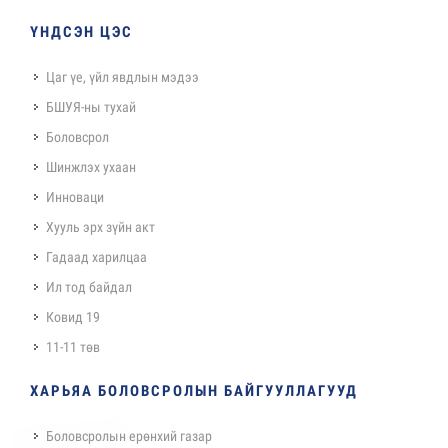
ҮНДСЭН ЦЭС
Цаг үе, үйл явдлын мэдээ
БШУЯ-ны тухай
Боловсрол
Шинжлэх ухаан
Инноваци
Хууль эрх зүйн акт
Гадаад харилцаа
Ил тод байдал
Ковид 19
11-11 төв
ХАРЬЯА БОЛОВСРОЛЫН БАЙГУУЛЛАГУУД
Боловсролын ерөнхий газар