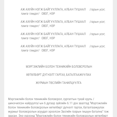
АЖ АХУЙН НЭГЖ БАЙГУУЛЛАГА, АЛБАН ТУШААЛ /
гарын үсэг,
тамга тэмдэг/
ОВОГ, НЭР
АЖ АХУЙН НЭГЖ БАЙГУУЛЛАГА, АЛБАН ТУШААЛ /
гарын үсэг,
тамга тэмдэг/
ОВОГ, НЭР
АЖ АХУЙН НЭГЖ БАЙГУУЛЛАГА, АЛБАН ТУШААЛ /
гарын үсэг,
тамга тэмдэг/
ОВОГ, НЭР
АЖ АХУЙН НЭГЖ БАЙГУУЛЛАГА, АЛБАН ТУШААЛ /
гарын үсэг,
тамга тэмдэг/
ОВОГ, НЭР
МЭРГЭЖЛИЙН БОЛОН ТЕХНИКИЙН БОЛОВСРОЛЫН
ХӨТӨЛБӨРТ ДҮГНЭЛТ ГАРГАХ, БАТАЛГААЖУУЛАХ
ЖУРМЫН ТӨСЛИЙН ТАНИЛЦУУЛГА
Мэргэжлийн болон техникийн боловсрол, сургалтын тухай хууль /
шинэчилсэн найруулга/-ын 6 дугаар зүйлийн 6.11 дэх заалтад “Мэргэжлийн
болон техникийн боловсролын хөтөлбөрт дүгнэлт гаргах, баталгаажуулах
журмыг боловсролын асуудал эрхэлсэн Засгийн газрын гишүүн батална” гэж
заасан. Энэ хүрээнд “Мэргэжлийн болон техникийн боловсролын хөтөлбөрт