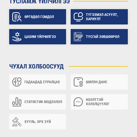
ТУСЛАМЖ ҮЙЛЧИЛГЭЭ
ТҮГЭЭМЭЛ АСУУЛТ,
ӨРГӨДӨЛ ГОМДОЛ
ХАРИУЛТ
ЦАХИМ ҮЙЛЧИЛГЭЭ
ТУСГАЙ ЗӨВШӨӨРӨЛ
ЧУХАЛ ХОЛБООСУУД
ГАДААДАД СУРАЛЦАХ
ШИЛЭН ДАНС
НЭЭЛТТЭЙ
СТАТИСТИК МЭДЭЭЛЭЛ
ХЭЛЭЛЦҮҮЛЭГ
ХУУЛЬ, ЭРХ ЗҮЙ