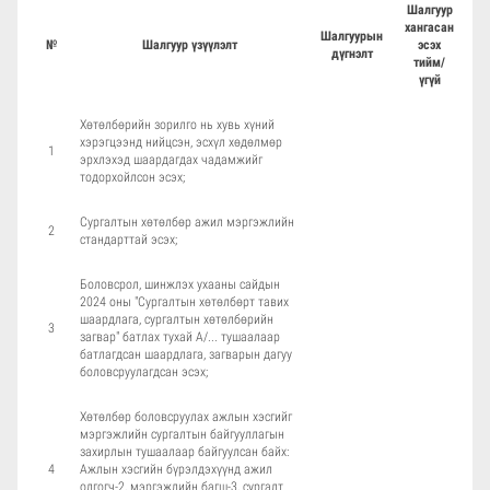
Шалгуур
хангасан
Шалгуурын
№
Шалгуур үзүүлэлт
эсэх
дүгнэлт
тийм/
үгүй
Хөтөлбөрийн зорилго нь хувь хүний
хэрэгцээнд нийцсэн, эсхүл хөдөлмөр
1
эрхлэхэд шаардагдах чадамжийг
тодорхойлсон эсэх;
Сургалтын хөтөлбөр ажил мэргэжлийн
2
стандарттай эсэх;
Боловсрол, шинжлэх ухааны сайдын
2024 оны "Сургалтын хөтөлбөрт тавих
шаардлага, сургалтын хөтөлбөрийн
3
загвар" батлах тухай А/... тушаалаар
батлагдсан шаардлага, загварын дагуу
боловсруулагдсан эсэх;
Хөтөлбөр боловсруулах ажлын хэсгийг
мэргэжлийн сургалтын байгууллагын
захирлын тушаалаар байгуулсан байх:
4
Ажлын хэсгийн бүрэлдэхүүнд ажил
олгогч-2, мэргэжлийн багш-3, сургалт