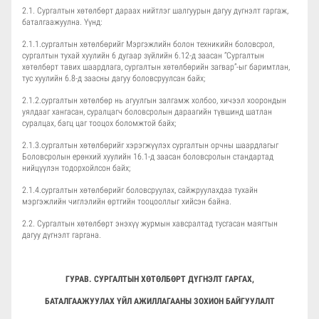
2.1. Сургалтын хөтөлбөрт дараах нийтлэг шалгуурын дагуу дүгнэлт гаргаж,
баталгаажуулна. Үүнд:
2.1.1.сургалтын хөтөлбөрийг Мэргэжлийн болон техникийн боловсрол,
сургалтын тухай хуулийн 6 дугаар зүйлийн 6.12-д заасан “Сургалтын
хөтөлбөрт тавих шаардлага, сургалтын хөтөлбөрийн загвар”-ыг баримтлан,
тус хуулийн 6.8-д заасны дагуу боловсруулсан байх;
2.1.2.сургалтын хөтөлбөр нь агуулгын залгамж холбоо, хичээл хоорондын
уялдааг хангасан, суралцагч боловсролын дараагийн түвшинд шатлан
суралцах, багц цаг тооцох боломжтой байх;
2.1.3.сургалтын хөтөлбөрийг хэрэгжүүлэх сургалтын орчны шаардлагыг
Боловсролын ерөнхий хуулийн 16.1-д заасан боловсролын стандартад
нийцүүлэн тодорхойлсон байх;
2.1.4.сургалтын хөтөлбөрийг боловсруулах, сайжруулахдаа тухайн
мэргэжлийн чиглэлийн өртгийн тооцооллыг хийсэн байна.
2.2. Сургалтын хөтөлбөрт энэхүү журмын хавсралтад тусгасан маягтын
дагуу дүгнэлт гаргана.
ГУРАВ. СУРГАЛТЫН ХӨТӨЛБӨРТ ДҮГНЭЛТ ГАРГАХ,
БАТАЛГААЖУУЛАХ ҮЙЛ АЖИЛЛАГААНЫ ЗОХИОН БАЙГУУЛАЛТ