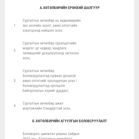
А.ХӨТӨЛБӨРИЙН ЕРӨНХИЙ ШАЛГУУР
Сургалтын хөтөлбөр нь хөдөлмөрийн
1
зах зээлийн эрэлт, ажил олгогчийн
хэрэгцээнд нийцсэн эсэх;
Сургалтын хөтөлбөр суралцагчийн
мэдлэг, ур чадвар, хандлага
2
төлөвшлийг дээшлүүлэхэд чиглэсэн
эсэх;
Сургалтын хөтөлбөр
боловсруулалтад гурваас доошгүй
3
ажил олгогчийг оролцуулсан эсэх /
боловсруулалтад оролцсон
байгууллагын нэрийг дурдах/;
Сургалтын хөтөлбөр ажил
4
мэргэжлийн стандарттай эсэх;
Б.ХӨТӨЛБӨРИЙН АГУУЛГЫН БОЛОВСРУУЛАЛТ
Боловсрол, шинжлэх ухааны сайдын
2024 оны "Сургалтын хөтөлбөрт