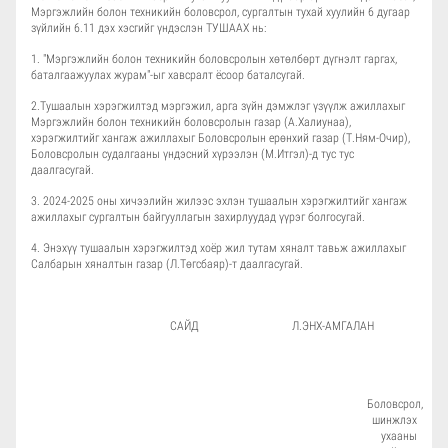
Мэргэжлийн болон техникийн боловсрол, сургалтын тухай хуулийн 6 дугаар
зүйлийн 6.11 дэх хэсгийг үндэслэн ТУШААХ нь:
1. "Мэргэжлийн болон техникийн боловсролын хөтөлбөрт дүгнэлт гаргах,
баталгаажуулах журам"-ыг хавсралт ёсоор баталсугай.
2.Тушаалын хэрэгжилтэд мэргэжил, арга зүйн дэмжлэг үзүүлж ажиллахыг
Мэргэжлийн болон техникийн боловсролын газар (А.Халиунаа),
хэрэгжилтийг хангаж ажиллахыг Боловсролын ерөнхий газар (Т.Ням-Очир),
Боловсролын судалгааны үндэсний хүрээлэн (М.Итгэл)-д тус тус
даалгасугай.
3. 2024-2025 оны хичээлийн жилээс эхлэн тушаалын хэрэгжилтийг хангаж
ажиллахыг сургалтын байгууллагын захирлуудад үүрэг болгосугай.
4. Энэхүү тушаалын хэрэгжилтэд хоёр жил тутам хяналт тавьж ажиллахыг
Салбарын хяналтын газар (Л.Төгсбаяр)-т даалгасугай.
САЙД Л.ЭНХ-АМГАЛАН
Боловсрол,
шинжлэх
ухааны