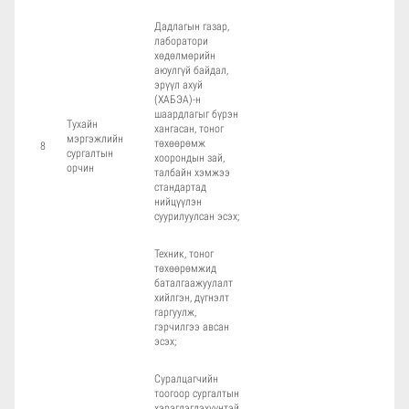
Дадлагын газар,
лаборатори
хөдөлмөрийн
аюулгүй байдал,
эрүүл ахуй
(ХАБЭА)-н
шаардлагыг бүрэн
Тухайн
хангасан, тоног
мэргэжлийн
төхөөрөмж
8
сургалтын
хоорондын зай,
орчин
талбайн хэмжээ
стандартад
нийцүүлэн
суурилуулсан эсэх;
Техник, тоног
төхөөрөмжид
баталгаажуулалт
хийлгэн, дүгнэлт
гаргуулж,
гэрчилгээ авсан
эсэх;
Суралцагчийн
тоогоор сургалтын
хэрэглэгдэхүүнтэй