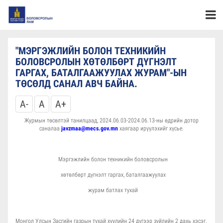
"МЭРГЭЖЛИЙН БОЛОН ТЕХНИКИЙН
БОЛОВСРОЛЫН ХӨТӨЛБӨРТ ДҮГНЭЛТ
ГАРГАХ, БАТАЛГААЖУУЛАХ ЖУРАМ"-ЫН
ТӨСӨЛД САНАЛ АВЧ БАЙНА.
A-
A
A+
Журмын төсөлтэй танилцаад, 2024.06.03-2024.06.13-ны өдрийн дотор
саналаа
javzmaa@mecs.gov.mn
хаягаар ирүүлэхийг хүсье.
Мэргэжлийн болон техникийн боловсролын
хөтөлбөрт дүгнэлт гаргах, баталгаажуулах
журам батлах тухай
Монгол Улсын Засгийн газрын тухай хуулийн 24 дүгээр зүйлийн 2 дахь хэсэг,