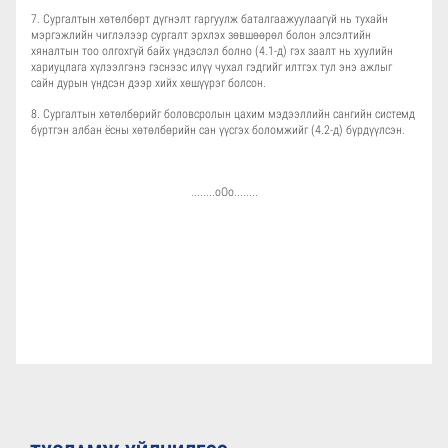
7. Сургалтын хөтөлбөрт дүгнэлт гаргуулж баталгаажуулаагүй нь тухайн
мэргэжлийн чиглэлээр сургалт эрхлэх зөвшөөрөл болон элсэлтийн
хяналтын тоо олгохгүй байх үндэслэл болно (4.1-д) гэх заалт нь хуулийн
хариуцлага хүлээлгэнэ гэснээс илүү чухал гэдгийг илтгэх тул энэ ажлыг
сайн дурын үндсэн дээр хийх хөшүүрэг болсон.
8. Сургалтын хөтөлбөрийг боловсролын цахим мэдээллийн сангийн системд
бүртгэн албан ёсны хөтөлбөрийн сан үүсгэх боломжийг (4.2-д) бүрдүүлсэн.
........оОо........