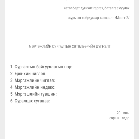
хөтөлбөрт дүгнэлт гаргах, баталгаажуулах
журмын хоёрдугаар хавсралт /Маягт-2/
МЭРГЭЖЛИЙН СУРГАЛТЫН ХӨТӨЛБӨРИЙН ДҮГНЭЛТ
Сургалтын байгууллагын нэр:
Ерөнхий чиглэл:
Мэргэжлийн чиглэл:
Мэргэжлийн индекс:
Мэргэшлийн түвшин:
Суралцах хугацаа:
20...оны
...сарын...өдөр