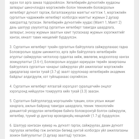
хүрэх гол арга замаа тодорхойлсон. Хөтөлбөрийн дүгнэлтийн хуудасны
загварыг шинэчлэхдээ мэргэжлийн болон техникийн боловсролын
хөтөлбөрт дүгнэлт гаргаж, баталгаажуулах маягтыг нэгтгэж 1, мэргэжлийн
сургалтын чадамжийн хөтөлбөрт холбогдох маягтыг журмын 2 дугаар
хавсралтад тусгасан. Хөтөлбөрийн дүгнэлтийн хуудас (Маягт 1, Маягт 2)
дахь шалгуур үзүүлэлтэд сургалтын хөтөлбөрт тавигдах шаардлага,
загварыг, энэхүү журмын заалтын хамт тусгаснаар журмын хэрэгжилтийг
хангах, хяналт тавих нөхцөлийг бүрдүүлсэн.
3. Сургалтын хөтөлбөрт тухайн сургалтын байгууллага сайжруулахаас гадна
Боловсролын эрдэм шинжилгээ, арга зүйн байгууллага хөтөлбөрийн
агуулгыг сайжруулах чиглэлээр судалгаа хийж, зөвлөгөө, мэдээллээр хангах
зохицуулалтыг (3.6-т), Боловсролын асуудал хариуцсан төрийн захиргааны
байгууллага сургалтын чанарыг сайжруулах үйл ажиллагааг мэргэжлийн
удирдлагаар хангах тухай (3.7-д) заалт оруулснаар хөтөлбөрийн академик
байдлыг алдагдуулж, хэт туйлшрахаас сэргийлсэн.
4. Сургалтын хөтөлбөрт ялгаатай хэрэгцээт суралцагчийн онцлог
хэрэгцээнд нийцүүлэн тохируулга хийх тухай (3.3) заасан.
5. Сургалтын байгууллагууд мэргэшлийн түвшин, олон улсын жишиг
хандлага, ажлын байранд тавигдах шаардлага, техник технологийн
дэвшилтэй уялдуулан хөтөлбөрөө байнга боловсронгуй болгон сайжруулж,
хөтөлбөр, түүний үр дүнгээр өрсөлдөхүйц нөхцөлийг (1.7-д) бүрдүүлсэн.
6. Шалгуур хангасан хувиар нь дүгнэлт гаргах, сайжруулах, дахин дүгнэлт
гаргуулах хөтөлбөр гэж ангилсан бөгөөд үүнтэй холбогдох үйл ажиллагааны
зохион байгуулалтыг (3 дугаар заалтад) тусгасан.