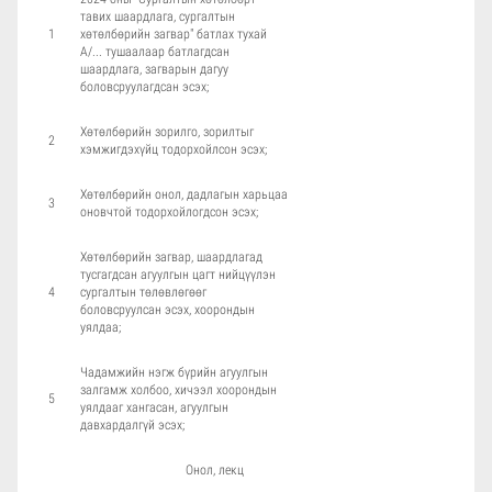
тавих шаардлага, сургалтын
1
хөтөлбөрийн загвар" батлах тухай
А/... тушаалаар батлагдсан
шаардлага, загварын дагуу
боловсруулагдсан эсэх;
Хөтөлбөрийн зорилго, зорилтыг
2
хэмжигдэхүйц тодорхойлсон эсэх;
Хөтөлбөрийн онол, дадлагын харьцаа
3
оновчтой тодорхойлогдсон эсэх;
Хөтөлбөрийн загвар, шаардлагад
тусгагдсан агуулгын цагт нийцүүлэн
4
сургалтын төлөвлөгөөг
боловсруулсан эсэх, хоорондын
уялдаа;
Чадамжийн нэгж бүрийн агуулгын
залгамж холбоо, хичээл хоорондын
5
уялдааг хангасан, агуулгын
давхардалгүй эсэх;
Онол, лекц