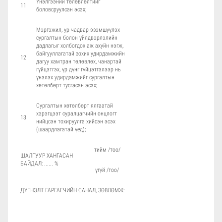
Үнэлгээний төлөвлөлтийг
11
боловсруулсан эсэх;
Мэргэжил, ур чадвар эзэмшүүлэх
сургалтын болон үйлдвэрлэлийн
дадлагыг холбогдох аж ахуйн нэгж,
байгууллагатай зохих удирдамжийн
12
дагуу хамтран төлөвлөх, чанартай
гүйцэтгэх, үр дүнг гүйцэтгэлээр нь
үнэлэх удирдамжийг сургалтын
хөтөлбөрт тусгасан эсэх;
Сургалтын хөтөлбөрт ялгаатай
хэрэгцээт суралцагчийн онцлогт
13
нийцсэн тохируулга хийсэн эсэх
(шаардлагатай үед);
тийм /тоо/
ШАЛГУУР ХАНГАСАН
БАЙДАЛ: ...... %
үгүй /тоо/
ДҮГНЭЛТ ГАРГАГЧИЙН САНАЛ, ЗӨВЛӨМЖ: