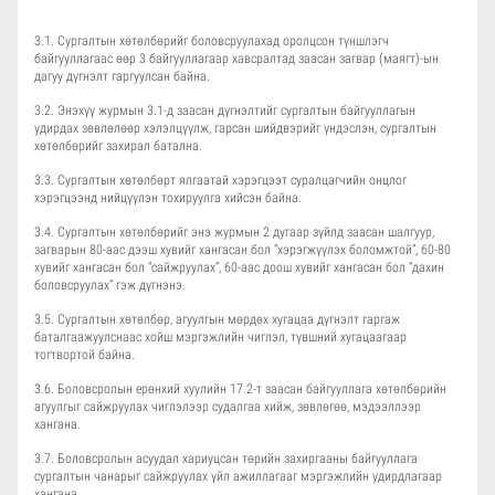
3.1. Сургалтын хөтөлбөрийг боловсруулахад оролцсон түншлэгч
байгууллагаас өөр 3 байгууллагаар хавсралтад заасан загвар (маягт)-ын
дагуу дүгнэлт гаргуулсан байна.
3.2. Энэхүү журмын 3.1-д заасан дүгнэлтийг сургалтын байгууллагын
удирдах зөвлөлөөр хэлэлцүүлж, гарсан шийдвэрийг үндэслэн, сургалтын
хөтөлбөрийг захирал батална.
3.3. Сургалтын хөтөлбөрт ялгаатай хэрэгцээт суралцагчийн онцлог
хэрэгцээнд нийцүүлэн тохируулга хийсэн байна.
3.4. Сургалтын хөтөлбөрийг энэ журмын 2 дугаар зүйлд заасан шалгуур,
загварын 80-аас дээш хувийг хангасан бол “хэрэгжүүлэх боломжтой”, 60-80
хувийг хангасан бол “сайжруулах”, 60-аас доош хувийг хангасан бол “дахин
боловсруулах” гэж дүгнэнэ.
3.5. Сургалтын хөтөлбөр, агуулгын мөрдөх хугацаа дүгнэлт гаргаж
баталгаажуулснаас хойш мэргэжлийн чиглэл, түвшний хугацаагаар
тогтвортой байна.
3.6. Боловсролын ерөнхий хуулийн 17.2-т заасан байгууллага хөтөлбөрийн
агуулгыг сайжруулах чиглэлээр судалгаа хийж, зөвлөгөө, мэдээллээр
хангана.
3.7. Боловсролын асуудал хариуцсан төрийн захиргааны байгууллага
сургалтын чанарыг сайжруулах үйл ажиллагааг мэргэжлийн удирдлагаар
хангана.