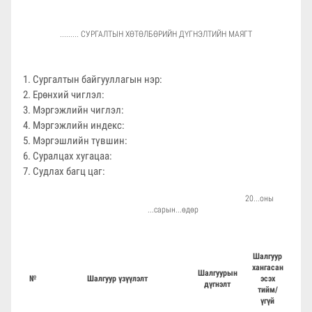
......... СУРГАЛТЫН ХӨТӨЛБӨРИЙН ДҮГНЭЛТИЙН МАЯГТ
Сургалтын байгууллагын нэр:
Ерөнхий чиглэл:
Мэргэжлийн чиглэл:
Мэргэжлийн индекс:
Мэргэшлийн түвшин:
Суралцах хугацаа:
Судлах багц цаг:
20...оны
...сарын...өдөр
Шалгуур
хангасан
Шалгуурын
№
Шалгуур үзүүлэлт
эсэх
дүгнэлт
тийм/
үгүй