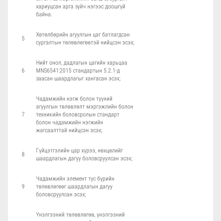
хариуцсан арга зүйч нэгээс доошгүй
байна.
Хөтөлбөрийн агуулгын цаг батлагдсан
5
сургалтын төлөвлөгөөтэй нийцсэн эсэх;
Нийт онол, дадлагын цагийн харьцаа
6
MNS6541:2015 стандартын 5.2.1-д
заасан шаардлагыг хангасан эсэх;
Чадамжийн нэгж болон түүний
агуулгын төлөвлөлт мэргэжлийн болон
7
техникийн боловсролын стандарт
болон чадамжийн нэгжийн
жагсаалттай нийцсэн эсэх;
Гүйцэтгэлийн цар хүрээ, нөхцөлийг
8
шаардлагын дагуу боловсруулсан эсэх;
Чадамжийн элемент тус бүрийн
9
төлөвлөгөөг шаардлагын дагуу
боловсруулсан эсэх;
Үнэлгээний төлөвлөгөө, үнэлгээний