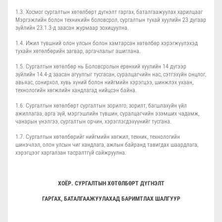
1.3. Хосмог сургалтын хөтөлбөрт дүгнэлт гаргах, баталгаажуулах харилцааг
Мэргэжлийн болон техникийн боловсрол, сургалтын тухай хуулийн 23 дугаар
зүйлийн 23.1.3-д заасан журмаар зохицуулна.
1.4. Ижил түвшний олон улсын болон хамтарсан хөтөлбөр хэрэгжүүлэхэд
тухайн хөтөлбөрийн загвар, аргачлалыг ашиглана.
1.5. Сургалтын хөтөлбөр нь Боловсролын ерөнхий хуулийн 14 дүгээр
зүйлийн 14.4-д заасан агуулгыг тусгасан, суралцагчийн нас, сэтгэхүйн онцлог,
авьяас, сонирхол, хувь хүний болон нийгмийн хэрэгцээ, шинжлэх ухаан,
технологийн хөгжлийн хандлагад нийцсэн байна.
1.6. Сургалтын хөтөлбөрт сургалтын зорилго, зорилт, багшлахуйн үйл
ажиллагаа, арга зүй, мэргэшлийн түвшин, суралцагчийн эзэмших чадамж,
чанарын үнэлгээ, сургалтын орчин, хэрэглэгдэхүүнийг тусгана.
1.7. Сургалтын хөтөлбөрийг нийгмийн хөгжил, техник, технологийн
шинэчлэл, олон улсын чиг хандлага, ажлын байранд тавигдах шаардлага,
хэрэгцээг харгалзан тасралтгүй сайжруулна.
ХОЁР. СУРГАЛТЫН ХӨТӨЛБӨРТ ДҮГНЭЛТ
ГАРГАХ, БАТАЛГААЖУУЛАХАД БАРИМТЛАХ ШАЛГУУР