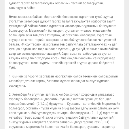
дүгнэлт гаргах, баталгаажуулах журам”-ын төслийг боловсруулан,
танилцуулж байна.
Өмнө хэрэгжиж байсан Мэргэжлийн боловсрол, сургалтын тухай хуульд
сургалтын хөтөлбөрт дүгнэлт гаргах, баталгаажуулахтай холбоотой заалт
тусгагдаагүй байсан бөгөөд сургалтын хөтөлбөрийг сургалтын байгууллага
боловсруулж, Мэргэжлийн боловсрол, сургалтын үнэлгээ, мэдээллийн
болон арга зүйн төв дүгнэлт гаргаж, мэргэжлийн боловсрол, сургалтын
асуудал эрхэлсэн төрийн захиргааны төв байгууллага батлах чиг үүрэгтэй
байсан. Ийнхүү төрийн захиргааны төв байгууллага баталгаажуулах нь цаг
хугацаа алдсан, нэг талд ачаалал үүсгэсэн, үр дүнгүй, хэвшмэл ажил байсны
дээр зах зээлд өрсөлдөх чадваргүй, баригдмал хөтөлбөрүүдээр сургалт
явуулах нөхцөлийг бүрдүүлж ирсэн. Энэ байдлыг өөрчлөн сайжруулахаар
боловсруулсан шинэ журмын төслийн ерөнхий агуулга дараах байдалтай.
Үүнд:
1. Өмчийн хэлбэр үл харгалзан мэргэжлийн болон техникийн боловсролын
хөтөлбөрт дүгнэлт гаргах, баталгаажуулах харилцааг энэхүү журмаар
зохицуулна.
2. Хөтөлбөрийн агуулгын залгамж холбоо, хичээл хоорондын уялдаагаар
суралцагч боловсролын дараагийн түвшинд шатлан суралцах, багц цаг
тооцох боломжийг (2.1.2-д) бүрдүүлсэн. Сургалтын хөтөлбөрийг Мэргэжлийн
боловсрол, сургалтын тухай хуулийн 6.8-д заасны дагуу ажил олгогч, аж ахуй
нэгж, түншлэгч байгууллагуудтай хамтран боловсруулж, (2.1.1-д) сургалтын
хөтөлбөрт 3-аас доошгүй ажил олгогч, түншлэгч байгууллагын дүгнэлтийг
энэхүү журмын хавсралтад заасан загварын дагуу гаргана гэж (3.1-т)
оруулснаар мэргэжлийн болон техникийн боловсрол, сургалтын зорилгод