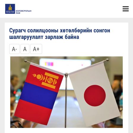
Сурагч солилцооны хөтөлбөрийн сонгон
шалгаруулалт зарлаж байна
A-
A
A+