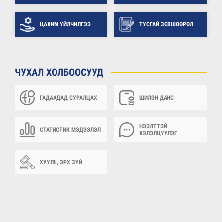
ЦАХИМ ҮЙЛЧИЛГЭЭ
ТУСГАЙ ЗӨВШӨӨРӨЛ
ЧУХАЛ ХОЛБООСУУД
ГАДААДАД СУРАЛЦАХ
ШИЛЭН ДАНС
НЭЭЛТТЭЙ
СТАТИСТИК МЭДЭЭЛЭЛ
ХЭЛЭЛЦҮҮЛЭГ
ХУУЛЬ, ЭРХ ЗҮЙ