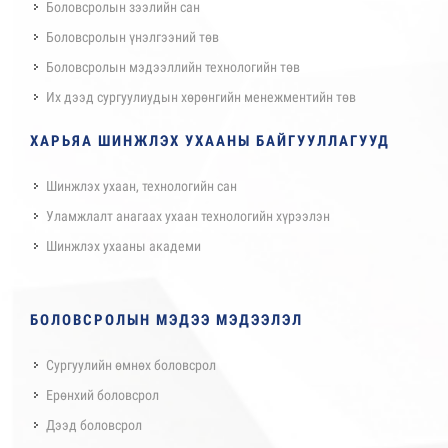
Боловсролын зээлийн сан
Боловсролын үнэлгээний төв
Боловсролын мэдээллийн технологийн төв
Их дээд сургуулиудын хөрөнгийн менежментийн төв
ХАРЬЯА ШИНЖЛЭХ УХААНЫ БАЙГУУЛЛАГУУД
Шинжлэх ухаан, технологийн сан
Уламжлалт анагаах ухаан технологийн хүрээлэн
Шинжлэх ухааны академи
БОЛОВСРОЛЫН МЭДЭЭ МЭДЭЭЛЭЛ
Сургуулийн өмнөх боловсрол
Ерөнхий боловсрол
Дээд боловсрол