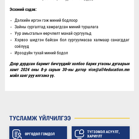
Эсээний сэдэв:
Дэлхийн иргэн гэж миний бодлоор
Зайны сургалтад хамрагдсан миний туршлага
Уур амьсгалын өөрчлөлт манай сургуульд
Хэрвээ шидтэн байсан бол сургуулиасаа халмаар санагддаг
соёлууд
Ирээдүйн тухай миний бодол
Дээр дурдсан баримт бичгүүдийг холбоо барих утасны дугаарын
хамт 2024 оны 8-р сарын 30-ны дотор
vice@all4education.mn
мэйл хаяг руу илгээнэ үү.
ТУСЛАМЖ ҮЙЛЧИЛГЭЭ
ТҮГЭЭМЭЛ АСУУЛТ,
ӨРГӨДӨЛ ГОМДОЛ
ХАРИУЛТ