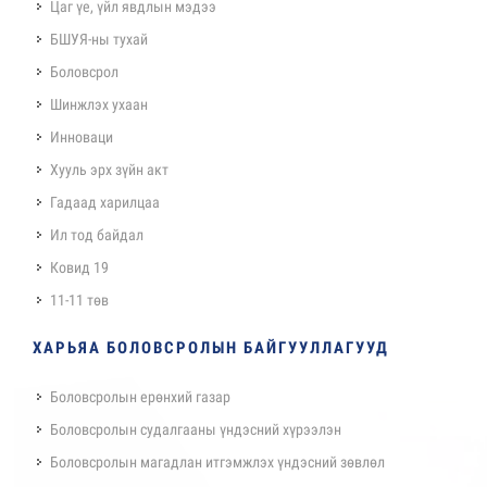
Цаг үе, үйл явдлын мэдээ
БШУЯ-ны тухай
Боловсрол
Шинжлэх ухаан
Инноваци
Хууль эрх зүйн акт
Гадаад харилцаа
Ил тод байдал
Ковид 19
11-11 төв
ХАРЬЯА БОЛОВСРОЛЫН БАЙГУУЛЛАГУУД
Боловсролын ерөнхий газар
Боловсролын судалгааны үндэсний хүрээлэн
Боловсролын магадлан итгэмжлэх үндэсний зөвлөл