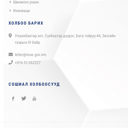
Шинжлэх ухаан
Инноваци
ХОЛБОО БАРИХ
Улаанбаатар хот, Сүхбаатар дүүрэг, Бага тойруу-44, Засгийн
газрын III байр
letter@moe.gov.mn
+976 51-262227
СОШИАЛ ХОЛБООСУУД