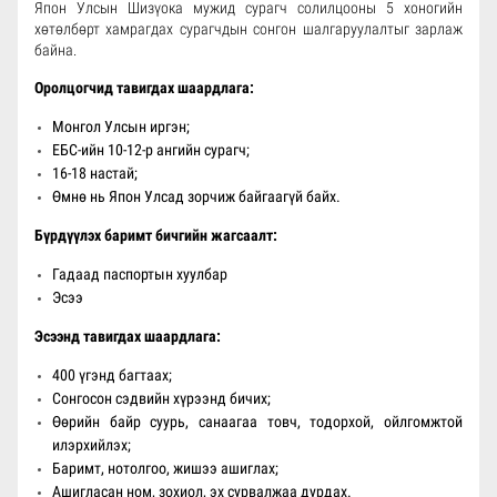
Япон Улсын Шизүока мужид сурагч солилцооны 5 хоногийн
хөтөлбөрт хамрагдах сурагчдын сонгон шалгаруулалтыг зарлаж
байна.
Оролцогчид тавигдах шаардлага:
Монгол Улсын иргэн;
ЕБС-ийн 10-12-р ангийн сурагч;
16-18 настай;
Өмнө нь Япон Улсад зорчиж байгаагүй байх.
Бүрдүүлэх баримт бичгийн жагсаалт:
Гадаад паспортын хуулбар
Эсээ
Эсээнд тавигдах шаардлага:
400 үгэнд багтаах;
Сонгосон сэдвийн хүрээнд бичих;
Өөрийн байр суурь, санаагаа товч, тодорхой, ойлгомжтой
илэрхийлэх;
Баримт, нотолгоо, жишээ ашиглах;
Ашигласан ном, зохиол, эх сурвалжаа дурдах.