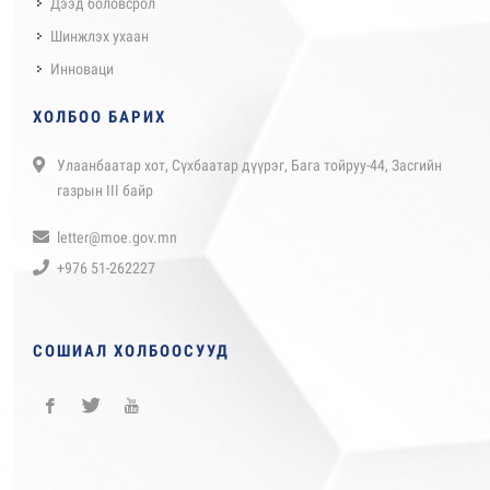
Дээд боловсрол
Шинжлэх ухаан
Инноваци
ХОЛБОО БАРИХ
Улаанбаатар хот, Сүхбаатар дүүрэг, Бага тойруу-44, Засгийн
газрын III байр
letter@moe.gov.mn
+976 51-262227
СОШИАЛ ХОЛБООСУУД