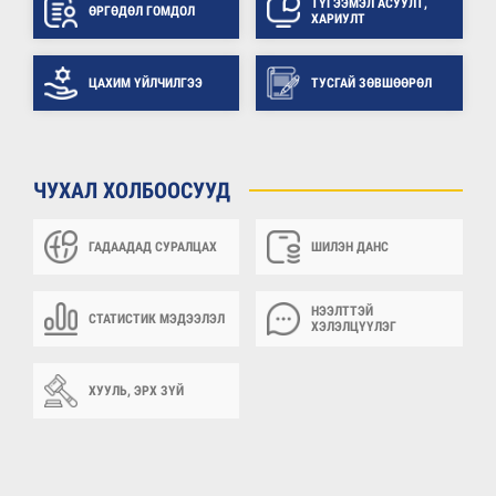
ТҮГЭЭМЭЛ АСУУЛТ,
ӨРГӨДӨЛ ГОМДОЛ
ХАРИУЛТ
ЦАХИМ ҮЙЛЧИЛГЭЭ
ТУСГАЙ ЗӨВШӨӨРӨЛ
ЧУХАЛ ХОЛБООСУУД
ГАДААДАД СУРАЛЦАХ
ШИЛЭН ДАНС
НЭЭЛТТЭЙ
СТАТИСТИК МЭДЭЭЛЭЛ
ХЭЛЭЛЦҮҮЛЭГ
ХУУЛЬ, ЭРХ ЗҮЙ