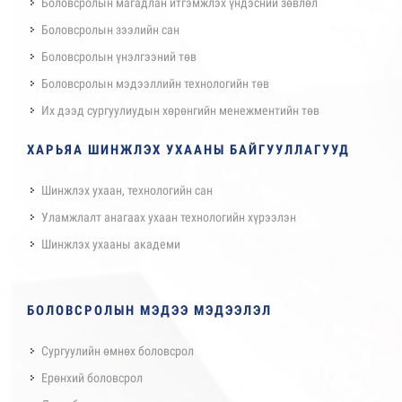
Боловсролын магадлан итгэмжлэх үндэсний зөвлөл
Боловсролын зээлийн сан
Боловсролын үнэлгээний төв
Боловсролын мэдээллийн технологийн төв
Их дээд сургуулиудын хөрөнгийн менежментийн төв
ХАРЬЯА ШИНЖЛЭХ УХААНЫ БАЙГУУЛЛАГУУД
Шинжлэх ухаан, технологийн сан
Уламжлалт анагаах ухаан технологийн хүрээлэн
Шинжлэх ухааны академи
БОЛОВСРОЛЫН МЭДЭЭ МЭДЭЭЛЭЛ
Сургуулийн өмнөх боловсрол
Ерөнхий боловсрол