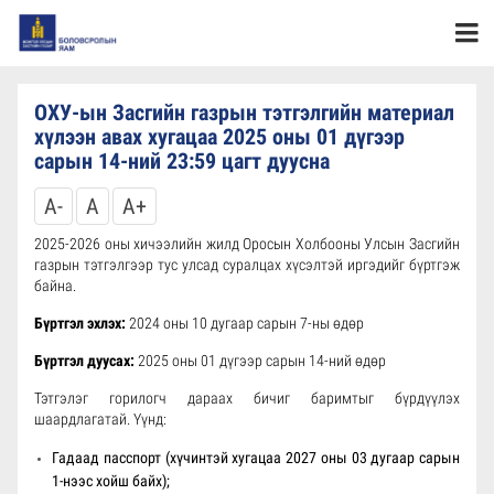
ОХУ-ын Засгийн газрын тэтгэлгийн материал
хүлээн авах хугацаа 2025 оны 01 дүгээр
сарын 14-ний 23:59 цагт дуусна
A-
A
A+
2025-2026 оны хичээлийн жилд Оросын Холбооны Улсын Засгийн
газрын тэтгэлгээр тус улсад суралцах хүсэлтэй иргэдийг бүртгэж
байна.
Бүртгэл эхлэх:
2024 оны 10 дугаар сарын 7-ны өдөр
Бүртгэл дуусах:
2025 оны 01 дүгээр сарын 14-ний өдөр
Тэтгэлэг горилогч дараах бичиг баримтыг бүрдүүлэх
шаардлагатай. Үүнд:
Гадаад пасспорт (хүчинтэй хугацаа 2027 оны 03 дугаар сарын
1-нээс хойш байх);