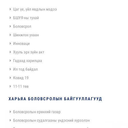
Цаг үе, үйл явдлын мэдээ
БШУЯ-ны тухай
Боловсрол
Шинжлэх ухаан
Инноваци
Хууль эрх зүйн акт
Гадаад харилцаа
Ил тод байдал
Ковид 19
11-11 төв
ХАРЬЯА БОЛОВСРОЛЫН БАЙГУУЛЛАГУУД
Боловсролын ерөнхий газар
Боловсролын судалгааны үндэсний хүрээлэн