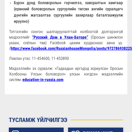
Бүрэн дунд боловсролын гэрчилгээ, хавсралтын хамтаар
(ерөнхий боловсролын сургуулийн төгсөх ангийн суралцагч
дүнгийн жагсаалтаа сургуулийн захирлаар баталгаажуулж
ирүүлнэ)
Тэтгэлгийн сонгон шалгаруулалттай холбоотой дэлгэрэнгүй
мэдээллийг
“Русский Дом в Улан-Баторе”
(Оросын шинжлэх
ухаан, соёлын төв) Facebook цахим хуудаснаас авна уу.
/
https://www.facebook.com/RussianhouseMongolia/posts/97278693822
Лавлах утас: 11-454600, 11-453890
Мэдээллийн эх сурвалж: «Гадаадын иргэдэд зориулсан Оросын
Холбооны Улсын боловсрол» улсын нэгдсэн мэдээллийн
систем:
education-in-russia.com
ТУСЛАМЖ ҮЙЛЧИЛГЭЭ