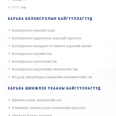
11-11 төв
ХАРЬЯА БОЛОВСРОЛЫН БАЙГУУЛЛАГУУД
Боловсролын ерөнхий газар
Боловсролын судалгааны үндэсний хүрээлэн
Боловсролын магадлан итгэмжлэх үндэсний зөвлөл
Боловсролын зээлийн сан
Боловсролын үнэлгээний төв
Боловсролын мэдээллийн технологийн төв
Их дээд сургуулиудын хөрөнгийн менежментийн төв
ХАРЬЯА ШИНЖЛЭХ УХААНЫ БАЙГУУЛЛАГУУД
Шинжлэх ухаан, технологийн сан
Уламжлалт анагаах ухаан технологийн хүрээлэн
Шинжлэх ухааны академи