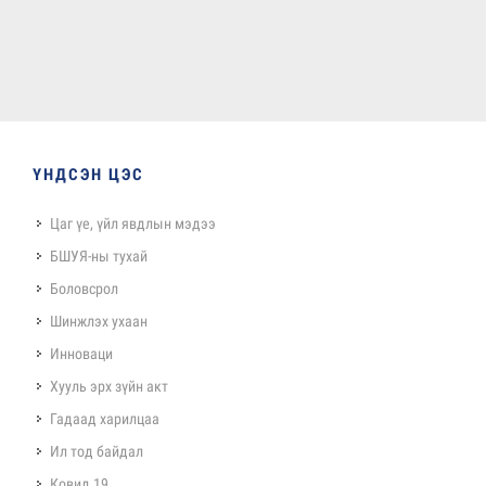
ҮНДСЭН ЦЭС
Цаг үе, үйл явдлын мэдээ
БШУЯ-ны тухай
Боловсрол
Шинжлэх ухаан
Инноваци
Хууль эрх зүйн акт
Гадаад харилцаа
Ил тод байдал
Ковид 19