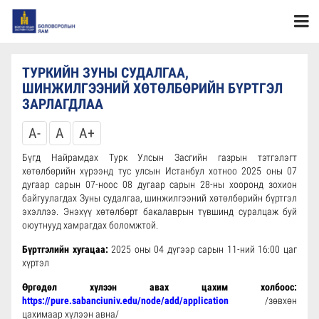
ТУРКИЙН ЗУНЫ СУДАЛГАА,
ШИНЖИЛГЭЭНИЙ ХӨТӨЛБӨРИЙН БҮРТГЭЛ
ЗАРЛАГДЛАА
A-
A
A+
Бүгд Найрамдах Турк Улсын Засгийн газрын тэтгэлэгт
хөтөлбөрийн хүрээнд тус улсын Истанбул хотноо 2025 оны 07
дугаар сарын 07-ноос 08 дугаар сарын 28-ны хооронд зохион
байгуулагдах Зуны судалгаа, шинжилгээний хөтөлбөрийн бүртгэл
эхэллээ. Энэхүү хөтөлбөрт бакалаврын түвшинд суралцаж буй
оюутнууд хамрагдах боломжтой.
Бүртгэлийн хугацаа:
2025 оны 04 дүгээр сарын 11-ний 16:00 цаг
хүртэл
Өргөдөл хүлээн авах цахим холбоос:
https://pure.sabanciuniv.edu/node/add/application
/зөвхөн
цахимаар хүлээн авна/