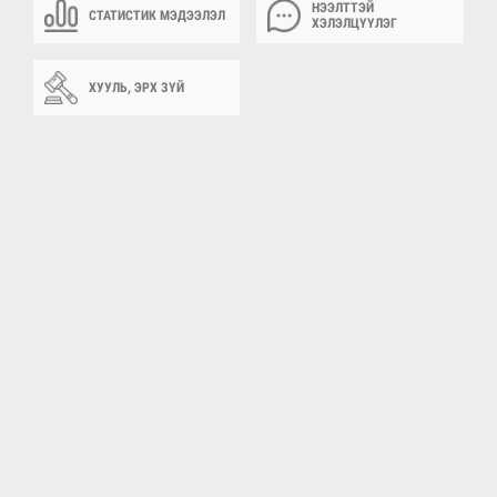
НЭЭЛТТЭЙ
СТАТИСТИК МЭДЭЭЛЭЛ
ХЭЛЭЛЦҮҮЛЭГ
ХУУЛЬ, ЭРХ ЗҮЙ