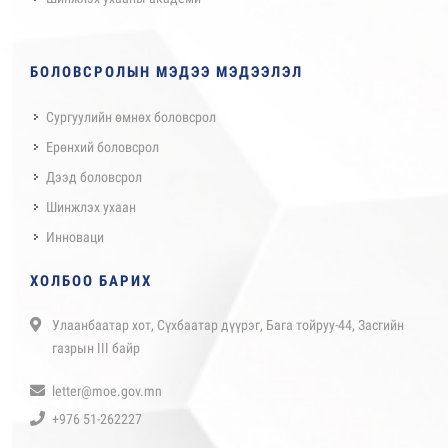
БОЛОВСРОЛЫН МЭДЭЭ МЭДЭЭЛЭЛ
Сургуулийн өмнөх боловсрол
Ерөнхий боловсрол
Дээд боловсрол
Шинжлэх ухаан
Инноваци
ХОЛБОО БАРИХ
Улаанбаатар хот, Сүхбаатар дүүрэг, Бага тойруу-44, Засгийн
газрын III байр
letter@moe.gov.mn
+976 51-262227