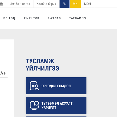
Имэйл шалгах
Холбоо барих
EN
MN
MON
utube
ИЛ ТОД
11-11 ТӨВ
E-ZASAG
ТАТВАР 1%
ТУСЛАМЖ
ҮЙЛЧИЛГЭЭ
A+
ӨРГӨДӨЛ ГОМДОЛ
ТҮГЭЭМЭЛ АСУУЛТ,
ХАРИУЛТ