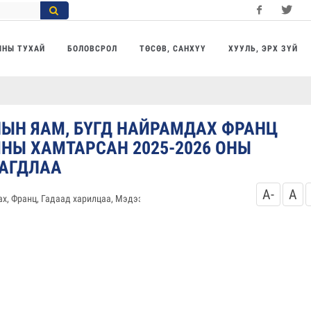
Facebook
Twitter
Yo
МНЫ ТУХАЙ
БОЛОВСРОЛ
ТӨСӨВ, САНХҮҮ
ХУУЛЬ, ЭРХ ЗҮЙ
ЫН ЯАМ, БҮГД НАЙРАМДАХ ФРАНЦ
НЫ ХАМТАРСАН 2025-2026 ОНЫ
ЛАГДЛАА
A-
A
цах, Франц, Гадаад харилцаа, Мэдээ, Фото мэдээ
4775
уншсан