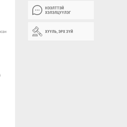
НЭЭЛТТЭЙ
ХЭЛЭЛЦҮҮЛЭГ
ХУУЛЬ, ЭРХ ЗҮЙ
всан
й