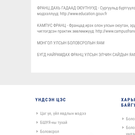
ФРАНЦ ДАХЬ ГАДААД ОЮУТНУУД - Сургуульд бүртгүүлэх
мэдээллүүд:
http://www.education.gouv.fr
КАМПУС ФРАНЦ - Францад ирэх олон улсын оюутан, эрд
чиглэгдсэн практик зөвлөмжүүд:
http://www.campusfran
МОНГОЛ УЛСЫН БОЛОВСРОЛЫН ЯАМ
БҮГД НАЙРАМДАХ ФРАНЦ УЛСЫН ЭЛЧИН САЙДЫН ЯА
ҮНДСЭН ЦЭС
ХАРЬ
БАЙГ
Цаг үе, үйл явдлын мэдээ
Боло
БШУЯ-ны тухай
Боло
Боловсрол
үндэ