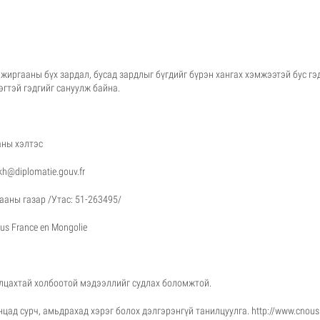
ьжиргааны бүх зардал, бусад зардлыг бүгдийг бүрэн хангах хэмжээтэй бус гэ
эгтэй гэдгийг сануулж байна.
аны хэлтэс
kh@diplomatie.gouv.fr
аны газар /Утас: 51-263495/
s France en Mongolie
лцахтай холбоотой мэдээллийг судлах боломжтой.
ад сурч, амьдрахад хэрэг болох дэлгэрэнгүй танилцуулга.
http://www.cnous.