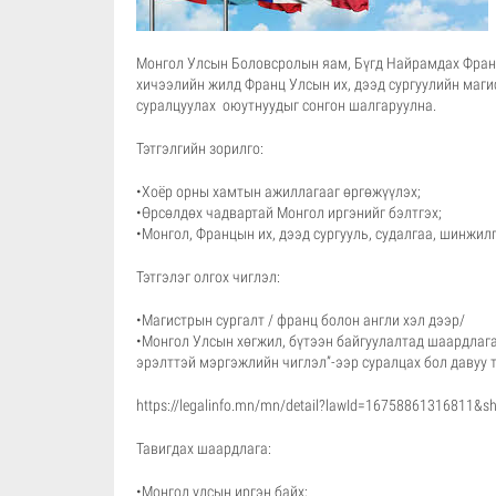
Монгол Улсын Боловсролын яам, Бүгд Найрамдах Франц
хичээлийн жилд Франц Улсын их, дээд сургуулийн маги
суралцуулах оюутнуудыг сонгон шалгаруулна.
Тэтгэлгийн зорилго:
•Хоёр орны хамтын ажиллагааг өргөжүүлэх;
•Өрсөлдөх чадвартай Монгол иргэнийг бэлтгэх;
•Монгол, Францын их, дээд сургууль, судалгаа, шинжи
Тэтгэлэг олгох чиглэл:
•Магистрын сургалт / франц болон англи хэл дээр/
•Монгол Улсын хөгжил, бүтээн байгуулалтад шаардлага
эрэлттэй мэргэжлийн чиглэл”-ээр суралцах бол давуу т
https://legalinfo.mn/mn/detail?lawId=16758861316811&
Тавигдах шаардлага:
•Монгол улсын иргэн байх;