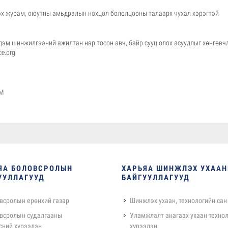
 журам, оюутны амьдралын нөхцөл бололцооны талаарх чухал хэрэгтэй
эм шинжилгээний ажилтан нар тосон авч, байр сууц олох асуудлыг хөнгөвч
ce.org
М
ЯА БОЛОВСРОЛЫН
ХАРЬЯА ШИНЖЛЭХ УХАА
УУЛЛАГУУД
БАЙГУУЛЛАГУУД
всролын ерөнхий газар
Шинжлэх ухаан, технологийн сан
всролын судалгааны
Уламжлалт анагаах ухаан техно
сний хүрээлэн
хүрээлэн