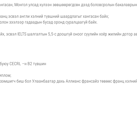
хангасан, Монгол улсад хүлээн зөвшөөрөгдсөн дээд боловсролын бакалаврын
ранц эсвэл англи хэлний түвшний шаардлагыг хангасан байх;
олон зээлээр гадаадын бусад оронд суралцаагүй байх.
йх, эсвэл IELTS шалгалтын 5,5-с доошгүй оноог сүүлийн хоёр жилийн дотор а
 буюу CECRL –н B2 түвшин
иплом;
 эзэмшигч биш бол Улаанбаатар дахь Аллианс франсайз төвөөс франц хэлни