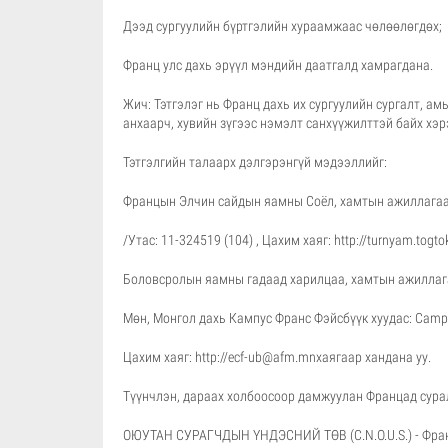
Дээд сургуулийн бүртгэлийн хураамжаас чөлөөлөгдөх;
Франц улс дахь эрүүл мэндийн даатгалд хамрагдана.
Жич: Тэтгэлэг нь Франц дахь их сургуулийн сургалт, ам
анхаарч, хувийн зүгээс нэмэлт санхүүжилттэй байх хэр
Тэтгэлгийн талаарх дэлгэрэнгүй мэдээллийг:
Францын Элчин сайдын яамны Соёл, хамтын ажиллага
/Утас: 11-324519 (104) , Цахим хаяг:
http://turnyam.togto
Боловсролын яамны гадаад харилцаа, хамтын ажиллага
Мөн, Монгол дахь Кампус Франс Фэйсбүүк хуудас: Campu
Цахим хаяг:
http://ecf-ub@afm.mn
хаягаар хандана уу.
Түүнчлэн, дараах холбоосоор дамжуулан Францад сура
ОЮУТАН СУРАГЧДЫН ҮНДЭСНИЙ ТӨВ (C.N.O.U.S.) - Франц