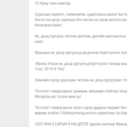
CV буюу товч намтар;
Суралцах зорилго, төлөвлөгөө, судалгааны ажлыг багта
Англи хэл дээр суралцах бол англи хэл дээр монгол орч
бичигдсэн байх/;
Их, дээд сургууль төгссөн диплом, дүнгийн жагсаалты
хамт;
Францын их, дээд сургуульд урьдчилан бүртгүүлсэн тух
/Франц Улсын их, дээд сургуульд бүртгүүлэх талаар мэ
Утас: 351914-104/
Хамгийн сүүлд суралцаж төгссөн их, дээд сургуулиас т
Тэтгэлэгт хамрагдахыг дэмжиж, зөвшөөрч байгааг илэр
Mongolia-аас татаж авна уу/
Тэтгэлэгт хамрагдахыг хүсэгч дээр дурдсан баримт бичг
өөрөөр хэлбэл 2 байгууллагад илгээх зорилгоор тус бүрд
2025 ОНЫ 5 САРЫН 9-НЫ ДОТОР дараах хаягаар Францы