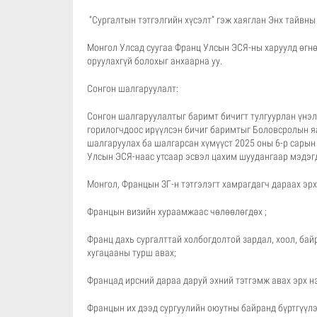
“Сургалтын тэтгэлгийн хүсэлт” гэж хаяглан Энх тайвны
Монгол Улсад суугаа Франц Улсын ЭСЯ-ны харуулд өгнө
оруулахгүй болохыг анхаарна уу.
Сонгон шалгаруулалт:
Сонгон шалгаруулалтыг баримт бичигт тулгуурлан үнэлгэ
горилогчдоос ирүүлсэн бичиг баримтыг Боловсролын я
шалгаруулах ба шалгарсан хүмүүст 2025 оны 6-р сарын
Улсын ЭСЯ-наас утсаар эсвэл цахим шуудангаар мэдэг
Монгол, Францын ЗГ-н тэтгэлэгт хамрагдагч дараах эрх
Францын визийн хураамжаас чөлөөлөгдөх ;
Франц дахь сургалттай холбогдолтой зардал, хоол, бай
хугацааны турш авах;
Францад ирсний дараа даруй эхний тэтгэмж авах эрх н
Францын их дээд сургуулийн оюутны байранд бүртгүүлэ