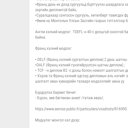
•Франц дахь их дээд сургуульд бүртгүүлэх шаардлага 
зэргийн дипломтой байх,
•Суралцахаар сонгосон сургууль, хөтөлбөрт тавигдах ф
•Өмнө нь Монголын Улсын Засгийн газрын тэтгэлгээр б
Англи хэлний мэдлэг: TOEFL-н 40-с доошгүй оноотой ба
байна.
Франц хэлний мэдлэг:
• DELF (Франц хэлний сургалтын диплом) 2 дахь шатны
•DALF (Франц хэлний гүнзгийрүүлсэн шатны диплом) ;
• TCF –н диплом B2 -с дээш болон нэмэлт шалгалтын д
• Хэрэв та Франц хэлний эдгээр дипломын аль нэгийг
шалгалт авах хуваарийн талаарх мэдээллийг авна уу.
Бүрдүүлэх баримт бичиг:
- Бүрэн, зөв бөглөсөн анкет /татаж авах/;
https://www.service-public.fr/particuliers/vosdroits/R16995
Мэдүүлэг монгол хэл дээр: