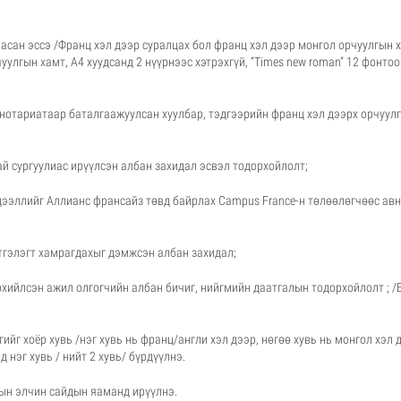
асан эссэ /Франц хэл дээр суралцах бол франц хэл дээр монгол орчуулгын 
уулгын хамт, A4 хуудсанд 2 нүүрнээс хэтрэхгүй, “Times new roman” 12 фонтоо
н нотариатаар баталгаажуулсан хуулбар, тэдгээрийн франц хэл дээрх орчуул
ай сургуулиас ирүүлсэн албан захидал эсвэл тодорхойлолт;
дээллийг Аллианс франсайз төвд байрлах Campus France-н төлөөлөгчөөс авн
этгэлэгт хамрагдахыг дэмжсэн албан захидал;
хийлсэн ажил олгогчийн албан бичиг, нийгмийн даатгалын тодорхойлолт ; /Е
ийг хоёр хувь /нэг хувь нь франц/англи хэл дээр, нөгөө хувь нь монгол хэл 
 нэг хувь / нийт 2 хувь/ бүрдүүлнэ.
н элчин сайдын яаманд ирүүлнэ.