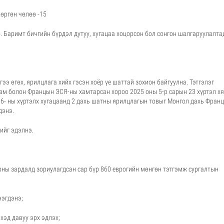
 өргөн чөлөө -15
. Баримт бичгийн бүрдэл дутуу, хугацаа хоцорсон бол сонгон шалгаруулалта
э өгөх, ярилцлага хийх гэсэн хоёр үе шаттай зохион байгуулна. Тэтгэлэг
ам болон Францын ЭСЯ-ны хамтарсан хороо 2025 оны 5-р сарын 23 хүртэл х
 6- ны хүртэлх хугацаанд 2 дахь шатны ярилцлагын товыг Монгол дахь Франц
дэнэ.
ийг эдэлнэ.
рны зардалд зориулагдсан сар бүр 860 еврогийн мөнгөн тэтгэмж сургалтын
ээгдэнэ;
хэд давуу эрх эдлэх;