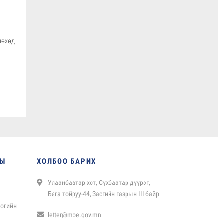
лөхөд
НЫ
ХОЛБОО БАРИХ
Улаанбаатар хот, Сүхбаатар дүүрэг,
Бага тойруу-44, Засгийн газрын III байр
логийн
letter@moe.gov.mn