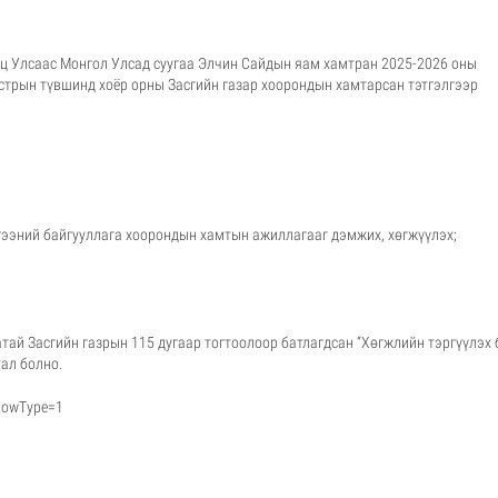
 Улсаас Монгол Улсад суугаа Элчин Сайдын яам хамтран 2025-2026 оны
стрын түвшинд хоёр орны Засгийн газар хоорондын хамтарсан тэтгэлгээр
лгээний байгууллага хоорондын хамтын ажиллагааг дэмжих, хөгжүүлэх;
тай Засгийн газрын 115 дугаар тогтоолоор батлагдсан “Хөгжлийн тэргүүлэх
ал болно.
showType=1