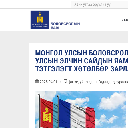
ЯА
МОНГОЛ УЛСЫН БОЛОВСРОЛ
УЛСЫН ЭЛЧИН САЙДЫН ЯАМ
ТЭТГЭЛЭГТ ХӨТӨЛБӨР ЗАР
2025-04-01
Цаг үе, үйл явдал, Гадаадад сурал