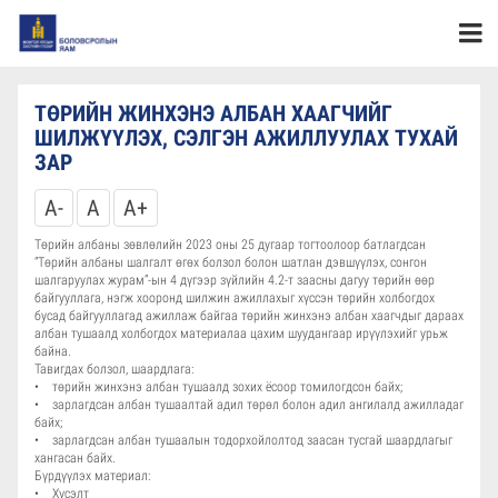
ТӨРИЙН ЖИНХЭНЭ АЛБАН ХААГЧИЙГ
ШИЛЖҮҮЛЭХ, СЭЛГЭН АЖИЛЛУУЛАХ ТУХАЙ
ЗАР
A-
A
A+
Төрийн албаны зөвлөлийн 2023 оны 25 дугаар тогтоолоор батлагдсан
“Төрийн албаны шалгалт өгөх болзол болон шатлан дэвшүүлэх, сонгон
шалгаруулах журам”-ын 4 дүгээр зүйлийн 4.2-т заасны дагуу төрийн өөр
байгууллага, нэгж хооронд шилжин ажиллахыг хүссэн төрийн холбогдох
бусад байгууллагад ажиллаж байгаа төрийн жинхэнэ албан хаагчдыг дараах
албан тушаалд холбогдох материалаа цахим шуудангаар ирүүлэхийг урьж
байна.
Тавигдах болзол, шаардлага:
• төрийн жинхэнэ албан тушаалд зохих ёсоор томилогдсон байх;
• зарлагдсан албан тушаалтай адил төрөл болон адил ангилалд ажилладаг
байх;
• зарлагдсан албан тушаалын тодорхойлолтод заасан тусгай шаардлагыг
хангасан байх.
Бүрдүүлэх материал:
• Хүсэлт