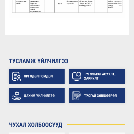
ТУСЛАМЖ ҮЙЛЧИЛГЭЭ
ТҮГЭЭМЭЛ АСУУЛТ,
ӨРГӨДӨЛ ГОМДОЛ
ХАРИУЛТ
ЦАХИМ ҮЙЛЧИЛГЭЭ
ТУСГАЙ ЗӨВШӨӨРӨЛ
ЧУХАЛ ХОЛБООСУУД