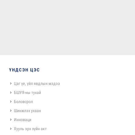
ҮНДСЭН ЦЭС
Цаг үе, үйл явдлын мэдээ
БШУЯ-ны тухай
Боловсрол
Шинжлэх ухаан
Инноваци
Хууль эрх зүйн акт