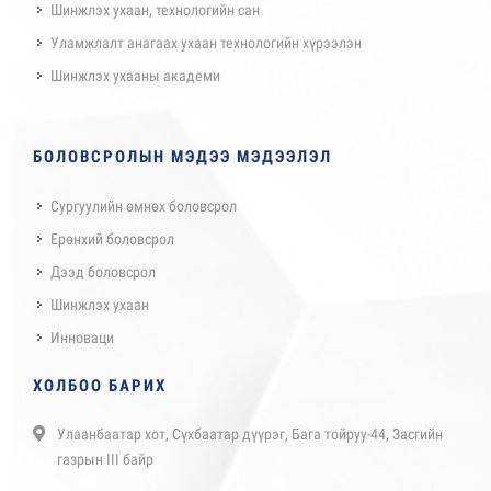
Шинжлэх ухаан, технологийн сан
Уламжлалт анагаах ухаан технологийн хүрээлэн
Шинжлэх ухааны академи
БОЛОВСРОЛЫН МЭДЭЭ МЭДЭЭЛЭЛ
Сургуулийн өмнөх боловсрол
Ерөнхий боловсрол
Дээд боловсрол
Шинжлэх ухаан
Инноваци
ХОЛБОО БАРИХ
Улаанбаатар хот, Сүхбаатар дүүрэг, Бага тойруу-44, Засгийн
газрын III байр