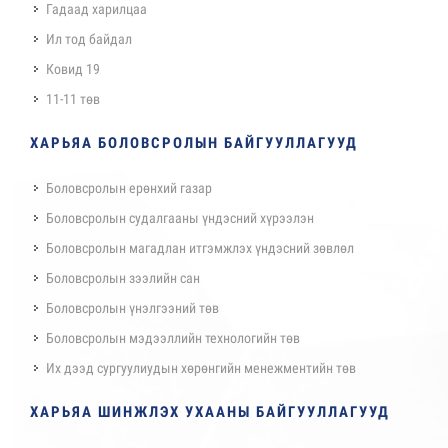
Гадаад харилцаа
Ил тод байдал
Ковид 19
11-11 төв
ХАРЬЯА БОЛОВСРОЛЫН БАЙГУУЛЛАГУУД
Боловсролын ерөнхий газар
Боловсролын судалгааны үндэсний хүрээлэн
Боловсролын магадлан итгэмжлэх үндэсний зөвлөл
Боловсролын зээлийн сан
Боловсролын үнэлгээний төв
Боловсролын мэдээллийн технологийн төв
Их дээд сургуулиудын хөрөнгийн менежментийн төв
ХАРЬЯА ШИНЖЛЭХ УХААНЫ БАЙГУУЛЛАГУУД