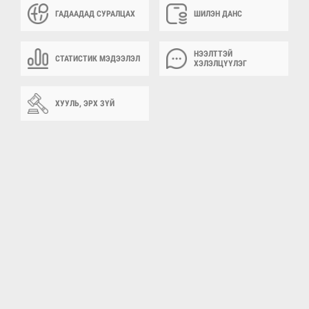
ГАДААДАД СУРАЛЦАХ
ШИЛЭН ДАНС
НЭЭЛТТЭЙ
СТАТИСТИК МЭДЭЭЛЭЛ
ХЭЛЭЛЦҮҮЛЭГ
ХУУЛЬ, ЭРХ ЗҮЙ