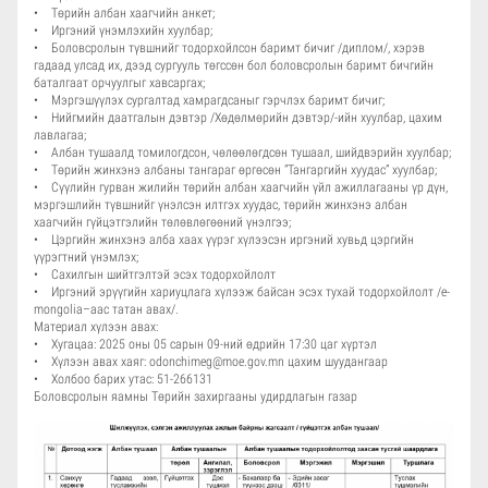
• Төрийн албан хаагчийн анкет;
• Иргэний үнэмлэхийн хуулбар;
• Боловсролын түвшнийг тодорхойлсон баримт бичиг /диплом/, хэрэв
гадаад улсад их, дээд сургууль төгссөн бол боловсролын баримт бичгийн
баталгаат орчуулгыг хавсаргах;
• Мэргэшүүлэх сургалтад хамрагдсаныг гэрчлэх баримт бичиг;
• Нийгмийн даатгалын дэвтэр /Хөдөлмөрийн дэвтэр/-ийн хуулбар, цахим
лавлагаа;
• Албан тушаалд томилогдсон, чөлөөлөгдсөн тушаал, шийдвэрийн хуулбар;
• Төрийн жинхэнэ албаны тангараг өргөсөн “Тангаргийн хуудас” хуулбар;
• Сүүлийн гурван жилийн төрийн албан хаагчийн үйл ажиллагааны үр дүн,
мэргэшлийн түвшнийг үнэлсэн илтгэх хуудас, төрийн жинхэнэ албан
хаагчийн гүйцэтгэлийн төлөвлөгөөний үнэлгээ;
• Цэргийн жинхэнэ алба хаах үүрэг хүлээсэн иргэний хувьд цэргийн
үүрэгтний үнэмлэх;
• Сахилгын шийтгэлтэй эсэх тодорхойлолт
• Иргэний эрүүгийн хариуцлага хүлээж байсан эсэх тухай тодорхойлолт /e-
mongolia–аас татан авах/.
Материал хүлээн авах:
• Хугацаа: 2025 оны 05 сарын 09-ний өдрийн 17:30 цаг хүртэл
• Хүлээн авах хаяг: odonchimeg@moe.gov.mn цахим шуудангаар
• Холбоо барих утас: 51-266131
Боловсролын яамны Төрийн захиргааны удирдлагын газар